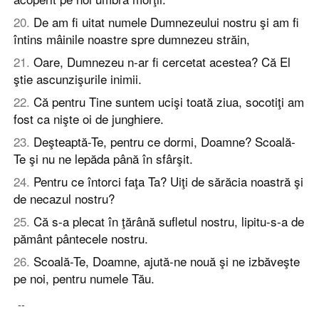
20
.
De am fi uitat numele Dumnezeului nostru şi am fi
întins mâinile noastre spre dumnezeu străin,
21
.
Oare, Dumnezeu n-ar fi cercetat acestea? Că El
ştie ascunzişurile inimii.
22
.
Că pentru Tine suntem ucişi toată ziua, socotiţi am
fost ca nişte oi de junghiere.
23
.
Deşteaptă-Te, pentru ce dormi, Doamne? Scoală-
Te şi nu ne lepăda până în sfârşit.
24
.
Pentru ce întorci faţa Ta? Uiţi de sărăcia noastră şi
de necazul nostru?
25
.
Că s-a plecat în ţărână sufletul nostru, lipitu-s-a de
pământ pântecele nostru.
26
.
Scoală-Te, Doamne, ajută-ne nouă şi ne izbăveşte
pe noi, pentru numele Tău.
--