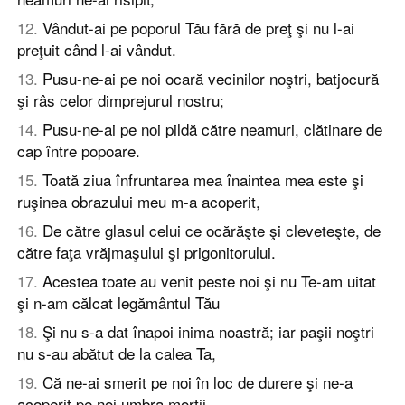
12
.
Vândut-ai pe poporul Tău fără de preţ şi nu l-ai
preţuit când l-ai vândut.
13
.
Pusu-ne-ai pe noi ocară vecinilor noştri, batjocură
şi râs celor dimprejurul nostru;
14
.
Pusu-ne-ai pe noi pildă către neamuri, clătinare de
cap între popoare.
15
.
Toată ziua înfruntarea mea înaintea mea este şi
ruşinea obrazului meu m-a acoperit,
16
.
De către glasul celui ce ocărăşte şi cleveteşte, de
către faţa vrăjmaşului şi prigonitorului.
17
.
Acestea toate au venit peste noi şi nu Te-am uitat
şi n-am călcat legământul Tău
18
.
Şi nu s-a dat înapoi inima noastră; iar paşii noştri
nu s-au abătut de la calea Ta,
19
.
Că ne-ai smerit pe noi în loc de durere şi ne-a
acoperit pe noi umbra morţii.