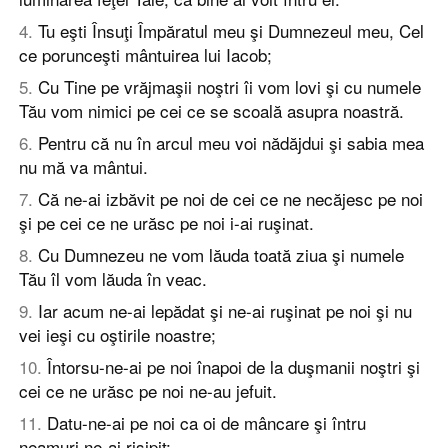
4
.
Tu eşti Însuţi Împăratul meu şi Dumnezeul meu, Cel
ce porunceşti mântuirea lui Iacob;
5
.
Cu Tine pe vrăjmaşii noştri îi vom lovi şi cu numele
Tău vom nimici pe cei ce se scoală asupra noastră.
6
.
Pentru că nu în arcul meu voi nădăjdui şi sabia mea
nu mă va mântui.
7
.
Că ne-ai izbăvit pe noi de cei ce ne necăjesc pe noi
şi pe cei ce ne urăsc pe noi i-ai ruşinat.
8
.
Cu Dumnezeu ne vom lăuda toată ziua şi numele
Tău îl vom lăuda în veac.
9
.
Iar acum ne-ai lepădat şi ne-ai ruşinat pe noi şi nu
vei ieşi cu oştirile noastre;
10
.
Întorsu-ne-ai pe noi înapoi de la duşmanii noştri şi
cei ce ne urăsc pe noi ne-au jefuit.
11
.
Datu-ne-ai pe noi ca oi de mâncare şi întru
neamuri ne-ai risipit;