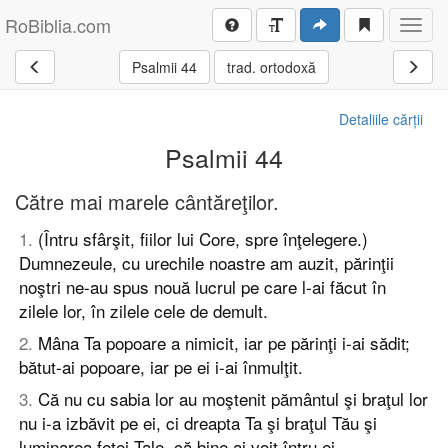
RoBiblia.com
Toggl
navig
Psalmii 44
trad. ortodoxă
Detaliile cărții
Psalmii 44
Către mai marele cântăreţilor.
1
.
(Întru sfârşit, fiilor lui Core, spre înţelegere.)
Dumnezeule, cu urechile noastre am auzit, părinţii
noştri ne-au spus nouă lucrul pe care l-ai făcut în
zilele lor, în zilele cele de demult.
2
.
Mâna Ta popoare a nimicit, iar pe părinţi i-ai sădit;
bătut-ai popoare, iar pe ei i-ai înmulţit.
3
.
Că nu cu sabia lor au moştenit pământul şi braţul lor
nu i-a izbăvit pe ei, ci dreapta Ta şi braţul Tău şi
luminarea feţei Tale, că bine ai voit întru ei.