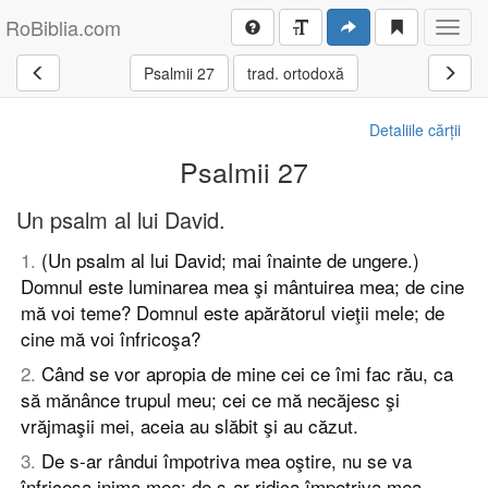
RoBiblia.com
Toggl
navig
Psalmii 27
trad. ortodoxă
Detaliile cărții
Psalmii 27
Un psalm al lui David.
1
.
(Un psalm al lui David; mai înainte de ungere.)
Domnul este luminarea mea şi mântuirea mea; de cine
mă voi teme? Domnul este apărătorul vieţii mele; de
cine mă voi înfricoşa?
2
.
Când se vor apropia de mine cei ce îmi fac rău, ca
să mănânce trupul meu; cei ce mă necăjesc şi
vrăjmaşii mei, aceia au slăbit şi au căzut.
3
.
De s-ar rândui împotriva mea oştire, nu se va
înfricoşa inima mea; de s-ar ridica împotriva mea