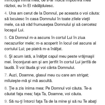
război, eu în El nădăjduiesc.
4
.
Una am cerut de la Domnul, pe aceasta o voi căuta:
să locuiesc în casa Domnului în toate zilele vieţii
mele, ca să văd frumuseţea Domnului şi să cercetez
locaşul Lui.
5
.
Că Domnul m-a ascuns în cortul Lui în ziua
necazurilor mele; m-a acoperit în locul cel ascuns al
cortului Lui; pe piatră m-a înălţat.
6
.
Şi acum iată, a înălţat capul meu peste vrăjmaşii
mei. Înconjurat-am şi am jertfit în cortul Lui jertfă de
laudă. Îl voi lăuda şi voi cânta Domnului.
7
.
Auzi, Doamne, glasul meu cu care am strigat;
miluieşte-mă şi mă ascultă.
8
.
Ţie a zis inima mea: Pe Domnul voi căuta. Te-a
căutat faţa mea; faţa Ta, Doamne, voi căuta.
9
.
Să nu-ţi întorci faţa Ta de la mine şi să nu Te abaţi