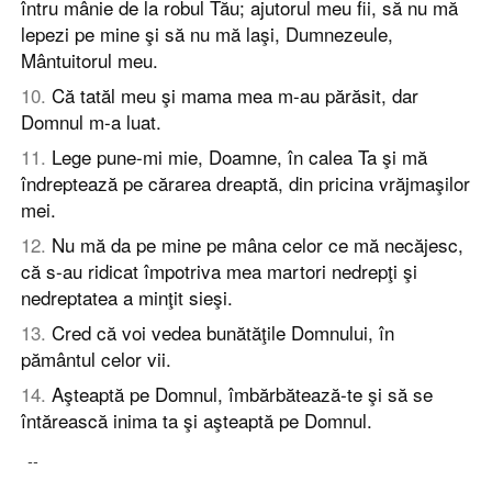
întru mânie de la robul Tău; ajutorul meu fii, să nu mă
lepezi pe mine şi să nu mă laşi, Dumnezeule,
Mântuitorul meu.
10
.
Că tatăl meu şi mama mea m-au părăsit, dar
Domnul m-a luat.
11
.
Lege pune-mi mie, Doamne, în calea Ta şi mă
îndreptează pe cărarea dreaptă, din pricina vrăjmaşilor
mei.
12
.
Nu mă da pe mine pe mâna celor ce mă necăjesc,
că s-au ridicat împotriva mea martori nedrepţi şi
nedreptatea a minţit sieşi.
13
.
Cred că voi vedea bunătăţile Domnului, în
pământul celor vii.
14
.
Aşteaptă pe Domnul, îmbărbătează-te şi să se
întărească inima ta şi aşteaptă pe Domnul.
--