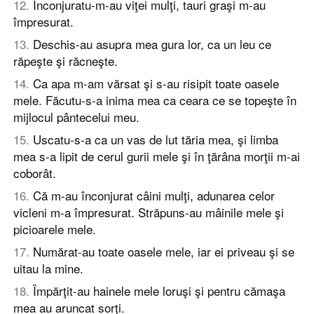
12
.
Înconjuratu-m-au viţei mulţi, tauri graşi m-au
împresurat.
13
.
Deschis-au asupra mea gura lor, ca un leu ce
răpeşte şi răcneşte.
14
.
Ca apa m-am vărsat şi s-au risipit toate oasele
mele. Făcutu-s-a inima mea ca ceara ce se topeşte în
mijlocul pântecelui meu.
15
.
Uscatu-s-a ca un vas de lut tăria mea, şi limba
mea s-a lipit de cerul gurii mele şi în ţărâna morţii m-ai
coborât.
16
.
Că m-au înconjurat câini mulţi, adunarea celor
vicleni m-a împresurat. Străpuns-au mâinile mele şi
picioarele mele.
17
.
Numărat-au toate oasele mele, iar ei priveau şi se
uitau la mine.
18
.
Împărţit-au hainele mele loruşi şi pentru cămaşa
mea au aruncat sorţi.