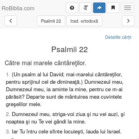
RoBiblia.com
Toggl
navig
Psalmii 22
trad. ortodoxă
Detaliile cărții
Psalmii 22
Către mai marele cântăreţilor.
1
.
(Un psalm al lui David; mai-marelui cântăreţilor,
pentru sprijinul cel de dimineaţă.) Dumnezeul meu,
Dumnezeul meu, ia aminte la mine, pentru ce m-ai
părăsit? Departe sunt de mântuirea mea cuvintele
greşelilor mele.
2
.
Dumnezeul meu, striga-voi ziua şi nu vei auzi, şi
noaptea şi nu Te vei gândi la mine.
3
.
Iar Tu întru cele sfinte locuieşti, lauda lui Israel.