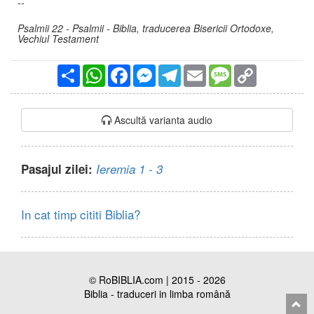
--
Psalmii 22 - Psalmii - Biblia, traducerea Bisericii Ortodoxe,
Vechiul Testament
Partajare
WhatsApp
Facebook
Messenger
Telegram
Email
Message
Copy
Link
Ascultă varianta audio
Pasajul zilei:
Ieremia 1 - 3
In cat timp cititi Biblia?
© RoBIBLIA.com | 2015 - 2026
Biblia - traduceri in limba română