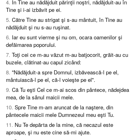
4
.
În Tine au nădăjduit părinţii noştri, nădăjduit-au în
Tine şi i-ai izbăvit pe ei.
5
.
Către Tine au strigat şi s-au mântuit, în Tine au
nădăjduit şi nu s-au ruşinat.
6
.
Iar eu sunt vierme şi nu om, ocara oamenilor şi
defăimarea poporului.
7
.
Toţi cei ce m-au văzut m-au batjocorit, grăit-au cu
buzele, clătinat-au capul zicând:
8
.
"Nădăjduit-a spre Domnul, izbăvească-l pe el,
mântuiască-l pe el, că-l voieşte pe el".
9
.
Că Tu eşti Cel ce m-ai scos din pântece, nădejdea
mea, de la sânul maicii mele.
10
.
Spre Tine m-am aruncat de la naştere, din
pântecele maicii mele Dumnezeul meu eşti Tu.
11
.
Nu Te depărta de la mine, că necazul este
aproape, şi nu este cine să-mi ajute.