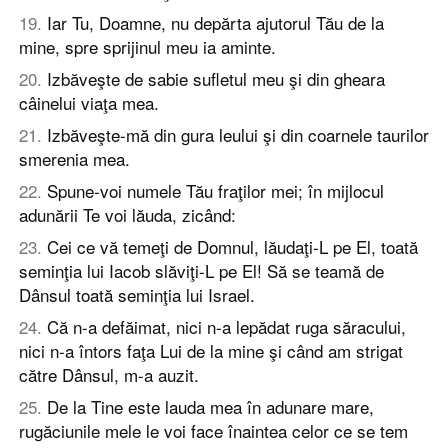
19
.
Iar Tu, Doamne, nu depărta ajutorul Tău de la
mine, spre sprijinul meu ia aminte.
20
.
Izbăveşte de sabie sufletul meu şi din gheara
câinelui viaţa mea.
21
.
Izbăveşte-mă din gura leului şi din coarnele taurilor
smerenia mea.
22
.
Spune-voi numele Tău fraţilor mei; în mijlocul
adunării Te voi lăuda, zicând:
23
.
Cei ce vă temeţi de Domnul, lăudaţi-L pe El, toată
seminţia lui Iacob slăviţi-L pe El! Să se teamă de
Dânsul toată seminţia lui Israel.
24
.
Că n-a defăimat, nici n-a lepădat ruga săracului,
nici n-a întors faţa Lui de la mine şi când am strigat
către Dânsul, m-a auzit.
25
.
De la Tine este lauda mea în adunare mare,
rugăciunile mele le voi face înaintea celor ce se tem