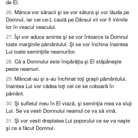
de El.
26
.
Mânca-vor săracii şi se vor sătura şi vor lăuda pe
Domnul, iar cei ce-L caută pe Dânsul vii vor fi inimile
lor în veacul veacului.
27
.
Îşi vor aduce aminte şi se vor întoarce la Domnul
toate marginile pământului. Şi se vor închina înaintea
Lui toate seminţiile neamurilor.
28
.
Că a Domnului este împărăţia şi El stăpâneşte
peste neamuri.
29
.
Mâncat-au şi s-au închinat toţi graşii pământului,
înaintea Lui vor cădea toţi cei ce se coboară în
pământ.
30
.
Şi sufletul meu în El viază, şi seminţia mea va sluji
Lui. Se va vesti Domnului neamul ce va să vină.
31
.
Şi vor vesti dreptatea Lui poporului ce se va naşte
şi ce a făcut Domnul.