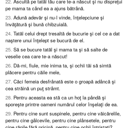
22
.
Ascultă pe tatăl tău care te-a născut şi nu dispreţui
pe mama ta când ea a ajuns bătrână.
23
.
Adună adevăr şi nu-l vinde, înţelepciune şi
învăţătură şi bună chibzuială.
24
.
Tatăl celui drept tresaltă de bucurie şi cel ce a dat
naştere unui înţelept se bucură de el.
25
.
Să se bucure tatăl şi mama ta şi să salte de
veselie cea care te-a născut!
26
.
Dă-mi, fiule, mie inima ta, şi ochii tăi să simtă
plăcere pentru căile mele,
27
.
Căci femeia desfrânată este o groapă adâncă şi
cea străină un puţ strâmt.
28
.
Pentru aceasta ea stă ca un hoţ la pândă şi
sporeşte printre oameni numărul celor înşelaţi de ea.
29
.
Pentru cine sunt suspinele, pentru cine văicărelile,
pentru cine gâlcevile, pentru cine plânsetele, pentru
cine rănile fără pricină, pentru cine ochii întristaţi?