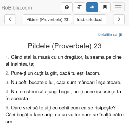
RoBiblia.com
Toggl
navig
Pildele (Proverbele) 23
trad. ortodoxă
Detaliile cărții
Pildele (Proverbele) 23
1
.
Când stai la masă cu un dregător, ia seama pe cine
ai înaintea ta;
2
.
Pune-ţi un cuţit la gât, dacă tu eşti lacom.
3
.
Nu pofti bucatele lui, căci sunt mâncări înşelătoare.
4
.
Nu te osteni să ajungi bogat; nu-ţi pune iscusinţa ta
în aceasta.
5
.
Oare vrei să te uiţi cu ochii cum ea se risipeşte?
Căci bogăţia face aripi ca un vultur care se înalţă către
cer.