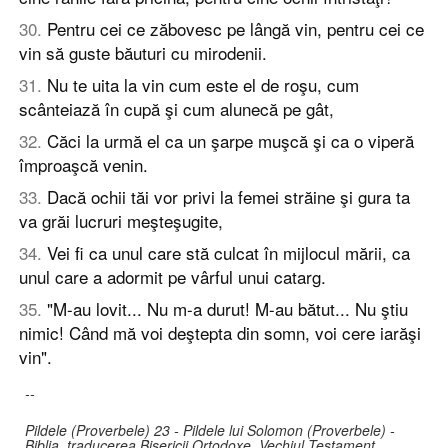
30
.
Pentru cei ce zăbovesc pe lângă vin, pentru cei ce
vin să guste băuturi cu mirodenii.
31
.
Nu te uita la vin cum este el de roşu, cum
scânteiază în cupă şi cum alunecă pe gât,
32
.
Căci la urmă el ca un şarpe muşcă şi ca o viperă
împroaşcă venin.
33
.
Dacă ochii tăi vor privi la femei străine şi gura ta
va grăi lucruri meşteşugite,
34
.
Vei fi ca unul care stă culcat în mijlocul mării, ca
unul care a adormit pe vârful unui catarg.
35
.
"M-au lovit... Nu m-a durut! M-au bătut... Nu ştiu
nimic! Când mă voi deştepta din somn, voi cere iarăşi
vin".
--
Pildele (Proverbele) 23 - Pildele lui Solomon (Proverbele) -
Biblia, traducerea Bisericii Ortodoxe, Vechiul Testament