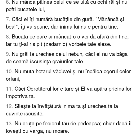
6
.
Nu mânca pâinea celui ce se uită cu ochi răi şi nu
pofti bucatele lui,
7
.
Căci el îţi numără bucăţile din gură. "Mănâncă şi
bea!", îţi va spune, dar inima lui nu e pentru tine.
8
.
Bucata pe care ai mâncat-o o vei da afară din tine,
iar tu ţi-ai risipit (zadarnic) vorbele tale alese.
9
.
Nu grăi la urechea celui nebun, căci el nu va băga
de seamă iscusinţa graiurilor tale.
10
.
Nu muta hotarul văduvei şi nu încălca ogorul celor
orfani,
11
.
Căci Ocrotitorul lor e tare şi El va apăra pricina lor
împotriva ta.
12
.
Sileşte la învăţătură inima ta şi urechea ta la
cuvinte iscusite.
13
.
Nu cruţa pe feciorul tău de pedeapsă; chiar dacă îl
loveşti cu varga, nu moare.