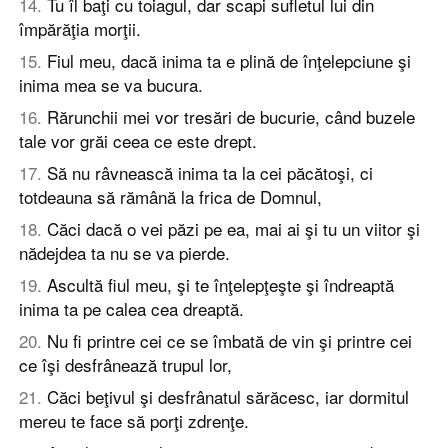
14
.
Tu îl baţi cu toiagul, dar scapi sufletul lui din
împărăţia morţii.
15
.
Fiul meu, dacă inima ta e plină de înţelepciune şi
inima mea se va bucura.
16
.
Rărunchii mei vor tresări de bucurie, când buzele
tale vor grăi ceea ce este drept.
17
.
Să nu râvnească inima ta la cei păcătoşi, ci
totdeauna să rămână la frica de Domnul,
18
.
Căci dacă o vei păzi pe ea, mai ai şi tu un viitor şi
nădejdea ta nu se va pierde.
19
.
Ascultă fiul meu, şi te înţelepţeşte şi îndreaptă
inima ta pe calea cea dreaptă.
20
.
Nu fi printre cei ce se îmbată de vin şi printre cei
ce îşi desfrânează trupul lor,
21
.
Căci beţivul şi desfrânatul sărăcesc, iar dormitul
mereu te face să porţi zdrenţe.