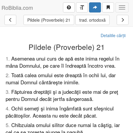
RoBiblia.com
Toggl
navig
Pildele (Proverbele) 21
trad. ortodoxă
Detaliile cărții
Pildele (Proverbele) 21
1
.
Asemenea unui curs de apă este inima regelui în
mâna Domnului, pe care îl îndreaptă încotro vrea.
2
.
Toată calea omului este dreaptă în ochii lui, dar
numai Domnul cântăreşte inimile.
3
.
Făptuirea dreptăţii şi a judecăţii este mai de preţ
pentru Domnul decât jertfa sângeroasă.
4
.
Ochii semeţi şi inima îngâmfată sunt sfeşnicul
păcătoşilor. Aceasta nu este decât păcat.
5
.
Chibzuiala omului silitor duce numai la câştig, iar
cel ce se zoreşte ajunge la pagubă.