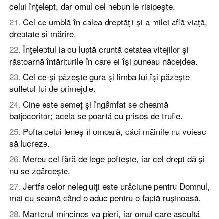
celui înţelept, dar omul cel nebun le risipeşte.
21
.
Cel ce umblă în calea dreptăţii şi a milei află viaţă,
dreptate şi mărire.
22
.
Înţeleptul ia cu luptă cruntă cetatea vitejilor şi
răstoarnă întăriturile în care ei îşi puneau nădejdea.
23
.
Cel ce-şi păzeşte gura şi limba lui îşi păzeşte
sufletul lui de primejdie.
24
.
Cine este semeţ şi îngâmfat se cheamă
batjocoritor; acela se poartă cu prisos de trufie.
25
.
Pofta celui leneş îl omoară, căci mâinile nu voiesc
să lucreze.
26
.
Mereu cel fără de lege pofteşte, iar cel drept dă şi
nu se zgârceşte.
27
.
Jertfa celor nelegiuiţi este urâciune pentru Domnul,
mai cu seamă când o aduc pentru o faptă ruşinoasă.
28
.
Martorul mincinos va pieri, iar omul care ascultă