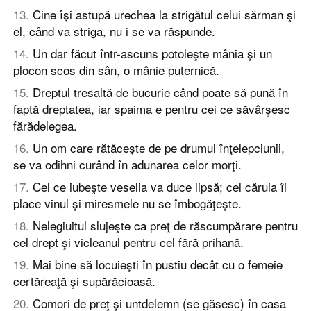
13
.
Cine îşi astupă urechea la strigătul celui sărman şi
el, când va striga, nu i se va răspunde.
14
.
Un dar făcut într-ascuns potoleşte mânia şi un
plocon scos din sân, o mânie puternică.
15
.
Dreptul tresaltă de bucurie când poate să pună în
faptă dreptatea, iar spaima e pentru cei ce săvârşesc
fărădelegea.
16
.
Un om care rătăceşte de pe drumul înţelepciunii,
se va odihni curând în adunarea celor morţi.
17
.
Cel ce iubeşte veselia va duce lipsă; cel căruia îi
place vinul şi miresmele nu se îmbogăţeşte.
18
.
Nelegiuitul slujeşte ca preţ de răscumpărare pentru
cel drept şi vicleanul pentru cel fără prihană.
19
.
Mai bine să locuieşti în pustiu decât cu o femeie
certăreaţă şi supărăcioasă.
20
.
Comori de preţ şi untdelemn (se găsesc) în casa