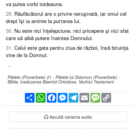
va putea vorbi totdeauna.
29
.
Răufăcătorul are o privire neruşinată, iar omul cel
drept îşi ia aminte la purtarea lui.
30
.
Nu este nici înţelepciune, nici pricepere şi nici sfat
care să aibă putere înaintea Domnului.
31
.
Calul este gata pentru ziua de război, însă biruinţa
vine de la Domnul.
--
Pildele (Proverbele) 21 - Pildele lui Solomon (Proverbele) -
Biblia, traducerea Bisericii Ortodoxe, Vechiul Testament
Partajare
WhatsApp
Facebook
Messenger
Telegram
Email
Message
Copy
Link
Ascultă varianta audio