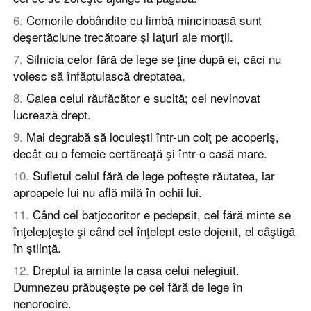
6
.
Comorile dobândite cu limbă mincinoasă sunt
deşertăciune trecătoare şi laţuri ale morţii.
7
.
Silnicia celor fără de lege se ţine după ei, căci nu
voiesc să înfăptuiască dreptatea.
8
.
Calea celui răufăcător e sucită; cel nevinovat
lucrează drept.
9
.
Mai degrabă să locuieşti într-un colţ pe acoperiş,
decât cu o femeie certăreaţă şi într-o casă mare.
10
.
Sufletul celui fără de lege pofteşte răutatea, iar
aproapele lui nu află milă în ochii lui.
11
.
Când cel batjocoritor e pedepsit, cel fără minte se
înţelepţeşte şi când cel înţelept este dojenit, el câştigă
în ştiinţă.
12
.
Dreptul ia aminte la casa celui nelegiuit.
Dumnezeu prăbuşeşte pe cei fără de lege în
nenorocire.