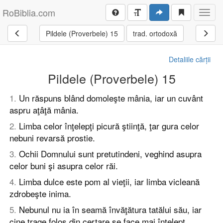
RoBiblia.com
Toggl
navig
Pildele (Proverbele) 15
trad. ortodoxă
Detaliile cărții
Pildele (Proverbele) 15
1
.
Un răspuns blând domoleşte mânia, iar un cuvânt
aspru aţâţă mânia.
2
.
Limba celor înţelepţi picură ştiinţă, ţar gura celor
nebuni revarsă prostie.
3
.
Ochii Domnului sunt pretutindeni, veghind asupra
celor buni şi asupra celor răi.
4
.
Limba dulce este pom al vieţii, iar limba vicleană
zdrobeşte inima.
5
.
Nebunul nu ia în seamă învăţătura tatălui său, iar
cine trage folos din certare se face mai înţelept.