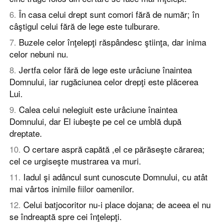
6
.
În casa celui drept sunt comori fără de număr; în
câştigul celui fără de lege este tulburare.
7
.
Buzele celor înţelepţi răspândesc ştiinţa, dar inima
celor nebuni nu.
8
.
Jertfa celor fără de lege este urâciune înaintea
Domnului, iar rugăciunea celor drepţi este plăcerea
Lui.
9
.
Calea celui nelegiuit este urâciune înaintea
Domnului, dar El iubeşte pe cel ce umblă după
dreptate.
10
.
O certare aspră capătă ,el ce părăseşte cărarea;
cel ce urgiseşte mustrarea va muri.
11
.
Iadul şi adâncul sunt cunoscute Domnului, cu atât
mai vârtos inimile fiilor oamenilor.
12
.
Celui batjocoritor nu-i place dojana; de aceea el nu
se îndreaptă spre cei înţelepţi.