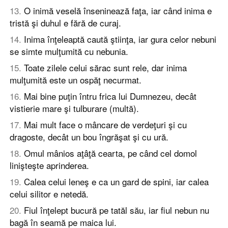
13
.
O inimă veselă înseninează faţa, iar când inima e
tristă şi duhul e fără de curaj.
14
.
Inima înţeleaptă caută ştiinţa, iar gura celor nebuni
se simte mulţumită cu nebunia.
15
.
Toate zilele celui sărac sunt rele, dar inima
mulţumită este un ospăţ necurmat.
16
.
Mai bine puţin întru frica lui Dumnezeu, decât
vistierie mare şi tulburare (multă).
17
.
Mai mult face o mâncare de verdeţuri şi cu
dragoste, decât un bou îngrăşat şi cu ură.
18
.
Omul mânios aţâţă cearta, pe când cel domol
linişteşte aprinderea.
19
.
Calea celui leneş e ca un gard de spini, iar calea
celui silitor e netedă.
20
.
Fiul înţelept bucură pe tatăl său, iar fiul nebun nu
bagă în seamă pe maica lui.