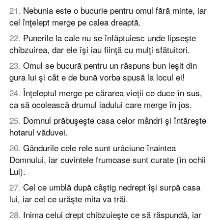
21
.
Nebunia este o bucurie pentru omul fără minte, iar
cel înţelept merge pe calea dreaptă.
22
.
Punerile la cale nu se înfăptuiesc unde lipseşte
chibzuirea, dar ele îşi iau fiinţă cu mulţi sfătuitori.
23
.
Omul se bucură pentru un răspuns bun ieşit din
gura lui şi cât e de bună vorba spusă la locul ei!
24
.
Înţeleptul merge pe cărarea vieţii ce duce în sus,
ca să ocolească drumul iadului care merge în jos.
25
.
Domnul prăbuşeşte casa celor mândri şi întăreşte
hotarul văduvei.
26
.
Gândurile cele rele sunt urâciune înaintea
Domnului, iar cuvintele frumoase sunt curate (în ochii
Lui).
27
.
Cel ce umblă după câştig nedrept îşi surpă casa
lui, iar cel ce urăşte mita va trăi.
28
.
Inima celui drept chibzuieşte ce să răspundă, iar