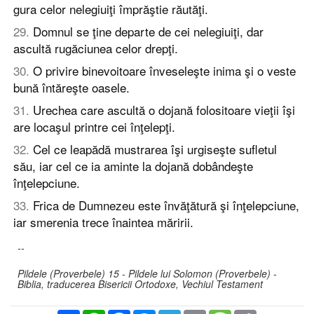
gura celor nelegiuiţi împrăştie răutăţi.
29
.
Domnul se ţine departe de cei nelegiuiţi, dar
ascultă rugăciunea celor drepţi.
30
.
O privire binevoitoare înveseleşte inima şi o veste
bună întăreşte oasele.
31
.
Urechea care ascultă o dojană folositoare vieţii îşi
are locaşul printre cei înţelepţi.
32
.
Cel ce leapădă mustrarea îşi urgiseşte sufletul
său, iar cel ce ia aminte la dojană dobândeşte
înţelepciune.
33
.
Frica de Dumnezeu este învăţătură şi înţelepciune,
iar smerenia trece înaintea măririi.
--
Pildele (Proverbele) 15 - Pildele lui Solomon (Proverbele) -
Biblia, traducerea Bisericii Ortodoxe, Vechiul Testament