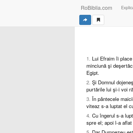
RoBiblia.com
Explica
1
.
Lui Efraim îi plac
minciună şi deşertăc
Egipt.
2
.
Şi Domnul dojeneş
purtările lui şi-i voi 
3
.
În pântecele maicii
viteaz s-a luptat el
4
.
Cu îngerul s-a lupt
spre el; apoi l-a afla
5
.
Dar Dumnezeu est