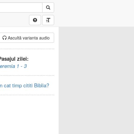
Ascultă varianta audio
Pasajul zilei:
Ieremia 1 - 3
In cat timp cititi Biblia?