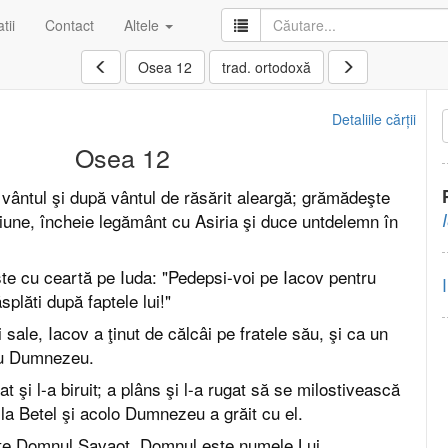
tii
Contact
Altele
Osea 12
trad. ortodoxă
Detaliile cărții
Osea 12
e vântul şi după vântul de răsărit aleargă; grămădeşte
iune, încheie legământ cu Asiria şi duce untdelemn în
te cu ceartă pe Iuda: "Pedepsi-voi pe Iacov pentru
răsplăti după faptele lui!"
 sale, Iacov a ţinut de călcâi pe fratele său, şi ca un
 cu Dumnezeu.
at şi l-a biruit; a plâns şi l-a rugat să se milostivească
t la Betel şi acolo Dumnezeu a grăit cu el.
e Domnul Savaot, Domnul este numele Lui.