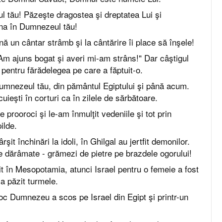
ul tău! Păzeşte dragostea şi dreptatea Lui şi
na în Dumnezeul tău!
ă un cântar strâmb şi la cântărire îi place să înşele!
Am ajuns bogat şi averi mi-am strâns!" Dar câştigul
s pentru fărădelegea pe care a făptuit-o.
mnezeul tău, din pământul Egiptului şi până acum.
uieşti în corturi ca în zilele de sărbătoare.
 prooroci şi le-am înmulţit vedeniile şi tot prin
ilde.
şit închinări la idoli, în Ghilgal au jertfit demonilor.
fie dărâmate - grămezi de pietre pe brazdele ogorului!
t în Mesopotamia, atunci Israel pentru o femeie a fost
 a păzit turmele.
roc Dumnezeu a scos pe Israel din Egipt şi printr-un