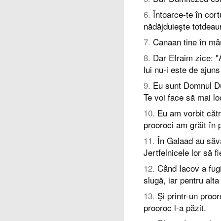
6
.
Întoarce-te în cort
nădăjduieşte totdeau
7
.
Canaan tine în mân
8
.
Dar Efraim zice: "
lui nu-i este de ajun
9
.
Eu sunt Domnul Du
Te voi face să mai loc
10
.
Eu am vorbit către
prooroci am grăit în p
11
.
În Galaad au săvâr
Jertfelnicele lor să 
12
.
Când Iacov a fugi
slugă, iar pentru alta
13
.
Şi printr-un proo
prooroc l-a păzit.