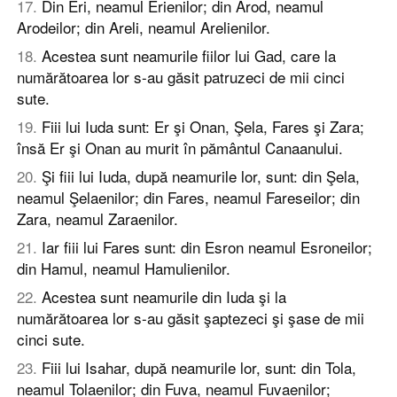
17
.
Din Eri, neamul Erienilor; din Arod, neamul
Arodeilor; din Areli, neamul Arelienilor.
18
.
Acestea sunt neamurile fiilor lui Gad, care la
numărătoarea lor s-au găsit patruzeci de mii cinci
sute.
19
.
Fiii lui Iuda sunt: Er şi Onan, Şela, Fares şi Zara;
însă Er şi Onan au murit în pământul Canaanului.
20
.
Şi fiii lui Iuda, după neamurile lor, sunt: din Şela,
neamul Şelaenilor; din Fares, neamul Fareseilor; din
Zara, neamul Zaraenilor.
21
.
Iar fiii lui Fares sunt: din Esron neamul Esroneilor;
din Hamul, neamul Hamulienilor.
22
.
Acestea sunt neamurile din Iuda şi la
numărătoarea lor s-au găsit şaptezeci şi şase de mii
cinci sute.
23
.
Fiii lui Isahar, după neamurile lor, sunt: din Tola,
neamul Tolaenilor; din Fuva, neamul Fuvaenilor;