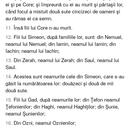
ei şi pe Core; şi împreună cu ei au murit şi părtaşii lor,
când focul a mistuit două sute cincizeci de oameni şi
au rămas ei ca semn.
11
.
Însă fiii lui Core n-au murit.
12
.
Fiii lui Simeon, după familiile lor, sunt: din Nemuel,
neamul lui Nemuel; din Iamin, neamul lui Iamin; din
Iachin; neamul lui Iachin;
13
.
Din Zerah, neamul lui Zerah; din Saul, neamul lui
Saul.
14
.
Acestea sunt neamurile cele din Simeon, care s-au
găsit la numărătoarea lor: douăzeci şi două de mii
două sute.
15
.
Fiii lui Gad, după neamurile lor: din Ţefon neamul
Ţefonienilor; din Haghi, neamul Haghiţilor; din Şunie,
neamul Şunienilor;
16
.
Din Ozni, neamul Oznienilor;