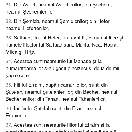
31
.
Din Asriel, neamul Asrielienilor; din Şechem,
neamul Şechemienilor;
32
.
Din Şemida, neamul Şemidienilor; din Hefer,
neamul Heferienilor.
33
.
Salfaad, fiul lui Hefer, n-a avut fii, ci numai fiice şi
numele fiicelor lui Salfaad sunt: Mahla, Noa, Hogla,
Milca şi Tirţa.
34
.
Acestea sunt neamurile lui Manase şi la
numărătoarea lor s-au găsit cincizeci şi două de mii
şapte sute.
35
.
Fiii lui Efraim, după neamurile lor, sunt: din
Şutelah, neamul Şutelahienilor; din Becher, neamul
Becherienilor; din Tahan, neamul Tahanienilor.
36
.
Iar fiii lui Şutelah sunt: din Eran, neamul
Eranienilor.
37
.
Acestea sunt neamurile fiilor lui Efraim şi la
numărătoarea lor s-au găsit treizeci şi două de mii