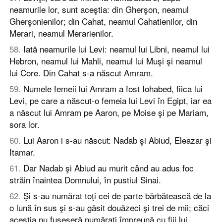
neamurile lor, sunt aceştia: din Gherşon, neamul
Gherşonienilor; din Cahat, neamul Cahatienilor, din
Merari, neamul Merarienilor.
58
.
Iată neamurile lui Levi: neamul lui Libni, neamul lui
Hebron, neamul lui Mahli, neamul lui Muşi şi neamul
lui Core. Din Cahat s-a născut Amram.
59
.
Numele femeii lui Amram a fost Iohabed, fiica lui
Levi, pe care a născut-o femeia lui Levi în Egipt, iar ea
a născut lui Amram pe Aaron, pe Moise şi pe Mariam,
sora lor.
60
.
Lui Aaron i s-au născut: Nadab şi Abiud, Eleazar şi
Itamar.
61
.
Dar Nadab şi Abiud au murit când au adus foc
străin înaintea Domnului, în pustiul Sinai.
62
.
Şi s-au numărat toţi cei de parte bărbătească de la
o lună în sus şi s-au găsit douăzeci şi trei de mii; căci
aceştia nu fuseseră număraţi împreună cu fiii lui