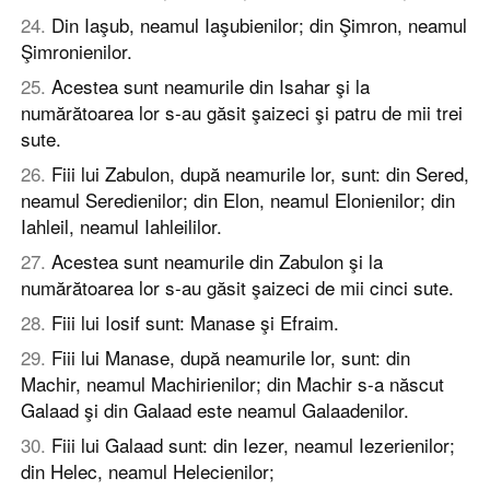
24
.
Din Iaşub, neamul Iaşubienilor; din Şimron, neamul
Şimronienilor.
25
.
Acestea sunt neamurile din Isahar şi la
numărătoarea lor s-au găsit şaizeci şi patru de mii trei
sute.
26
.
Fiii lui Zabulon, după neamurile lor, sunt: din Sered,
neamul Seredienilor; din Elon, neamul Elonienilor; din
Iahleil, neamul Iahleililor.
27
.
Acestea sunt neamurile din Zabulon şi la
numărătoarea lor s-au găsit şaizeci de mii cinci sute.
28
.
Fiii lui Iosif sunt: Manase şi Efraim.
29
.
Fiii lui Manase, după neamurile lor, sunt: din
Machir, neamul Machirienilor; din Machir s-a născut
Galaad şi din Galaad este neamul Galaadenilor.
30
.
Fiii lui Galaad sunt: din Iezer, neamul Iezerienilor;
din Helec, neamul Helecienilor;