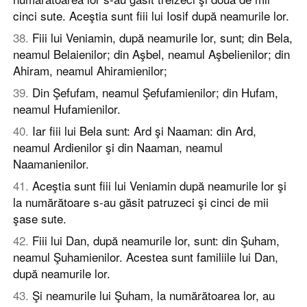
cinci sute. Aceştia sunt fiii lui Iosif după neamurile lor.
38
.
Fiii lui Veniamin, după neamurile lor, sunt; din Bela,
neamul Belaienilor; din Aşbel, neamul Aşbelienilor; din
Ahiram, neamul Ahiramienilor;
39
.
Din Şefufam, neamul Şefufamienilor; din Hufam,
neamul Hufamienilor.
40
.
Iar fiii lui Bela sunt: Ard şi Naaman: din Ard,
neamul Ardienilor şi din Naaman, neamul
Naamanienilor.
41
.
Aceştia sunt fiii lui Veniamin după neamurile lor şi
la numărătoare s-au găsit patruzeci şi cinci de mii
şase sute.
42
.
Fiii lui Dan, după neamurile lor, sunt: din Şuham,
neamul Şuhamienilor. Acestea sunt familiile lui Dan,
după neamurile lor.
43
.
Şi neamurile lui Şuham, la numărătoarea lor, au