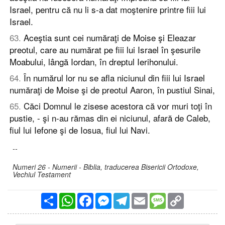
Israel, pentru că nu li s-a dat moştenire printre fiii lui
Israel.
63
.
Aceştia sunt cei număraţi de Moise şi Eleazar
preotul, care au numărat pe fiii lui Israel în şesurile
Moabului, lângă Iordan, în dreptul Ierihonului.
64
.
În numărul lor nu se afla niciunul din fiii lui Israel
număraţi de Moise şi de preotul Aaron, în pustiul Sinai,
65
.
Căci Domnul le zisese acestora că vor muri toţi în
pustie, - şi n-au rămas din ei niciunul, afară de Caleb,
fiul lui Iefone şi de Iosua, fiul lui Navi.
--
Numeri 26 - Numerii - Biblia, traducerea Bisericii Ortodoxe,
Vechiul Testament
Partajare
WhatsApp
Facebook
Messenger
Telegram
Email
Message
Copy
Link