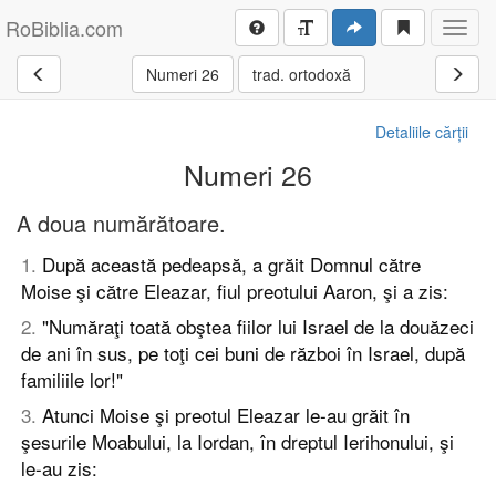
RoBiblia.com
Toggl
navig
Numeri 26
trad. ortodoxă
Detaliile cărții
Numeri 26
A doua numărătoare.
1
.
După această pedeapsă, a grăit Domnul către
Moise şi către Eleazar, fiul preotului Aaron, şi a zis:
2
.
"Număraţi toată obştea fiilor lui Israel de la douăzeci
de ani în sus, pe toţi cei buni de război în Israel, după
familiile lor!"
3
.
Atunci Moise şi preotul Eleazar le-au grăit în
şesurile Moabului, la Iordan, în dreptul Ierihonului, şi
le-au zis: