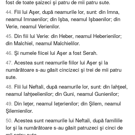
fost de toate şaizeci şi patru de mii patru sute.
44
.
Fiii lui Aşer, după neamurile lor, sunt: din Imna,
neamul Imnaenilor; din Işba, neamul Işbaenilor; din
Verie, neamul Verienilor.
45
.
Din fiii lui Verie: din Heber, neamul Heberienilor;
din Malchiel, neamul Malchielilor.
46
.
Şi numele fiicei lui Aşer a fost Serah.
47
.
Acestea sunt neamurile fiilor lui Aşer şi la
numărătoare s-au găsit cincizeci şi trei de mii patru
sute.
48
.
Fiii lui Neftali, după neamurile lor, sunt: din Iahţeel,
neamul Iahţeelienilor; din Guni, neamul Gunienilor;
49
.
Din Ieţer, neamul Ieţerienilor; din Şilem, neamul
Şilemienilor.
50
.
Acestea sunt neamurile lui Neftali, după familiile
lor şi la numărătoare s-au găsit patruzeci şi cinci de
mii patru sute.