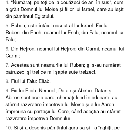
4
.
"Număraţi pe toţi de la douăzeci de ani în sus", cum
a grăit Domnul lui Moise şi fiilor lui Israel, care au ieşit
din pământul Egiptului.
5
.
Ruben, este întâiul născut al lui Israel. Fiii lui
Ruben: din Enoh, neamul lui Enoh; din Falu, neamul lui
Falu;
6
.
Din Heţron, neamul lui Heţron; din Carmi, neamul lui
Carmi;
7
.
Acestea sunt neamurile lui Ruben; şi s-au numărat
patruzeci şi trei de mii şapte sute treizeci.
8
.
Fiul lui Falu: Eliab.
9
.
Fiii lui Eliab: Nemuel, Datan şi Abiron. Datan şi
Abiron sunt aceia care, chemaţi fiind în adunare, au
stârnit răzvrătire împotriva lui Moise şi a lui Aaron
împreună cu părtaşii lui Core, când aceştia au stârnit
răzvrătire împotriva Domnului
10
.
Şi şi-a deschis pământul gura sa şi i-a înghiţit pe