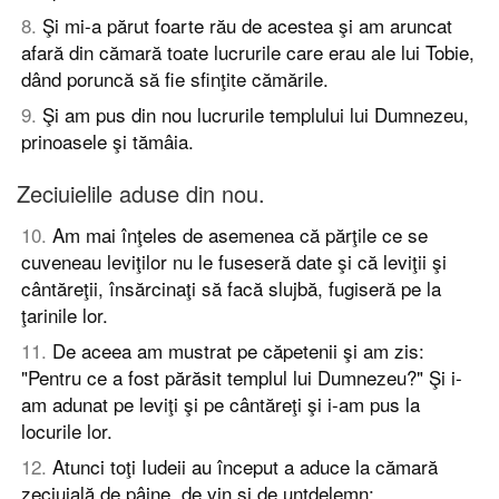
8
.
Şi mi-a părut foarte rău de acestea şi am aruncat
afară din cămară toate lucrurile care erau ale lui Tobie,
dând poruncă să fie sfinţite cămările.
9
.
Şi am pus din nou lucrurile templului lui Dumnezeu,
prinoasele şi tămâia.
Zeciuielile aduse din nou.
10
.
Am mai înţeles de asemenea că părţile ce se
cuveneau leviţilor nu le fuseseră date şi că leviţii şi
cântăreţii, însărcinaţi să facă slujbă, fugiseră pe la
ţarinile lor.
11
.
De aceea am mustrat pe căpetenii şi am zis:
"Pentru ce a fost părăsit templul lui Dumnezeu?" Şi i-
am adunat pe leviţi şi pe cântăreţi şi i-am pus la
locurile lor.
12
.
Atunci toţi Iudeii au început a aduce la cămară
zeciuială de pâine, de vin şi de untdelemn;