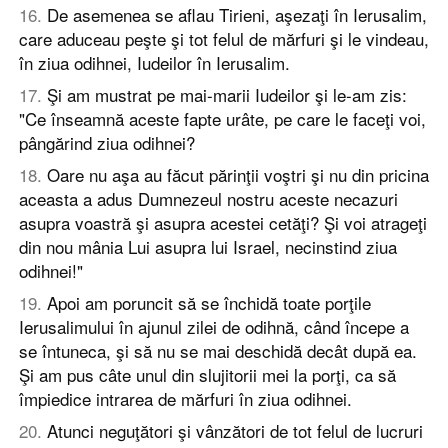
16
.
De asemenea se aflau Tirieni, aşezaţi în Ierusalim,
care aduceau peşte şi tot felul de mărfuri şi le vindeau,
în ziua odihnei, Iudeilor în Ierusalim.
17
.
Şi am mustrat pe mai-marii Iudeilor şi le-am zis:
"Ce înseamnă aceste fapte urâte, pe care le faceţi voi,
pângărind ziua odihnei?
18
.
Oare nu aşa au făcut părinţii voştri şi nu din pricina
aceasta a adus Dumnezeul nostru aceste necazuri
asupra voastră şi asupra acestei cetăţi? Şi voi atrageţi
din nou mânia Lui asupra lui Israel, necinstind ziua
odihnei!"
19
.
Apoi am poruncit să se închidă toate porţile
Ierusalimului în ajunul zilei de odihnă, când începe a
se întuneca, şi să nu se mai deschidă decât după ea.
Şi am pus câte unul din slujitorii mei la porţi, ca să
împiedice intrarea de mărfuri în ziua odihnei.
20
.
Atunci neguţători şi vânzători de tot felul de lucruri