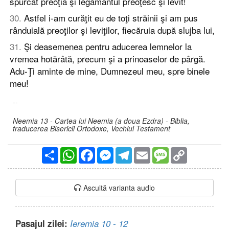
spurcat preoţia şi legământul preoţesc şi levit!
30
.
Astfel i-am curăţit eu de toţi străinii şi am pus
rânduială preoţilor şi leviţilor, fiecăruia după slujba lui,
31
.
Şi deasemenea pentru aducerea lemnelor la
vremea hotărâtă, precum şi a prinoaselor de pârgă.
Adu-Ţi aminte de mine, Dumnezeul meu, spre binele
meu!
--
Neemia 13 - Cartea lui Neemia (a doua Ezdra) - Biblia,
traducerea Bisericii Ortodoxe, Vechiul Testament
Partajare
WhatsApp
Facebook
Messenger
Telegram
Email
Message
Copy
Link
Ascultă varianta audio
Pasajul zilei:
Ieremia 10 - 12