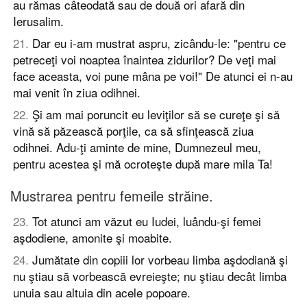
au rămas câteodată sau de două ori afară din
Ierusalim.
21
.
Dar eu i-am mustrat aspru, zicându-le: "pentru ce
petreceţi voi noaptea înaintea zidurilor? De veţi mai
face aceasta, voi pune mâna pe voi!" De atunci ei n-au
mai venit în ziua odihnei.
22
.
Şi am mai poruncit eu leviţilor să se cureţe şi să
vină să păzească porţile, ca să sfinţească ziua
odihnei. Adu-ţi aminte de mine, Dumnezeul meu,
pentru acestea şi mă ocroteşte după mare mila Ta!
Mustrarea pentru femeile străine.
23
.
Tot atunci am văzut eu Iudei, luându-şi femei
aşdodiene, amonite şi moabite.
24
.
Jumătate din copiii lor vorbeau limba aşdodiană şi
nu ştiau să vorbească evreieşte; nu ştiau decât limba
unuia sau altuia din acele popoare.