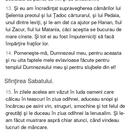
13
.
Şi eu am încredinţat supravegherea cămărilor lui
Şelemia preotul şi lui Ţadoc cărturarul, şi lui Pedaia,
unul dintre leviţi, şi le-am dat ca ajutor pe Hanan, fiul
lui Zacur, fiul lui Matania, căci aceştia se bucurau de
mare cinste. Şi tot ei au fost împuterniciţi să facă
împărţire fraţilor lor.
14
.
Pomeneşte-mă, Dumnezeul meu, pentru aceasta
şi nu uita faptele mele evlavioase făcute pentru
templul Dumnezeului meu şi pentru slujbele din el!
Sfinţirea Sabatului.
15
.
În zilele acelea am văzut în Iuda oameni care
călcau în teascuri în ziua odihnei, aduceau snopi şi
încărcau pe asini vin, struguri, smochine şi tot felul de
greutăţi şi le duceau în ziua odihnei la Ierusalim. Şi le-
am făcut mustrare aspră chiar atunci, când vindeau
lucruri de mâncare.