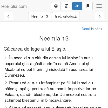
RoBiblia.com
Toggl
navig
Neemia 13
trad. ortodoxă
Detaliile cărții
Neemia 13
Călcarea de lege a lui Eliaşib.
1
.
În acea zi s-a citit din cartea lui Moise în auzul
poporului şi s-a găsit scris în ea că Amonitul şi
Moabitul nu pot fi primiţi niciodată în adunarea lui
Dumnezeu,
2
.
Pentru că ei n-au întâmpinat pe fiii lui Israel cu
pâine şi apă şi pentru că au tocmit împotriva lor pe
Valaam, ca să-i blesteme, dar Dumnezeul nostru a
schimbat blestemul în binecuvântare.
3
.
Şi auzind această lege, a despărţit Israel tot ce era