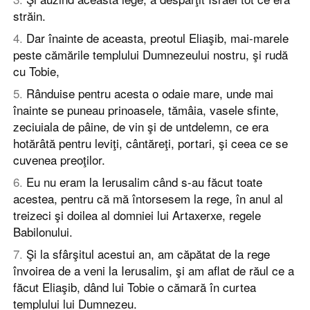
străin.
4
.
Dar înainte de aceasta, preotul Eliaşib, mai-marele
peste cămările templului Dumnezeului nostru, şi rudă
cu Tobie,
5
.
Rânduise pentru acesta o odaie mare, unde mai
înainte se puneau prinoasele, tămâia, vasele sfinte,
zeciuiala de pâine, de vin şi de untdelemn, ce era
hotărâtă pentru leviţi, cântăreţi, portari, şi ceea ce se
cuvenea preoţilor.
6
.
Eu nu eram la Ierusalim când s-au făcut toate
acestea, pentru că mă întorsesem la rege, în anul al
treizeci şi doilea al domniei lui Artaxerxe, regele
Babilonului.
7
.
Şi la sfârşitul acestui an, am căpătat de la rege
învoirea de a veni la Ierusalim, şi am aflat de răul ce a
făcut Eliaşib, dând lui Tobie o cămară în curtea
templului lui Dumnezeu.