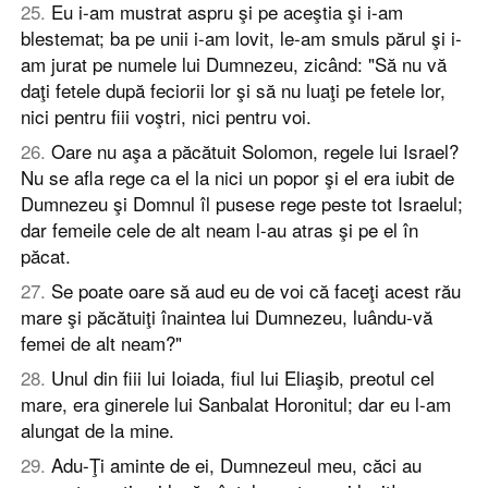
25
.
Eu i-am mustrat aspru şi pe aceştia şi i-am
blestemat; ba pe unii i-am lovit, le-am smuls părul şi i-
am jurat pe numele lui Dumnezeu, zicând: "Să nu vă
daţi fetele după feciorii lor şi să nu luaţi pe fetele lor,
nici pentru fiii voştri, nici pentru voi.
26
.
Oare nu aşa a păcătuit Solomon, regele lui Israel?
Nu se afla rege ca el la nici un popor şi el era iubit de
Dumnezeu şi Domnul îl pusese rege peste tot Israelul;
dar femeile cele de alt neam l-au atras şi pe el în
păcat.
27
.
Se poate oare să aud eu de voi că faceţi acest rău
mare şi păcătuiţi înaintea lui Dumnezeu, luându-vă
femei de alt neam?"
28
.
Unul din fiii lui Ioiada, fiul lui Eliaşib, preotul cel
mare, era ginerele lui Sanbalat Horonitul; dar eu l-am
alungat de la mine.
29
.
Adu-Ţi aminte de ei, Dumnezeul meu, căci au