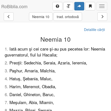
RoBiblia.com
Toggl
navig
Neemia 10
trad. ortodoxă
Detaliile cărții
Neemia 10
1
.
Iată acum şi cei care şi-au pus pecetea lor: Neemia
guvernatorul, fiul lui Hacalia;
2
.
Preoţii: Sedechia, Seraia, Azaria, Ieremia,
3
.
Paşhur, Amaria, Malchia,
4
.
Hatuş, Şebania, Maluc,
5
.
Harim, Meremot, Obadia,
6
.
Daniel, Ghineton, Baruc,
7
.
Meşulam, Abia, Miamin,
8
.
Maazia, Bilgai, Şemaia.