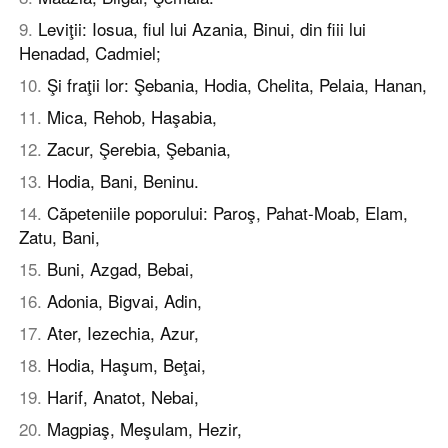
9
.
Leviţii: Iosua, fiul lui Azania, Binui, din fiii lui
Henadad, Cadmiel;
10
.
Şi fraţii lor: Şebania, Hodia, Chelita, Pelaia, Hanan,
11
.
Mica, Rehob, Haşabia,
12
.
Zacur, Şerebia, Şebania,
13
.
Hodia, Bani, Beninu.
14
.
Căpeteniile poporului: Paroş, Pahat-Moab, Elam,
Zatu, Bani,
15
.
Buni, Azgad, Bebai,
16
.
Adonia, Bigvai, Adin,
17
.
Ater, Iezechia, Azur,
18
.
Hodia, Haşum, Beţai,
19
.
Harif, Anatot, Nebai,
20
.
Magpiaş, Meşulam, Hezir,