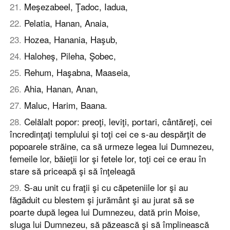
21
.
Meşezabeel, Ţadoc, Iadua,
22
.
Pelatia, Hanan, Anaia,
23
.
Hozea, Hanania, Haşub,
24
.
Haloheş, Pileha, Şobec,
25
.
Rehum, Haşabna, Maaseia,
26
.
Ahia, Hanan, Anan,
27
.
Maluc, Harim, Baana.
28
.
Celălalt popor: preoţi, leviţi, portari, cântăreţi, cei
încredinţaţi templului şi toţi cei ce s-au despărţit de
popoarele străine, ca să urmeze legea lui Dumnezeu,
femeile lor, băieţii lor şi fetele lor, toţi cei ce erau în
stare să priceapă şi să înţeleagă
29
.
S-au unit cu fraţii şi cu căpeteniile lor şi au
făgăduit cu blestem şi jurământ şi au jurat să se
poarte după legea lui Dumnezeu, dată prin Moise,
sluga lui Dumnezeu, să păzească şi să împlinească