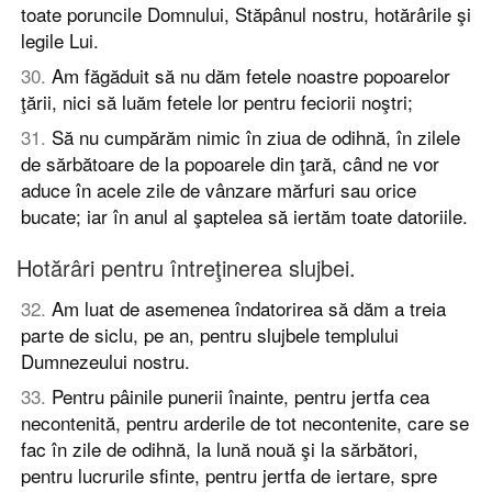
toate poruncile Domnului, Stăpânul nostru, hotărârile şi
legile Lui.
30
.
Am făgăduit să nu dăm fetele noastre popoarelor
ţării, nici să luăm fetele lor pentru feciorii noştri;
31
.
Să nu cumpărăm nimic în ziua de odihnă, în zilele
de sărbătoare de la popoarele din ţară, când ne vor
aduce în acele zile de vânzare mărfuri sau orice
bucate; iar în anul al şaptelea să iertăm toate datoriile.
Hotărâri pentru întreţinerea slujbei.
32
.
Am luat de asemenea îndatorirea să dăm a treia
parte de siclu, pe an, pentru slujbele templului
Dumnezeului nostru.
33
.
Pentru pâinile punerii înainte, pentru jertfa cea
necontenită, pentru arderile de tot necontenite, care se
fac în zile de odihnă, la lună nouă şi la sărbători,
pentru lucrurile sfinte, pentru jertfa de iertare, spre