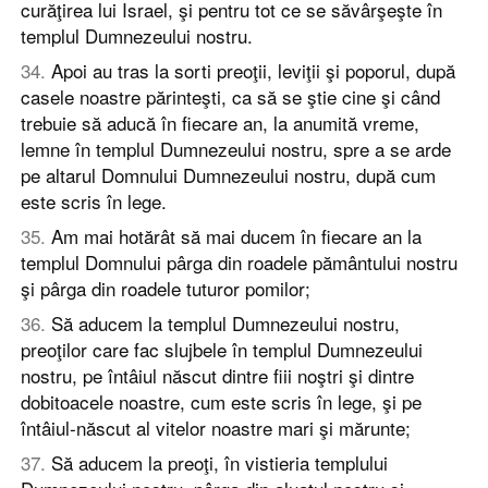
curăţirea lui Israel, şi pentru tot ce se săvârşeşte în
templul Dumnezeului nostru.
34
.
Apoi au tras la sorti preoţii, leviţii şi poporul, după
casele noastre părinteşti, ca să se ştie cine şi când
trebuie să aducă în fiecare an, la anumită vreme,
lemne în templul Dumnezeului nostru, spre a se arde
pe altarul Domnului Dumnezeului nostru, după cum
este scris în lege.
35
.
Am mai hotărât să mai ducem în fiecare an la
templul Domnului pârga din roadele pământului nostru
şi pârga din roadele tuturor pomilor;
36
.
Să aducem la templul Dumnezeului nostru,
preoţilor care fac slujbele în templul Dumnezeului
nostru, pe întâiul născut dintre fiii noştri şi dintre
dobitoacele noastre, cum este scris în lege, şi pe
întâiul-născut al vitelor noastre mari şi mărunte;
37
.
Să aducem la preoţi, în vistieria templului