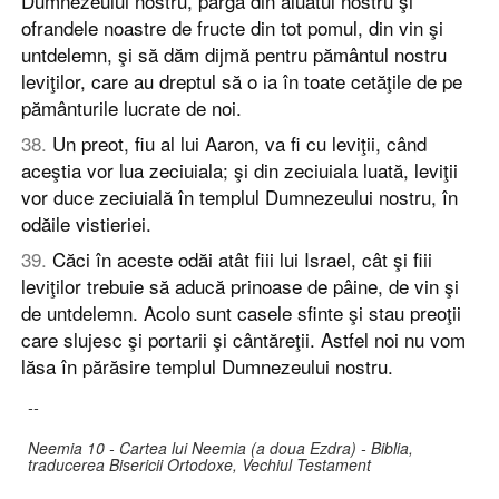
Dumnezeului nostru, pârga din aluatul nostru şi
ofrandele noastre de fructe din tot pomul, din vin şi
untdelemn, şi să dăm dijmă pentru pământul nostru
leviţilor, care au dreptul să o ia în toate cetăţile de pe
pământurile lucrate de noi.
38
.
Un preot, fiu al lui Aaron, va fi cu leviţii, când
aceştia vor lua zeciuiala; şi din zeciuiala luată, leviţii
vor duce zeciuială în templul Dumnezeului nostru, în
odăile vistieriei.
39
.
Căci în aceste odăi atât fiii lui Israel, cât şi fiii
leviţilor trebuie să aducă prinoase de pâine, de vin şi
de untdelemn. Acolo sunt casele sfinte şi stau preoţii
care slujesc şi portarii şi cântăreţii. Astfel noi nu vom
lăsa în părăsire templul Dumnezeului nostru.
--
Neemia 10 - Cartea lui Neemia (a doua Ezdra) - Biblia,
traducerea Bisericii Ortodoxe, Vechiul Testament