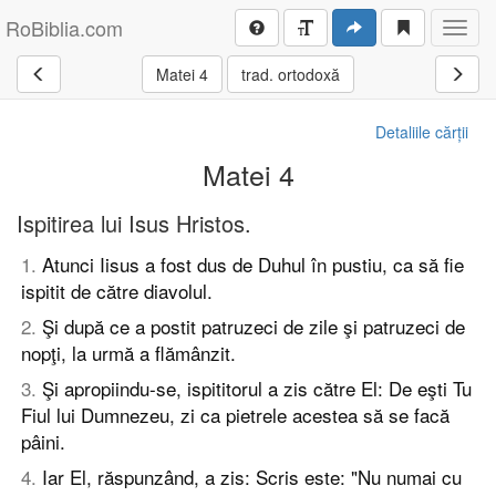
RoBiblia.com
Toggl
navig
Matei 4
trad. ortodoxă
Detaliile cărții
Matei 4
Ispitirea lui Isus Hristos.
1
.
Atunci Iisus a fost dus de Duhul în pustiu, ca să fie
ispitit de către diavolul.
2
.
Şi după ce a postit patruzeci de zile şi patruzeci de
nopţi, la urmă a flămânzit.
3
.
Şi apropiindu-se, ispititorul a zis către El: De eşti Tu
Fiul lui Dumnezeu, zi ca pietrele acestea să se facă
pâini.
4
.
Iar El, răspunzând, a zis: Scris este: "Nu numai cu