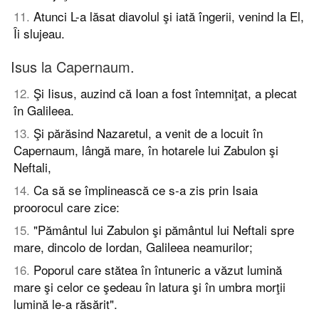
11
.
Atunci L-a lăsat diavolul şi iată îngerii, venind la El,
Îi slujeau.
Isus la Capernaum.
12
.
Şi Iisus, auzind că Ioan a fost întemniţat, a plecat
în Galileea.
13
.
Şi părăsind Nazaretul, a venit de a locuit în
Capernaum, lângă mare, în hotarele lui Zabulon şi
Neftali,
14
.
Ca să se împlinească ce s-a zis prin Isaia
proorocul care zice:
15
.
"Pământul lui Zabulon şi pământul lui Neftali spre
mare, dincolo de Iordan, Galileea neamurilor;
16
.
Poporul care stătea în întuneric a văzut lumină
mare şi celor ce şedeau în latura şi în umbra morţii
lumină le-a răsărit".