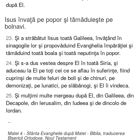
după El.
Isus învaţă pe popor şi tămăduieşte pe
bolnavi.
23
.
Şi a străbătut Iisus toată Galileea, învăţând în
sinagogile lor şi propovăduind Evanghelia împărăţiei şi
tămăduind toată boala şi toată neputinţa în popor.
24
.
Şi s-a dus vestea despre El în toată Siria, şi
aduceau la El pe toţi cei ce se aflau în suferinţe, fiind
cuprinşi de multe feluri de boli şi de chinuri, pe
demonizaţi, pe lunatici, pe slăbănogi, şi El îi vindeca.
25
.
Şi mulţimi multe mergeau după El, din Galileea, din
Decapole, din Ierusalim, din Iudeea şi de dincolo de
Iordan.
--
Matei 4 - Sfânta Evanghelie după Matei - Biblia, traducerea
Bisericii Ortodoxe, Noul Testament