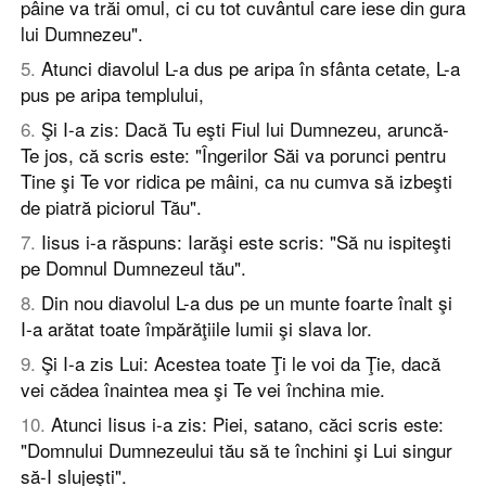
pâine va trăi omul, ci cu tot cuvântul care iese din gura
lui Dumnezeu".
5
.
Atunci diavolul L-a dus pe aripa în sfânta cetate, L-a
pus pe aripa templului,
6
.
Şi I-a zis: Dacă Tu eşti Fiul lui Dumnezeu, aruncă-
Te jos, că scris este: "Îngerilor Săi va porunci pentru
Tine şi Te vor ridica pe mâini, ca nu cumva să izbeşti
de piatră piciorul Tău".
7
.
Iisus i-a răspuns: Iarăşi este scris: "Să nu ispiteşti
pe Domnul Dumnezeul tău".
8
.
Din nou diavolul L-a dus pe un munte foarte înalt şi
I-a arătat toate împărăţiile lumii şi slava lor.
9
.
Şi I-a zis Lui: Acestea toate Ţi le voi da Ţie, dacă
vei cădea înaintea mea şi Te vei închina mie.
10
.
Atunci Iisus i-a zis: Piei, satano, căci scris este:
"Domnului Dumnezeului tău să te închini şi Lui singur
să-I slujeşti".