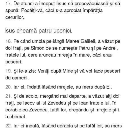
17
.
De atunci a început Iisus să propovăduiască şi să
spună: Pocăiţi-vă, căci s-a apropiat împărăţia
cerurilor.
Isus cheamă patru ucenici.
18
.
Pe când umbla pe lângă Marea Galileii, a văzut pe
doi fraţi, pe Simon ce se numeşte Petru şi pe Andrei,
fratele lui, care aruncau mreaja în mare, căci erau
pescari.
19
.
Şi le-a zis: Veniţi după Mine şi vă voi face pescari
de oameni.
20
.
Iar ei, îndată lăsând mrejele, au mers după El.
21
.
Şi de acolo, mergând mai departe, a văzut alţi doi
fraţi, pe Iacov al lui Zevedeu şi pe Ioan fratele lui, în
corabie cu Zevedeu, tatăl lor, dregându-şi mrejele şi i-
a chemat.
22
.
Iar ei îndată, lăsând corabia şi pe tatăl lor, au mers