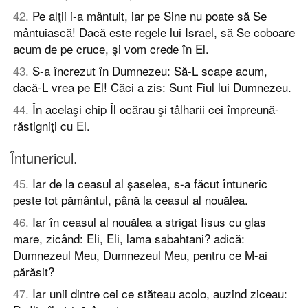
42
.
Pe alţii i-a mântuit, iar pe Sine nu poate să Se
mântuiască! Dacă este regele lui Israel, să Se coboare
acum de pe cruce, şi vom crede în El.
43
.
S-a încrezut în Dumnezeu: Să-L scape acum,
dacă-L vrea pe El! Căci a zis: Sunt Fiul lui Dumnezeu.
44
.
În acelaşi chip Îl ocărau şi tâlharii cei împreună-
răstigniţi cu El.
Întunericul.
45
.
Iar de la ceasul al şaselea, s-a făcut întuneric
peste tot pământul, până la ceasul al nouălea.
46
.
Iar în ceasul al nouălea a strigat Iisus cu glas
mare, zicând: Eli, Eli, lama sabahtani? adică:
Dumnezeul Meu, Dumnezeul Meu, pentru ce M-ai
părăsit?
47
.
Iar unii dintre cei ce stăteau acolo, auzind ziceau: