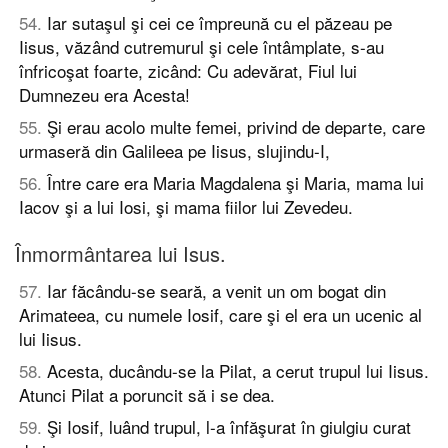
54
.
Iar sutaşul şi cei ce împreună cu el păzeau pe
Iisus, văzând cutremurul şi cele întâmplate, s-au
înfricoşat foarte, zicând: Cu adevărat, Fiul lui
Dumnezeu era Acesta!
55
.
Şi erau acolo multe femei, privind de departe, care
urmaseră din Galileea pe Iisus, slujindu-I,
56
.
Între care era Maria Magdalena şi Maria, mama lui
Iacov şi a lui Iosi, şi mama fiilor lui Zevedeu.
Înmormântarea lui Isus.
57
.
Iar făcându-se seară, a venit un om bogat din
Arimateea, cu numele Iosif, care şi el era un ucenic al
lui Iisus.
58
.
Acesta, ducându-se la Pilat, a cerut trupul lui Iisus.
Atunci Pilat a poruncit să i se dea.
59
.
Şi Iosif, luând trupul, l-a înfăşurat în giulgiu curat