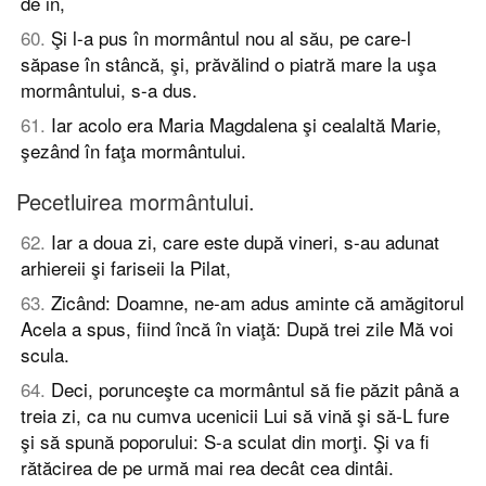
de in,
60
.
Şi l-a pus în mormântul nou al său, pe care-l
săpase în stâncă, şi, prăvălind o piatră mare la uşa
mormântului, s-a dus.
61
.
Iar acolo era Maria Magdalena şi cealaltă Marie,
şezând în faţa mormântului.
Pecetluirea mormântului.
62
.
Iar a doua zi, care este după vineri, s-au adunat
arhiereii şi fariseii la Pilat,
63
.
Zicând: Doamne, ne-am adus aminte că amăgitorul
Acela a spus, fiind încă în viaţă: După trei zile Mă voi
scula.
64
.
Deci, porunceşte ca mormântul să fie păzit până a
treia zi, ca nu cumva ucenicii Lui să vină şi să-L fure
şi să spună poporului: S-a sculat din morţi. Şi va fi
rătăcirea de pe urmă mai rea decât cea dintâi.