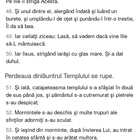
Pe Ilie îl strigă Acesta.
48
.
Şi unul dintre ei, alergând îndată şi luând un
burete, şi umplându-l de oţet şi punându-l într-o trestie,
Îi da să bea.
49
.
Iar ceilalţi ziceau: Lasă, să vedem dacă vine Ilie
să-L mântuiască.
50
.
Iar Iisus, strigând iarăşi cu glas mare, Şi-a dat
duhul.
Perdeaua dinlăuntrul Templului se rupe.
51
.
Şi iată, catapeteasma templului s-a sfâşiat în două
de sus până jos, şi pământul s-a cutremurat şi pietrele
s-au despicat;
52
.
Mormintele s-au deschis şi multe trupuri ale
sfinţilor adormiţi s-au sculat.
53
.
Şi ieşind din morminte, după învierea Lui, au intrat
în cetatea sfântă şi s-au arătat multora.