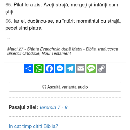
65
.
Pilat le-a zis: Aveţi strajă; mergeţi şi întăriţi cum
ştiţi.
66
.
Iar ei, ducându-se, au întărit mormântul cu strajă,
pecetluind piatra.
--
Matei 27 - Sfânta Evanghelie după Matei - Biblia, traducerea
Bisericii Ortodoxe, Noul Testament
Partajare
WhatsApp
Facebook
Messenger
Telegram
Email
Message
Copy
Link
Ascultă varianta audio
Pasajul zilei:
Ieremia 7 - 9
In cat timp cititi Biblia?