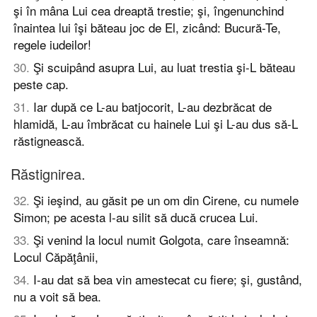
şi în mâna Lui cea dreaptă trestie; şi, îngenunchind
înaintea lui îşi băteau joc de El, zicând: Bucură-Te,
regele iudeilor!
30
.
Şi scuipând asupra Lui, au luat trestia şi-L băteau
peste cap.
31
.
Iar după ce L-au batjocorit, L-au dezbrăcat de
hlamidă, L-au îmbrăcat cu hainele Lui şi L-au dus să-L
răstignească.
Răstignirea.
32
.
Şi ieşind, au găsit pe un om din Cirene, cu numele
Simon; pe acesta l-au silit să ducă crucea Lui.
33
.
Şi venind la locul numit Golgota, care înseamnă:
Locul Căpăţânii,
34
.
I-au dat să bea vin amestecat cu fiere; şi, gustând,
nu a voit să bea.