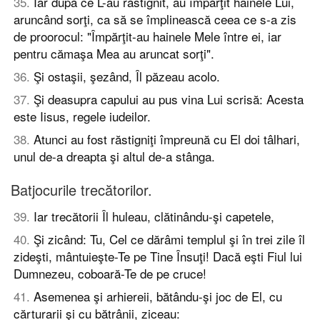
35
.
Iar după ce L-au răstignit, au împărţit hainele Lui,
aruncând sorţi, ca să se împlinească ceea ce s-a zis
de proorocul: "Împărţit-au hainele Mele între ei, iar
pentru cămaşa Mea au aruncat sorţi".
36
.
Şi ostaşii, şezând, Îl păzeau acolo.
37
.
Şi deasupra capului au pus vina Lui scrisă: Acesta
este Iisus, regele iudeilor.
38
.
Atunci au fost răstigniţi împreună cu El doi tâlhari,
unul de-a dreapta şi altul de-a stânga.
Batjocurile trecătorilor.
39
.
Iar trecătorii Îl huleau, clătinându-şi capetele,
40
.
Şi zicând: Tu, Cel ce dărâmi templul şi în trei zile îl
zideşti, mântuieşte-Te pe Tine Însuţi! Dacă eşti Fiul lui
Dumnezeu, coboară-Te de pe cruce!
41
.
Asemenea şi arhiereii, bătându-şi joc de El, cu
cărturarii şi cu bătrânii, ziceau: