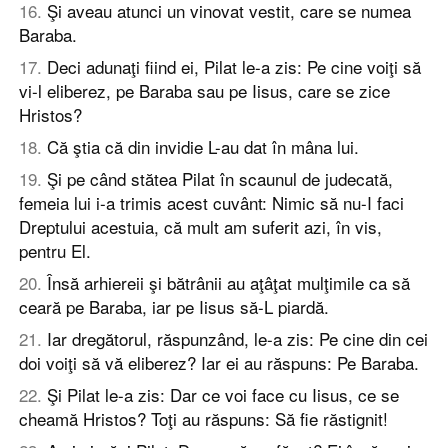
16
.
Şi aveau atunci un vinovat vestit, care se numea
Baraba.
17
.
Deci adunaţi fiind ei, Pilat le-a zis: Pe cine voiţi să
vi-l eliberez, pe Baraba sau pe Iisus, care se zice
Hristos?
18
.
Că ştia că din invidie L-au dat în mâna lui.
19
.
Şi pe când stătea Pilat în scaunul de judecată,
femeia lui i-a trimis acest cuvânt: Nimic să nu-I faci
Dreptului acestuia, că mult am suferit azi, în vis,
pentru El.
20
.
Însă arhiereii şi bătrânii au aţâţat mulţimile ca să
ceară pe Baraba, iar pe Iisus să-L piardă.
21
.
Iar dregătorul, răspunzând, le-a zis: Pe cine din cei
doi voiţi să vă eliberez? Iar ei au răspuns: Pe Baraba.
22
.
Şi Pilat le-a zis: Dar ce voi face cu Iisus, ce se
cheamă Hristos? Toţi au răspuns: Să fie răstignit!