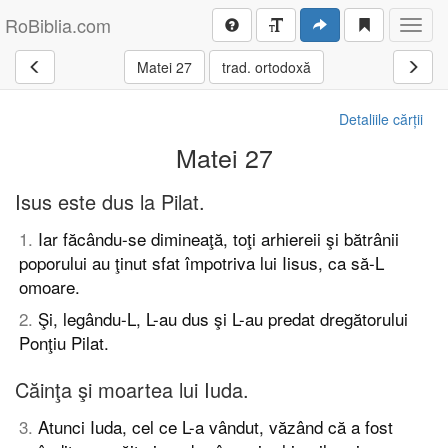
RoBiblia.com
Toggl
navig
Matei 27
trad. ortodoxă
Detaliile cărții
Matei 27
Isus este dus la Pilat.
1
.
Iar făcându-se dimineaţă, toţi arhiereii şi bătrânii
poporului au ţinut sfat împotriva lui Iisus, ca să-L
omoare.
2
.
Şi, legându-L, L-au dus şi L-au predat dregătorului
Ponţiu Pilat.
Căinţa şi moartea lui Iuda.
3
.
Atunci Iuda, cel ce L-a vândut, văzând că a fost