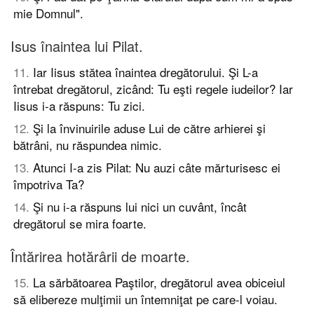
mie Domnul".
Isus înaintea lui Pilat.
11
.
Iar Iisus stătea înaintea dregătorului. Şi L-a
întrebat dregătorul, zicând: Tu eşti regele iudeilor? Iar
Iisus i-a răspuns: Tu zici.
12
.
Şi la învinuirile aduse Lui de către arhierei şi
bătrâni, nu răspundea nimic.
13
.
Atunci I-a zis Pilat: Nu auzi câte mărturisesc ei
împotriva Ta?
14
.
Şi nu i-a răspuns lui nici un cuvânt, încât
dregătorul se mira foarte.
Întărirea hotărârii de moarte.
15
.
La sărbătoarea Paştilor, dregătorul avea obiceiul
să elibereze mulţimii un întemniţat pe care-l voiau.