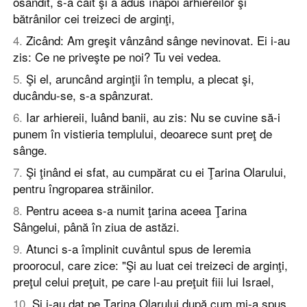
osândit, s-a căit şi a adus înapoi arhiereilor şi
bătrânilor cei treizeci de arginţi,
4
.
Zicând: Am greşit vânzând sânge nevinovat. Ei i-au
zis: Ce ne priveşte pe noi? Tu vei vedea.
5
.
Şi el, aruncând arginţii în templu, a plecat şi,
ducându-se, s-a spânzurat.
6
.
Iar arhiereii, luând banii, au zis: Nu se cuvine să-i
punem în vistieria templului, deoarece sunt preţ de
sânge.
7
.
Şi ţinând ei sfat, au cumpărat cu ei Ţarina Olarului,
pentru îngroparea străinilor.
8
.
Pentru aceea s-a numit ţarina aceea Ţarina
Sângelui, până în ziua de astăzi.
9
.
Atunci s-a împlinit cuvântul spus de Ieremia
proorocul, care zice: "Şi au luat cei treizeci de arginţi,
preţul celui preţuit, pe care l-au preţuit fiii lui Israel,
10
.
Şi i-au dat pe Ţarina Olarului după cum mi-a spus