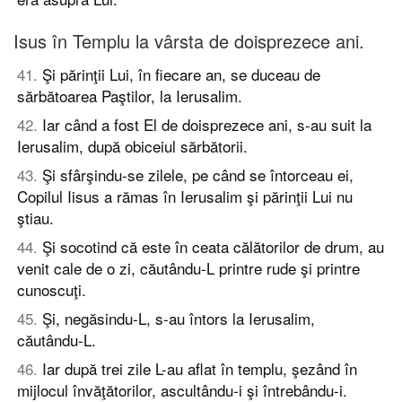
Isus în Templu la vârsta de doisprezece ani.
41
.
Şi părinţii Lui, în fiecare an, se duceau de
sărbătoarea Paştilor, la Ierusalim.
42
.
Iar când a fost El de doisprezece ani, s-au suit la
Ierusalim, după obiceiul sărbătorii.
43
.
Şi sfârşindu-se zilele, pe când se întorceau ei,
Copilul Iisus a rămas în Ierusalim şi părinţii Lui nu
ştiau.
44
.
Şi socotind că este în ceata călătorilor de drum, au
venit cale de o zi, căutându-L printre rude şi printre
cunoscuţi.
45
.
Şi, negăsindu-L, s-au întors la Ierusalim,
căutându-L.
46
.
Iar după trei zile L-au aflat în templu, şezând în
mijlocul învăţătorilor, ascultându-i şi întrebându-i.