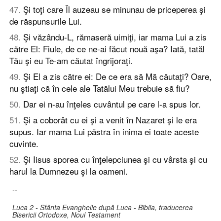
47
.
Şi toţi care Îl auzeau se minunau de priceperea şi
de răspunsurile Lui.
48
.
Şi văzându-L, rămaseră uimiţi, iar mama Lui a zis
către El: Fiule, de ce ne-ai făcut nouă aşa? Iată, tatăl
Tău şi eu Te-am căutat îngrijoraţi.
49
.
Şi El a zis către ei: De ce era să Mă căutaţi? Oare,
nu ştiaţi că în cele ale Tatălui Meu trebuie să fiu?
50
.
Dar ei n-au înţeles cuvântul pe care l-a spus lor.
51
.
Şi a coborât cu ei şi a venit în Nazaret şi le era
supus. Iar mama Lui păstra în inima ei toate aceste
cuvinte.
52
.
Şi Iisus sporea cu înţelepciunea şi cu vârsta şi cu
harul la Dumnezeu şi la oameni.
--
Luca 2 - Sfânta Evanghelie după Luca - Biblia, traducerea
Bisericii Ortodoxe, Noul Testament