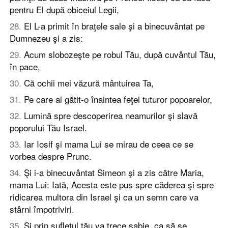
pentru El după obiceiul Legii,
28
.
El L-a primit în braţele sale şi a binecuvântat pe
Dumnezeu şi a zis:
29
.
Acum slobozeşte pe robul Tău, după cuvântul Tău,
în pace,
30
.
Că ochii mei văzură mântuirea Ta,
31
.
Pe care ai gătit-o înaintea feţei tuturor popoarelor,
32
.
Lumină spre descoperirea neamurilor şi slavă
poporului Tău Israel.
33
.
Iar Iosif şi mama Lui se mirau de ceea ce se
vorbea despre Prunc.
34
.
Şi i-a binecuvântat Simeon şi a zis către Maria,
mama Lui: Iată, Acesta este pus spre căderea şi spre
ridicarea multora din Israel şi ca un semn care va
stârni împotriviri.
35
.
Şi prin sufletul tău va trece sabie, ca să se