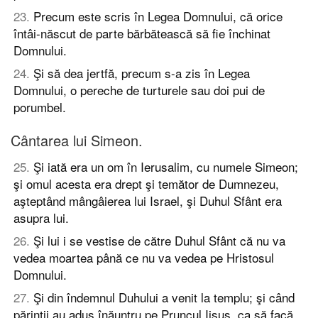
23
.
Precum este scris în Legea Domnului, că orice
întâi-născut de parte bărbătească să fie închinat
Domnului.
24
.
Şi să dea jertfă, precum s-a zis în Legea
Domnului, o pereche de turturele sau doi pui de
porumbel.
Cântarea lui Simeon.
25
.
Şi iată era un om în Ierusalim, cu numele Simeon;
şi omul acesta era drept şi temător de Dumnezeu,
aşteptând mângâierea lui Israel, şi Duhul Sfânt era
asupra lui.
26
.
Şi lui i se vestise de către Duhul Sfânt că nu va
vedea moartea până ce nu va vedea pe Hristosul
Domnului.
27
.
Şi din îndemnul Duhului a venit la templu; şi când
părinţii au adus înăuntru pe Pruncul Iisus, ca să facă