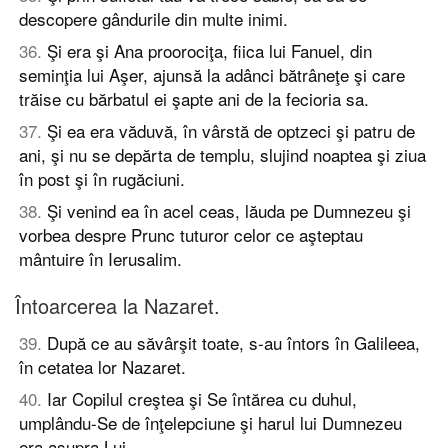
descopere gândurile din multe inimi.
36
.
Şi era şi Ana proorociţa, fiica lui Fanuel, din
seminţia lui Aşer, ajunsă la adânci bătrâneţe şi care
trăise cu bărbatul ei şapte ani de la fecioria sa.
37
.
Şi ea era văduvă, în vârstă de optzeci şi patru de
ani, şi nu se depărta de templu, slujind noaptea şi ziua
în post şi în rugăciuni.
38
.
Şi venind ea în acel ceas, lăuda pe Dumnezeu şi
vorbea despre Prunc tuturor celor ce aşteptau
mântuire în Ierusalim.
Întoarcerea la Nazaret.
39
.
După ce au săvârşit toate, s-au întors în Galileea,
în cetatea lor Nazaret.
40
.
Iar Copilul creştea şi Se întărea cu duhul,
umplându-Se de înţelepciune şi harul lui Dumnezeu
era asupra Lui.