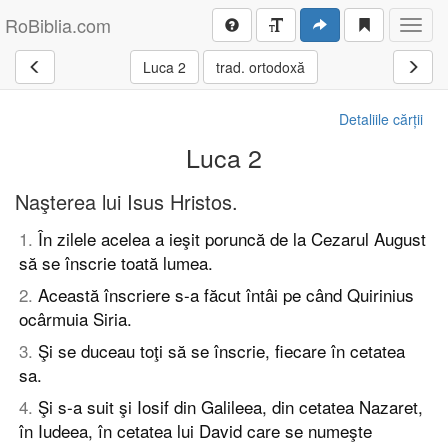
RoBiblia.com
Toggl
navig
Luca 2
trad. ortodoxă
Detaliile cărții
Luca 2
Naşterea lui Isus Hristos.
1
.
În zilele acelea a ieşit poruncă de la Cezarul August
să se înscrie toată lumea.
2
.
Această înscriere s-a făcut întâi pe când Quirinius
ocârmuia Siria.
3
.
Şi se duceau toţi să se înscrie, fiecare în cetatea
sa.
4
.
Şi s-a suit şi Iosif din Galileea, din cetatea Nazaret,
în Iudeea, în cetatea lui David care se numeşte