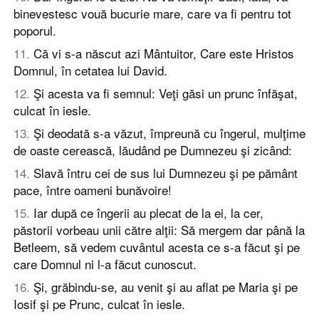
binevestesc vouă bucurie mare, care va fi pentru tot
poporul.
11
.
Că vi s-a născut azi Mântuitor, Care este Hristos
Domnul, în cetatea lui David.
12
.
Şi acesta va fi semnul: Veţi găsi un prunc înfăşat,
culcat în iesle.
13
.
Şi deodată s-a văzut, împreună cu îngerul, mulţime
de oaste cerească, lăudând pe Dumnezeu şi zicând:
14
.
Slavă întru cei de sus lui Dumnezeu şi pe pământ
pace, între oameni bunăvoire!
15
.
Iar după ce îngerii au plecat de la ei, la cer,
păstorii vorbeau unii către alţii: Să mergem dar până la
Betleem, să vedem cuvântul acesta ce s-a făcut şi pe
care Domnul ni l-a făcut cunoscut.
16
.
Şi, grăbindu-se, au venit şi au aflat pe Maria şi pe
Iosif şi pe Prunc, culcat în iesle.