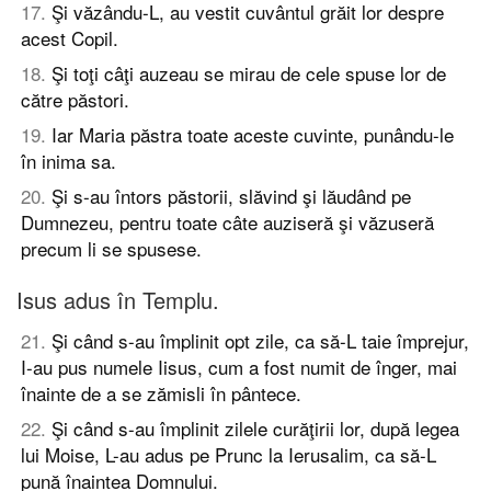
17
.
Şi văzându-L, au vestit cuvântul grăit lor despre
acest Copil.
18
.
Şi toţi câţi auzeau se mirau de cele spuse lor de
către păstori.
19
.
Iar Maria păstra toate aceste cuvinte, punându-le
în inima sa.
20
.
Şi s-au întors păstorii, slăvind şi lăudând pe
Dumnezeu, pentru toate câte auziseră şi văzuseră
precum li se spusese.
Isus adus în Templu.
21
.
Şi când s-au împlinit opt zile, ca să-L taie împrejur,
I-au pus numele Iisus, cum a fost numit de înger, mai
înainte de a se zămisli în pântece.
22
.
Şi când s-au împlinit zilele curăţirii lor, după legea
lui Moise, L-au adus pe Prunc la Ierusalim, ca să-L
pună înaintea Domnului.