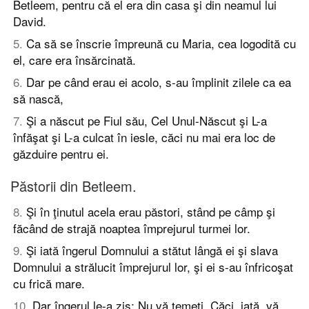
Betleem, pentru că el era din casa şi din neamul lui
David.
5
.
Ca să se înscrie împreună cu Maria, cea logodită cu
el, care era însărcinată.
6
.
Dar pe când erau ei acolo, s-au împlinit zilele ca ea
să nască,
7
.
Şi a născut pe Fiul său, Cel Unul-Născut şi L-a
înfăşat şi L-a culcat în iesle, căci nu mai era loc de
găzduire pentru ei.
Păstorii din Betleem.
8
.
Şi în ţinutul acela erau păstori, stând pe câmp şi
făcând de strajă noaptea împrejurul turmei lor.
9
.
Şi iată îngerul Domnului a stătut lângă ei şi slava
Domnului a strălucit împrejurul lor, şi ei s-au înfricoşat
cu frică mare.
10
.
Dar îngerul le-a zis: Nu vă temeţi. Căci, iată, vă