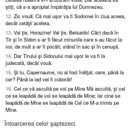
ştiţi, că s-a apropiat împărăţia lui Dumnezeu.
12
.
Zic vouă: Că mai uşor va fi Sodomei în ziua aceea,
decât cetăţii aceleia.
13
.
Vai ţie, Horazine! Vai ţie, Betsaido! Căci dacă în
Tir şi în Sidon s-ar fi făcut minunile care s-au făcut la
voi, de mult s-ar fi pocăit, stând în sac şi în cenuşă.
14
.
Dar Tirului şi Sidonului mai uşor le va fi la
judecată, decât vouă.
15
.
Şi tu, Capernaume, nu ai fost înălţat, oare, până la
cer? Până la iad vei fi coborât!
16
.
Cel ce vă ascultă pe voi pe Mine Mă ascultă, şi cel
ce se leapădă de voi se leapădă de Mine; iar cine se
leapădă de Mine se leapădă de Cel ce M-a trimis pe
Mine.
Întoarcerea celor şaptezeci.