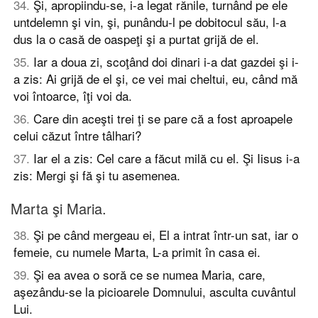
34
.
Şi, apropiindu-se, i-a legat rănile, turnând pe ele
untdelemn şi vin, şi, punându-l pe dobitocul său, l-a
dus la o casă de oaspeţi şi a purtat grijă de el.
35
.
Iar a doua zi, scoţând doi dinari i-a dat gazdei şi i-
a zis: Ai grijă de el şi, ce vei mai cheltui, eu, când mă
voi întoarce, îţi voi da.
36
.
Care din aceşti trei ţi se pare că a fost aproapele
celui căzut între tâlhari?
37
.
Iar el a zis: Cel care a făcut milă cu el. Şi Iisus i-a
zis: Mergi şi fă şi tu asemenea.
Marta şi Maria.
38
.
Şi pe când mergeau ei, El a intrat într-un sat, iar o
femeie, cu numele Marta, L-a primit în casa ei.
39
.
Şi ea avea o soră ce se numea Maria, care,
aşezându-se la picioarele Domnului, asculta cuvântul
Lui.