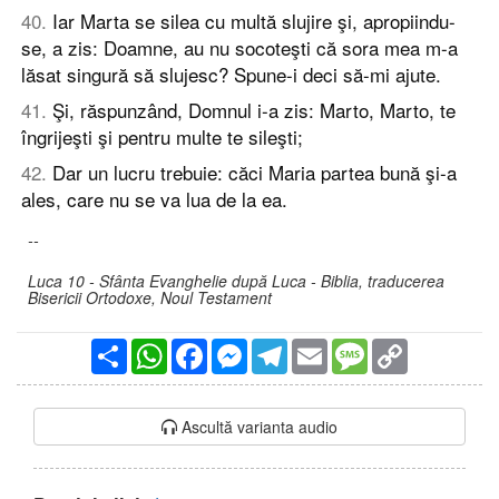
40
.
Iar Marta se silea cu multă slujire şi, apropiindu-
se, a zis: Doamne, au nu socoteşti că sora mea m-a
lăsat singură să slujesc? Spune-i deci să-mi ajute.
41
.
Şi, răspunzând, Domnul i-a zis: Marto, Marto, te
îngrijeşti şi pentru multe te sileşti;
42
.
Dar un lucru trebuie: căci Maria partea bună şi-a
ales, care nu se va lua de la ea.
--
Luca 10 - Sfânta Evanghelie după Luca - Biblia, traducerea
Bisericii Ortodoxe, Noul Testament
Partajare
WhatsApp
Facebook
Messenger
Telegram
Email
Message
Copy
Link
Ascultă varianta audio