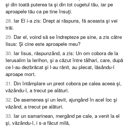
şi din toată puterea ta şi din tot cugetul tău, iar pe
aproapele tău ca pe tine însuţi.
28
.
Iar El i-a zis: Drept ai răspuns, fă aceasta şi vei
trăi.
29
.
Dar el, voind să se îndrepteze pe sine, a zis către
Iisus: Şi cine este aproapele meu?
30
.
Iar Iisus, răspunzând, a zis: Un om cobora de la
Ierusalim la Ierihon, şi a căzut între tâlhari, care, după
ce l-au dezbrăcat şi l-au rănit, au plecat, lăsându-l
aproape mort.
31
.
Din întâmplare un preot cobora pe calea aceea şi,
văzându-l, a trecut pe alături.
32
.
De asemenea şi un levit, ajungând în acel loc şi
văzând, a trecut pe alături.
33
.
Iar un samarinean, mergând pe cale, a venit la el
şi, văzându-l, i s-a făcut milă,