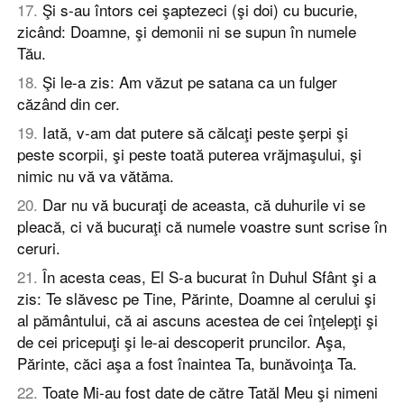
17
.
Şi s-au întors cei şaptezeci (şi doi) cu bucurie,
zicând: Doamne, şi demonii ni se supun în numele
Tău.
18
.
Şi le-a zis: Am văzut pe satana ca un fulger
căzând din cer.
19
.
Iată, v-am dat putere să călcaţi peste şerpi şi
peste scorpii, şi peste toată puterea vrăjmaşului, şi
nimic nu vă va vătăma.
20
.
Dar nu vă bucuraţi de aceasta, că duhurile vi se
pleacă, ci vă bucuraţi că numele voastre sunt scrise în
ceruri.
21
.
În acesta ceas, El S-a bucurat în Duhul Sfânt şi a
zis: Te slăvesc pe Tine, Părinte, Doamne al cerului şi
al pământului, că ai ascuns acestea de cei înţelepţi şi
de cei pricepuţi şi le-ai descoperit pruncilor. Aşa,
Părinte, căci aşa a fost înaintea Ta, bunăvoinţa Ta.
22
.
Toate Mi-au fost date de către Tatăl Meu şi nimeni