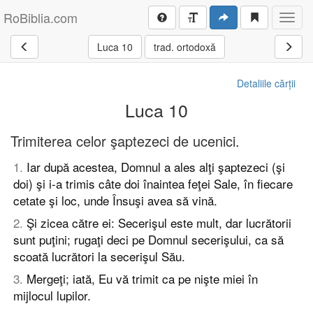
RoBiblia.com
Toggl
navig
Luca 10
trad. ortodoxă
Detaliile cărții
Luca 10
Trimiterea celor şaptezeci de ucenici.
1
.
Iar după acestea, Domnul a ales alţi şaptezeci (şi
doi) şi i-a trimis câte doi înaintea feţei Sale, în fiecare
cetate şi loc, unde Însuşi avea să vină.
2
.
Şi zicea către ei: Secerişul este mult, dar lucrătorii
sunt puţini; rugaţi deci pe Domnul secerişului, ca să
scoată lucrători la secerişul Său.
3
.
Mergeţi; iată, Eu vă trimit ca pe nişte miei în
mijlocul lupilor.