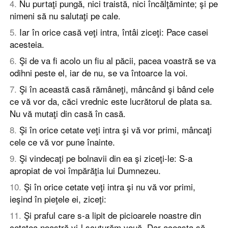
4
.
Nu purtaţi pungă, nici traistă, nici încălţăminte; şi pe
nimeni să nu salutaţi pe cale.
5
.
Iar în orice casă veţi intra, întâi ziceţi: Pace casei
acesteia.
6
.
Şi de va fi acolo un fiu al păcii, pacea voastră se va
odihni peste el, iar de nu, se va întoarce la voi.
7
.
Şi în această casă rămâneţi, mâncând şi bând cele
ce vă vor da, căci vrednic este lucrătorul de plata sa.
Nu vă mutaţi din casă în casă.
8
.
Şi în orice cetate veţi intra şi vă vor primi, mâncaţi
cele ce vă vor pune înainte.
9
.
Şi vindecaţi pe bolnavii din ea şi ziceţi-le: S-a
apropiat de voi împărăţia lui Dumnezeu.
10
.
Şi în orice cetate veţi intra şi nu vă vor primi,
ieşind în pieţele ei, ziceţi:
11
.
Şi praful care s-a lipit de picioarele noastre din
cetatea noastră vi-l scuturăm vouă. Dar aceasta să