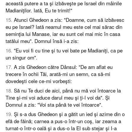
această putere a ta şi izbăveşte pe Israel din mâinile
Madianiţilor. Iată, Eu te trimit!"
15
.
Atunci Ghedeon a zis: "Doamne, cum să izbăvesc
eu pe Israel? Iată neamul meu este cel mai sărac din
seminţia lui Manase, iar eu sunt cel mai mic în casa
tatălui meu". Domnul însă i-a zis:
16
.
"Eu voi fi cu tine şi tu vei bate pe Madianiţi, ca pe
un singur om".
17
.
A zis Ghedeon către Dânsul: "De am aflat eu
trecere în ochii Tăi, arată-mi un semn, ca să-mi
dovedeşti cele ce-mi vorbeşti:
18
.
Să nu Te duci de aici, până nu mă voi întoarce la
Tine şi-mi voi aduce darul meu şi ţi-l voi da". Şi
Domnul a zis: "Voi sta până te vei întoarce".
19
.
Şi s-a dus Ghedeon şi a gătit un ied şi azime din o
efă de făină; carnea a pus-o într-un coş, iar zeama a
turnat-o într-o oală şi a dus-o la El sub stejar şi I-a