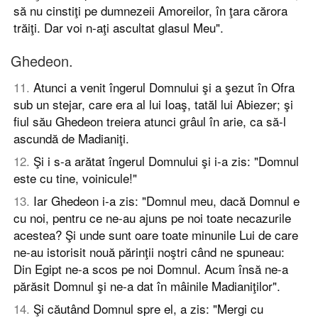
să nu cinstiţi pe dumnezeii Amoreilor, în ţara cărora
trăiţi. Dar voi n-aţi ascultat glasul Meu".
Ghedeon.
11
.
Atunci a venit îngerul Domnului şi a şezut în Ofra
sub un stejar, care era al lui Ioaş, tatăl lui Abiezer; şi
fiul său Ghedeon treiera atunci grâul în arie, ca să-l
ascundă de Madianiţi.
12
.
Şi i s-a arătat îngerul Domnului şi i-a zis: "Domnul
este cu tine, voinicule!"
13
.
Iar Ghedeon i-a zis: "Domnul meu, dacă Domnul e
cu noi, pentru ce ne-au ajuns pe noi toate necazurile
acestea? Şi unde sunt oare toate minunile Lui de care
ne-au istorisit nouă părinţii noştri când ne spuneau:
Din Egipt ne-a scos pe noi Domnul. Acum însă ne-a
părăsit Domnul şi ne-a dat în mâinile Madianiţilor".
14
.
Şi căutând Domnul spre el, a zis: "Mergi cu