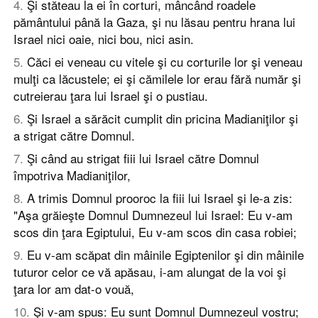
4
.
Şi stăteau la ei în corturi, mâncând roadele
pământului până la Gaza, şi nu lăsau pentru hrana lui
Israel nici oaie, nici bou, nici asin.
5
.
Căci ei veneau cu vitele şi cu corturile lor şi veneau
mulţi ca lăcustele; ei şi cămilele lor erau fără număr şi
cutreierau ţara lui Israel şi o pustiau.
6
.
Şi Israel a sărăcit cumplit din pricina Madianiţilor şi
a strigat către Domnul.
7
.
Şi când au strigat fiii lui Israel către Domnul
împotriva Madianiţilor,
8
.
A trimis Domnul prooroc la fiii lui Israel şi le-a zis:
"Aşa grăieşte Domnul Dumnezeul lui Israel: Eu v-am
scos din ţara Egiptului, Eu v-am scos din casa robiei;
9
.
Eu v-am scăpat din mâinile Egiptenilor şi din mâinile
tuturor celor ce vă apăsau, i-am alungat de la voi şi
ţara lor am dat-o vouă,
10
.
Şi v-am spus: Eu sunt Domnul Dumnezeul vostru;