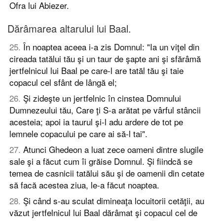
Ofra lui Abiezer.
Dărâmarea altarului lui Baal.
25
.
În noaptea aceea i-a zis Domnul: "Ia un viţel din
cireada tatălui tău şi un taur de şapte ani şi sfărâmă
jertfelnicul lui Baal pe care-l are tatăl tău şi taie
copacul cel sfânt de lângă el;
26
.
Şi zideşte un jertfelnic în cinstea Domnului
Dumnezeului tău, Care ţi S-a arătat pe vârful stâncii
acesteia; apoi ia taurul şi-l adu ardere de tot pe
lemnele copacului pe care ai să-l tai".
27
.
Atunci Ghedeon a luat zece oameni dintre slugile
sale şi a făcut cum îi grăise Domnul. Şi fiindcă se
temea de casnicii tatălui său şi de oamenii din cetate
să facă acestea ziua, le-a făcut noaptea.
28
.
Şi când s-au sculat dimineaţa locuitorii cetăţii, au
văzut jertfelnicul lui Baal dărâmat şi copacul cel de