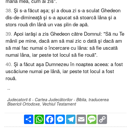
mâna mea, cum ai zis".
38
.
Şi s-a făcut aşa; şi a doua zi s-a sculat Ghedeon
dis-de-dimineaţă şi s-a apucat să stoarcă lâna şi a
stors rouă din lână un vas plin de apă.
39
.
Apoi iarăşi a zis Ghedeon către Domnul: "Să nu Te
mânii pe mine, dacă am să mai zic o dată şi dacă am
să mai fac numai o încercare cu lâna: să fie uscată
numai lâna, iar peste tot locul să fie rouă".
40
.
Şi a făcut aşa Dumnezeu în noaptea aceea: a fost
uscăciune numai pe lână, iar peste tot locul a fost
rouă.
--
Judecatorii 6 - Cartea Judecătorilor - Biblia, traducerea
Bisericii Ortodoxe, Vechiul Testament
Partajare
WhatsApp
Facebook
Messenger
Telegram
Email
Message
Copy
Link