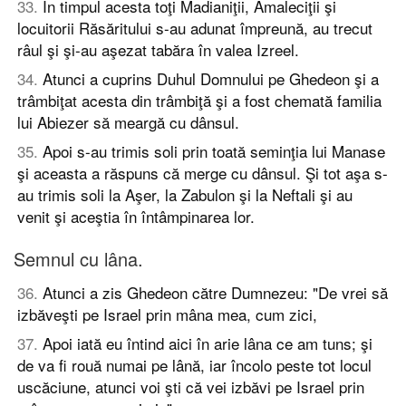
33
.
În timpul acesta toţi Madianiţii, Amaleciţii şi
locuitorii Răsăritului s-au adunat împreună, au trecut
râul şi şi-au aşezat tabăra în valea Izreel.
34
.
Atunci a cuprins Duhul Domnului pe Ghedeon şi a
trâmbiţat acesta din trâmbiţă şi a fost chemată familia
lui Abiezer să meargă cu dânsul.
35
.
Apoi s-au trimis soli prin toată seminţia lui Manase
şi aceasta a răspuns că merge cu dânsul. Şi tot aşa s-
au trimis soli la Aşer, la Zabulon şi la Neftali şi au
venit şi aceştia în întâmpinarea lor.
Semnul cu lâna.
36
.
Atunci a zis Ghedeon către Dumnezeu: "De vrei să
izbăveşti pe Israel prin mâna mea, cum zici,
37
.
Apoi iată eu întind aici în arie lâna ce am tuns; şi
de va fi rouă numai pe lână, iar încolo peste tot locul
uscăciune, atunci voi şti că vei izbăvi pe Israel prin