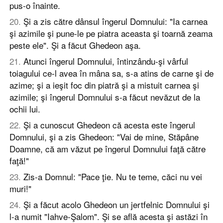
pus-o înainte.
20
.
Şi a zis către dânsul îngerul Domnului: "Ia carnea
şi azimile şi pune-le pe piatra aceasta şi toarnă zeama
peste ele". Şi a făcut Ghedeon aşa.
21
.
Atunci îngerul Domnului, întinzându-şi vârful
toiagului ce-l avea în mâna sa, s-a atins de carne şi de
azime; şi a ieşit foc din piatră şi a mistuit carnea şi
azimile; şi îngerul Domnului s-a făcut nevăzut de la
ochii lui.
22
.
Şi a cunoscut Ghedeon că acesta este îngerul
Domnului, şi a zis Ghedeon: "Vai de mine, Stăpâne
Doamne, că am văzut pe îngerul Domnului faţă către
faţă!"
23
.
Zis-a Domnul: "Pace ţie. Nu te teme, căci nu vei
muri!"
24
.
Şi a făcut acolo Ghedeon un jertfelnic Domnului şi
l-a numit "Iahve-Şalom". Şi se află acesta şi astăzi în