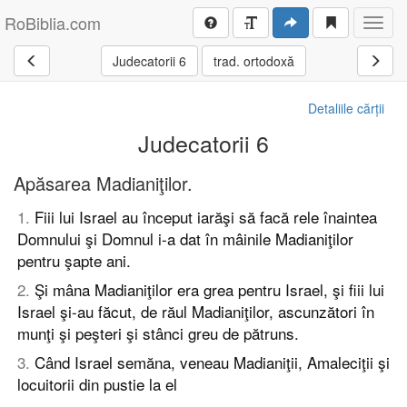
RoBiblia.com
Toggl
navig
Judecatorii 6
trad. ortodoxă
Detaliile cărții
Judecatorii 6
Apăsarea Madianiţilor.
1
.
Fiii lui Israel au început iarăşi să facă rele înaintea
Domnului şi Domnul i-a dat în mâinile Madianiţilor
pentru şapte ani.
2
.
Şi mâna Madianiţilor era grea pentru Israel, şi fiii lui
Israel şi-au făcut, de răul Madianiţilor, ascunzători în
munţi şi peşteri şi stânci greu de pătruns.
3
.
Când Israel semăna, veneau Madianiţii, Amaleciţii şi
locuitorii din pustie la el