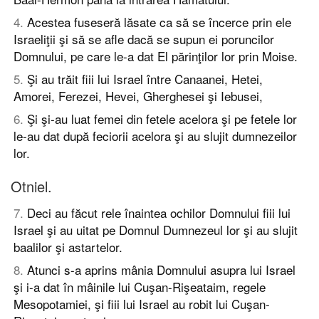
4
.
Acestea fuseseră lăsate ca să se încerce prin ele
Israeliţii şi să se afle dacă se supun ei poruncilor
Domnului, pe care le-a dat El părinţilor lor prin Moise.
5
.
Şi au trăit fiii lui Israel între Canaanei, Hetei,
Amorei, Ferezei, Hevei, Gherghesei şi Iebusei,
6
.
Şi şi-au luat femei din fetele acelora şi pe fetele lor
le-au dat după feciorii acelora şi au slujit dumnezeilor
lor.
Otniel.
7
.
Deci au făcut rele înaintea ochilor Domnului fiii lui
Israel şi au uitat pe Domnul Dumnezeul lor şi au slujit
baalilor şi astartelor.
8
.
Atunci s-a aprins mânia Domnului asupra lui Israel
şi i-a dat în mâinile lui Cuşan-Rişeataim, regele
Mesopotamiei, şi fiii lui Israel au robit lui Cuşan-