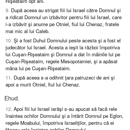
Rişeataim opt ani.
9
.
După aceea au strigat fiii lui Israel către Domnul şi
a ridicat Domnul un izbăvitor pentru fiii lui Israel, care
i-a izbăvit şi anume pe Otniel, fiul lui Chenaz, fratele
mai mic al lui Caleb.
10
.
Şi a fost Duhul Domnului peste acesta şi a fost el
judecător lui Israel. Acesta a ieşit la război împotriva
lui Cuşan-Rişeataim şi Domnul a dat în mâinile lui pe
Cuşan-Rişeataim, regele Mesopotamiei, şi a apăsat
mâna lui pe Cuşan-Rişeataim.
11
.
După aceea s-a odihnit ţara patruzeci de ani şi
apoi a murit Otniel, fiul lui Chenaz.
Ehud.
12
.
Apoi fiii lui Israel iarăşi s-au apucat să facă rele
înaintea ochilor Domnului şi a întărit Domnul pe Eglon,
regele Moabului, împotriva Israeliţilor, pentru că ei
făceau rele înaintea ochilor Domnului.