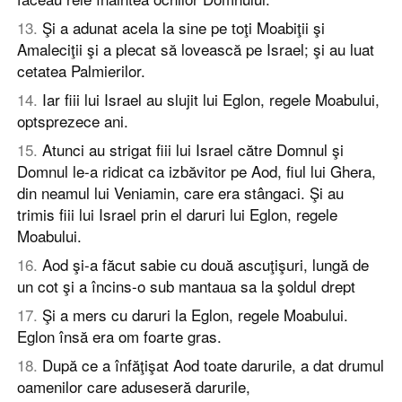
13
.
Şi a adunat acela la sine pe toţi Moabiţii şi
Amaleciţii şi a plecat să lovească pe Israel; şi au luat
cetatea Palmierilor.
14
.
Iar fiii lui Israel au slujit lui Eglon, regele Moabului,
optsprezece ani.
15
.
Atunci au strigat fiii lui Israel către Domnul şi
Domnul le-a ridicat ca izbăvitor pe Aod, fiul lui Ghera,
din neamul lui Veniamin, care era stângaci. Şi au
trimis fiii lui Israel prin el daruri lui Eglon, regele
Moabului.
16
.
Aod şi-a făcut sabie cu două ascuţişuri, lungă de
un cot şi a încins-o sub mantaua sa la şoldul drept
17
.
Şi a mers cu daruri la Eglon, regele Moabului.
Eglon însă era om foarte gras.
18
.
După ce a înfăţişat Aod toate darurile, a dat drumul
oamenilor care aduseseră darurile,