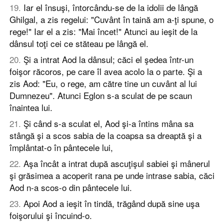
19
.
Iar el însuşi, întorcându-se de la idolii de lângă
Ghilgal, a zis regelui: "Cuvânt în taină am a-ţi spune, o
rege!" Iar el a zis: "Mai încet!" Atunci au ieşit de la
dânsul toţi cei ce stăteau pe lângă el.
20
.
Şi a intrat Aod la dânsul; căci el şedea într-un
foişor răcoros, pe care îl avea acolo la o parte. Şi a
zis Aod: "Eu, o rege, am către tine un cuvânt al lui
Dumnezeu". Atunci Eglon s-a sculat de pe scaun
înaintea lui.
21
.
Şi când s-a sculat el, Aod şi-a întins mâna sa
stângă şi a scos sabia de la coapsa sa dreaptă şi a
împlântat-o în pântecele lui,
22
.
Aşa încât a intrat după ascuţişul sabiei şi mânerul
şi grăsimea a acoperit rana pe unde intrase sabia, căci
Aod n-a scos-o din pântecele lui.
23
.
Apoi Aod a ieşit în tindă, trăgând după sine uşa
foişorului şi încuind-o.