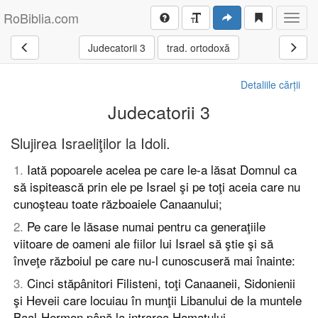
RoBiblia.com
Toggl
navig
Judecatorii 3
trad. ortodoxă
Detaliile cărții
Judecatorii 3
Slujirea Israeliţilor la Idoli.
1
.
Iată popoarele acelea pe care le-a lăsat Domnul ca
să ispitească prin ele pe Israel şi pe toţi aceia care nu
cunoşteau toate războaiele Canaanului;
2
.
Pe care le lăsase numai pentru ca generaţiile
viitoare de oameni ale fiilor lui Israel să ştie şi să
înveţe războiul pe care nu-l cunoscuseră mai înainte:
3
.
Cinci stăpânitori Filisteni, toţi Canaaneii, Sidonienii
şi Heveii care locuiau în munţii Libanului de la muntele
Baal-Hermon până la intrarea Hamatului.