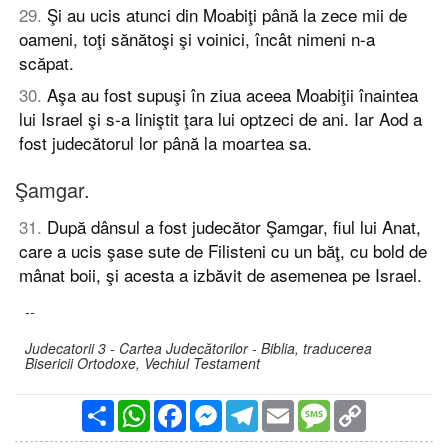
29
.
Şi au ucis atunci din Moabiţi până la zece mii de
oameni, toţi sănătoşi şi voinici, încât nimeni n-a
scăpat.
30
.
Aşa au fost supuşi în ziua aceea Moabiţii înaintea
lui Israel şi s-a liniştit ţara lui optzeci de ani. Iar Aod a
fost judecătorul lor până la moartea sa.
Şamgar.
31
.
După dânsul a fost judecător Şamgar, fiul lui Anat,
care a ucis şase sute de Filisteni cu un băţ, cu bold de
mânat boii, şi acesta a izbăvit de asemenea pe Israel.
--
Judecatorii 3 - Cartea Judecătorilor - Biblia, traducerea
Bisericii Ortodoxe, Vechiul Testament
Partajare
WhatsApp
Facebook
Messenger
Telegram
Email
Message
Copy
Link