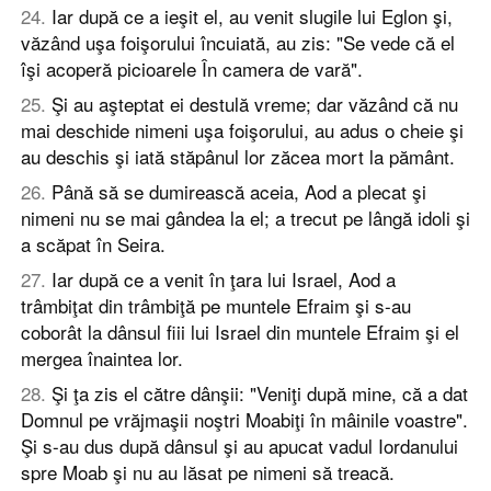
24
.
Iar după ce a ieşit el, au venit slugile lui Eglon şi,
văzând uşa foişorului încuiată, au zis: "Se vede că el
îşi acoperă picioarele În camera de vară".
25
.
Şi au aşteptat ei destulă vreme; dar văzând că nu
mai deschide nimeni uşa foişorului, au adus o cheie şi
au deschis şi iată stăpânul lor zăcea mort la pământ.
26
.
Până să se dumirească aceia, Aod a plecat şi
nimeni nu se mai gândea la el; a trecut pe lângă idoli şi
a scăpat în Seira.
27
.
Iar după ce a venit în ţara lui Israel, Aod a
trâmbiţat din trâmbiţă pe muntele Efraim şi s-au
coborât la dânsul fiii lui Israel din muntele Efraim şi el
mergea înaintea lor.
28
.
Şi ţa zis el către dânşii: "Veniţi după mine, că a dat
Domnul pe vrăjmaşii noştri Moabiţi în mâinile voastre".
Şi s-au dus după dânsul şi au apucat vadul Iordanului
spre Moab şi nu au lăsat pe nimeni să treacă.