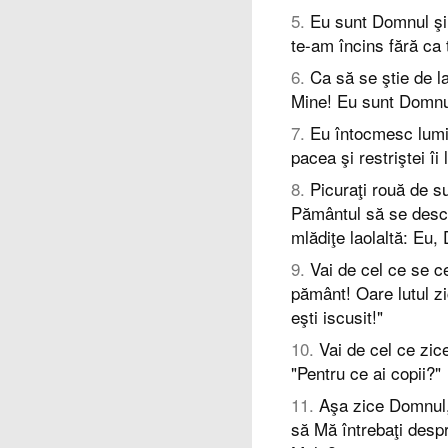
5
.
Eu sunt Domnul şi
te-am încins fără ca 
6
.
Ca să se ştie de l
Mine! Eu sunt Domnul
7
.
Eu întocmesc lumin
pacea şi restriştei î
8
.
Picuraţi rouă de su
Pământul să se desch
mlădiţe laolaltă: Eu,
9
.
Vai de cel ce se ce
pământ! Oare lutul zi
eşti iscusit!"
10
.
Vai de cel ce zice
"Pentru ce ai copii?"
11
.
Aşa zice Domnul, S
să Mă întrebaţi despr