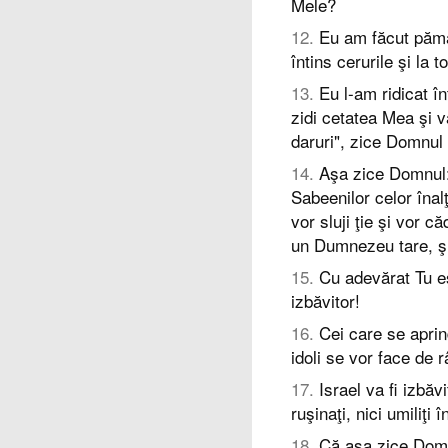
Mele?
12
.
Eu am făcut pămâ
întins cerurile şi la 
13
.
Eu l-am ridicat în
zidi cetatea Mea şi v
daruri", zice Domnul
14
.
Aşa zice Domnul: "
Sabeenilor celor înalţi 
vor sluji ţie şi vor c
un Dumnezeu tare, şi
15
.
Cu adevărat Tu e
izbăvitor!
16
.
Cei care se aprind
idoli se vor face de r
17
.
Israel va fi izbă
ruşinaţi, nici umiliţi î
18
.
Că aşa zice Domn