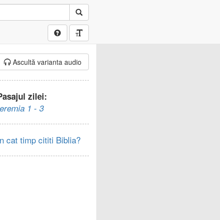
Ascultă varianta audio
Pasajul zilei:
Ieremia 1 - 3
In cat timp cititi Biblia?