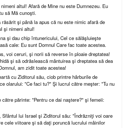
 nimeni altul! Afară de Mine nu este Dumnezeu. Eu
tu să Mă cunoşti.
a răsărit şi până la apus că nu este nimic afară de
 şi nimeni altul!
a şi dau chip întunericului, Cel ce sălăşluieşte
i lasă cale: Eu sunt Domnul Care fac toate acestea.
s, voi ceruri, şi norii să reverse în ploaie dreptatea!
idă şi să odrăslească mântuirea şi dreptatea să dea
 Domnul, am zidit toate acestea!
artă cu Ziditorul său, ciob printre hârburile de
ce olarului: "Ce faci tu?" Şi lucrul către meşter: "Tu nu
 către părinte: "Pentru ce dai naştere?" şi femeii:
fântul lui Israel şi Ziditorul său: "Îndrăzniţi voi oare
e cele viitoare şi să daţi poruncă lucrului mâinilor