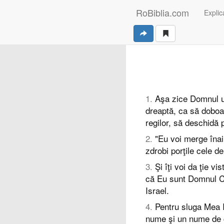
RoBiblia.com
Explica
1
.
Aşa zice Domnul un
dreaptă, ca să doboar
regilor, să deschidă p
2
.
"Eu voi merge înai
zdrobi porţile cele d
3
.
Şi îţi voi da ţie v
că Eu sunt Domnul C
Israel.
4
.
Pentru sluga Mea I
nume şi un nume de ci