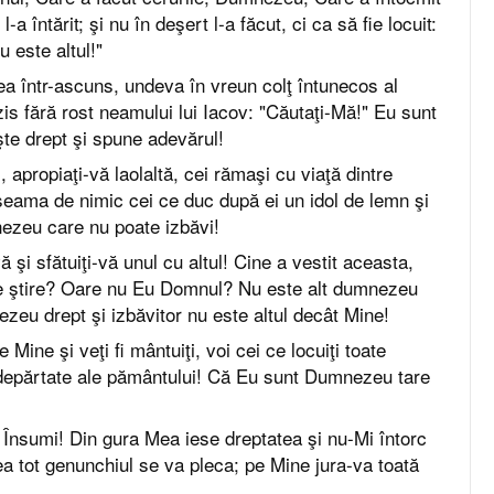
l-a întărit; şi nu în deşert l-a făcut, ci ca să fie locuit:
 este altul!"
a într-ascuns, undeva în vreun colţ întunecos al
is fără rost neamului lui Iacov: "Căutaţi-Mă!" Eu sunt
te drept şi spune adevărul!
, apropiaţi-vă laolaltă, cei rămaşi cu viaţă dintre
seama de nimic cei ce duc după ei un idol de lemn şi
ezeu care nu poate izbăvi!
vă şi sfătuiţi-vă unul cu altul! Cine a vestit aceasta,
de ştire? Oare nu Eu Domnul? Nu este alt dumnezeu
zeu drept şi izbăvitor nu este altul decât Mine!
e Mine şi veţi fi mântuiţi, voi cei ce locuiţi toate
îndepărtate ale pământului! Că Eu sunt Dumnezeu tare
Însumi! Din gura Mea iese dreptatea şi nu-Mi întorc
a tot genunchiul se va pleca; pe Mine jura-va toată