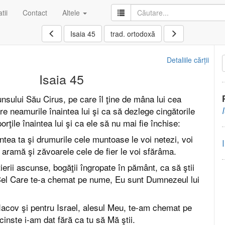
tii
Contact
Altele
Isaia 45
trad. ortodoxă
Detaliile cărții
Isaia 45
sului Său Cirus, pe care îl ţine de mâna lui cea
e neamurile înaintea lui şi ca să dezlege cingătorile
orţile înaintea lui şi ca ele să nu mai fie închise:
ntea ta şi drumurile cele muntoase le voi netezi, voi
e aramă şi zăvoarele cele de fier le voi sfărâma.
istierii ascunse, bogăţii îngropate în pământ, ca să ştii
el Care te-a chemat pe nume, Eu sunt Dumnezeul lui
acov şi pentru Israel, alesul Meu, te-am chemat pe
nste i-am dat fără ca tu să Mă ştii.