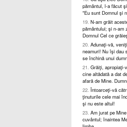
pământul, l-a făcut şi 
"Eu sunt Domnul şi nu
19
.
N-am grăit aceste
pământului; şi n-am z
Domnul Cel ce grăieş
20
.
Adunaţi-vă, veniţi
neamuri! Nu îşi dau 
se închină unui dumn
21
.
Grăiţi, apropiaţi-
cine altădată a dat 
afară de Mine. Dumne
22
.
Întoarceţi-vă cătr
ţinuturile cele mai 
şi nu este altul!
23
.
Am jurat pe Mine 
cuvântul; înaintea Me
limba