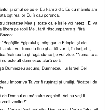
ntul şi omul de pe el Eu l-am zidit. Eu cu mâinile am
toată oştirea lor Eu îi dau poruncă.
tru dreptatea Mea şi toate căile lui le voi netezi. El va
a libera pe robii Mei, fără răscumpărare şi fără
 Savaot.
Bogăţiile Egiptului şi câştigurile Etiopiei şi ale
la stat vor trece la tine şi ai tăi vor fi; în lanţuri iţi
ădea înaintea ta şi rugându-se ţie vor zice: "Numai tu ai
 nu este alt dumnezeu afară de El.
şti Dumnezeu ascuns, Dumnezeul lui Israel Cel
eau împotriva Ta vor fi ruşinaţi şi umiliţi, făcătorii de
âs.
vit de Domnul cu mântuire veşnică. Voi nu veţi fi
n vecii vecilor!"
ul, Care a făcut cerurile, Dumnezeu, Care a întocmit