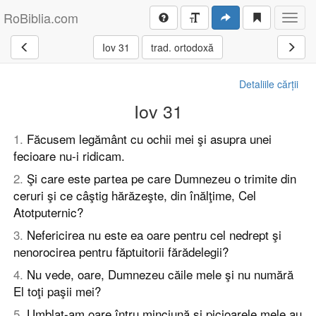
RoBiblia.com
Toggl
navig
Iov 31
trad. ortodoxă
Detaliile cărții
Iov 31
1
.
Făcusem legământ cu ochii mei şi asupra unei
fecioare nu-i ridicam.
2
.
Şi care este partea pe care Dumnezeu o trimite din
ceruri şi ce câştig hărăzeşte, din înălţime, Cel
Atotputernic?
3
.
Nefericirea nu este ea oare pentru cel nedrept şi
nenorocirea pentru făptuitorii fărădelegii?
4
.
Nu vede, oare, Dumnezeu căile mele şi nu numără
El toţi paşii mei?
5
.
Umblat-am oare întru minciună şi picioarele mele au