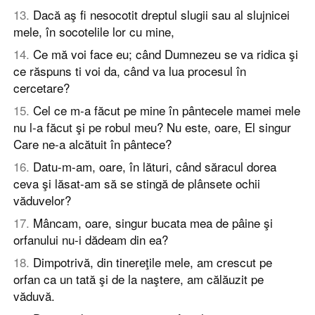
13
.
Dacă aş fi nesocotit dreptul slugii sau al slujnicei
mele, în socotelile lor cu mine,
14
.
Ce mă voi face eu; când Dumnezeu se va ridica şi
ce răspuns ti voi da, când va lua procesul în
cercetare?
15
.
Cel ce m-a făcut pe mine în pântecele mamei mele
nu l-a făcut şi pe robul meu? Nu este, oare, El singur
Care ne-a alcătuit în pântece?
16
.
Datu-m-am, oare, în lături, când săracul dorea
ceva şi lăsat-am să se stingă de plânsete ochii
văduvelor?
17
.
Mâncam, oare, singur bucata mea de pâine şi
orfanului nu-i dădeam din ea?
18
.
Dimpotrivă, din tinereţile mele, am crescut pe
orfan ca un tată şi de la naştere, am călăuzit pe
văduvă.