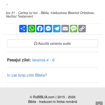
--
Iov 31 - Cartea lui Iov - Biblia, traducerea Bisericii Ortodoxe,
Vechiul Testament
Partajare
WhatsApp
Facebook
Messenger
Telegram
Email
Message
Copy
Link
Ascultă varianta audio
Pasajul zilei:
Ieremia 4 - 6
In cat timp cititi Biblia?
© RoBIBLIA.com | 2015 - 2026
Biblia - traduceri in limba română