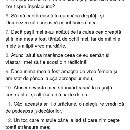
zorit spre înşelăciune?
6
.
Să mă cântărească în cumpăna dreptăţii şi
Dumnezeu să cunoască neprihănirea mea.
7
.
Dacă paşii mei s-au abătut de la calea cea dreaptă
şi inima mea a fost târâtă de ochii mei, iar de mâinile
mele s-a lipit vreo murdărie,
8
.
Atunci altul să mănânce ceea ce eu semăn şi
vlăstarii mei să fie scoşi din rădăcină!
9
.
Dacă inima mea a fost amăgită de vreo femeie şi
am stat de pândă la uşa aproapelui meu,
10
.
Atunci nevasta mea să învârtească la râşniţă
pentru altul şi alţii să aibă parte de ea.
11
.
Căci aceasta ar fi o urâciune, o nelegiuire vrednică
de pedeapsa judecătorilor,
12
.
Un foc care mistuie până la iad şi care nimiceşte
toată strânsura mea;