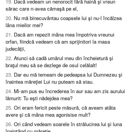
19
.
Dacă vedeam un nenorocit fără haină şi vreun
sărac care n-avea cămaşă pe el,
20
.
Nu mă binecuvântau coapsele lui şi nu-l încălzea
lâna mieilor mei?
21
.
Dacă am repezit mâna mea împotriva vreunui
orfan, fiindcă vedeam că am sprijinitori la masa
judecăţii,
22
.
Atunci să cadă umărul meu din încheietură şi
braţul meu să se dezlege de osul celălalt!
23
.
Dar eu mă temeam de pedeapsa lui Dumnezeu şi
înaintea măreţiei Lui nu puteam să stau.
24
.
Mi-am pus eu încrederea în aur sau am zis aurului
lămurit: Tu eşti nădejdea mea?
25
.
Ori eram fericit peste măsură, că aveam atâta
avere şi că mâna mea agonisise mult?
26
.
Ori când vedeam soarele în strălucirea lui şi luna
înaintând cu măreţie,