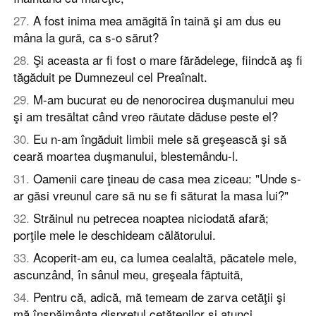
27
.
A fost inima mea amăgită în taină şi am dus eu
mâna la gură, ca s-o sărut?
28
.
Şi aceasta ar fi fost o mare fărădelege, fiindcă aş fi
tăgăduit pe Dumnezeul cel Preaînalt.
29
.
M-am bucurat eu de nenorocirea duşmanului meu
şi am tresăltat când vreo răutate dăduse peste el?
30
.
Eu n-am îngăduit limbii mele să greşească şi să
ceară moartea duşmanului, blestemându-l.
31
.
Oamenii care ţineau de casa mea ziceau: "Unde s-
ar găsi vreunul care să nu se fi săturat la masa lui?"
32
.
Străinul nu petrecea noaptea niciodată afară;
porţile mele le deschideam călătorului.
33
.
Acoperit-am eu, ca lumea cealaltă, păcatele mele,
ascunzând, în sânul meu, greşeala făptuită,
34
.
Pentru că, adică, mă temeam de zarva cetăţii şi
mă înspăimânta dispreţul cetăţenilor şi atunci