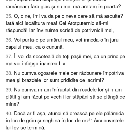
rămâneam fără glas şi nu mai mă arătam în poartă?
35
.
O, cine, îmi va da pe cineva care să mă asculte?
Iată aici iscălitura mea! Cel Atotputernic să-mi
răspundă! Iar învinuirea scrisă de potrivnicii mei,
36
.
Voi purta-o pe umărul meu, voi înnoda-o în jurul
capului meu, ca o cunună.
37
.
Îi voi da socoteală de toţi paşii mei, ca un principe
mă voi înfăţişa înaintea Lui.
38
.
Nu cumva ogoarele mele cer răzbunare împotriva
mea şi brazdele lor sunt prididite de lacrimi?
39
.
Nu cumva m-am înfruptat din roadele lor şi n-am
plătit şi am făcut pe vechii lor stăpâni să se plângă de
mine?
40
.
Dacă ar fi aşa, atunci să crească pe ele pălămidă
în loc de grâu şi neghină în loc de orz!" Aici cuvintele
lui Iov se termină.