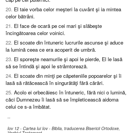
20
.
El taie vorba celor meşteri la cuvânt şi ia mintea
celor bătrâni.
21
.
El face de ocară pe cei mari şi slăbeşte
încingătoarea celor voinici.
22
.
El scoate din întuneric lucrurile ascunse şi aduce
la lumină ceea ce era acoperit de umbră.
23
.
El sporeşte neamurile şi apoi le pierde, El le lasă
să se întindă şi apoi le strâmtorează.
24
.
El scoate din minţi pe căpeteniile popoarelor şi îi
lasă să rătăcească în singurătăţi fără cărări.
25
.
Acolo ei orbecăiesc în întuneric, fără nici o lumină,
căci Dumnezeu îi lasă să se împleticească aidoma
celui ce s-a îmbătat.
--
Iov 12 - Cartea lui Iov - Biblia, traducerea Bisericii Ortodoxe,
Vechiul Testament