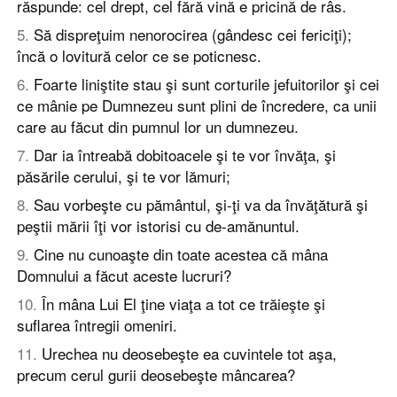
răspunde: cel drept, cel fără vină e pricină de râs.
5
.
Să dispreţuim nenorocirea (gândesc cei fericiţi);
încă o lovitură celor ce se poticnesc.
6
.
Foarte liniştite stau şi sunt corturile jefuitorilor şi cei
ce mânie pe Dumnezeu sunt plini de încredere, ca unii
care au făcut din pumnul lor un dumnezeu.
7
.
Dar ia întreabă dobitoacele şi te vor învăţa, şi
păsările cerului, şi te vor lămuri;
8
.
Sau vorbeşte cu pământul, şi-ţi va da învăţătură şi
peştii mării îţi vor istorisi cu de-amănuntul.
9
.
Cine nu cunoaşte din toate acestea că mâna
Domnului a făcut aceste lucruri?
10
.
În mâna Lui El ţine viaţa a tot ce trăieşte şi
suflarea întregii omeniri.
11
.
Urechea nu deosebeşte ea cuvintele tot aşa,
precum cerul gurii deosebeşte mâncarea?