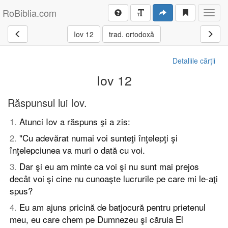
RoBiblia.com
Toggl
navig
Iov 12
trad. ortodoxă
Detaliile cărții
Iov 12
Răspunsul lui Iov.
1
.
Atunci Iov a răspuns şi a zis:
2
.
"Cu adevărat numai voi sunteţi înţelepţi şi
înţelepciunea va muri o dată cu voi.
3
.
Dar şi eu am minte ca voi şi nu sunt mai prejos
decât voi şi cine nu cunoaşte lucrurile pe care mi le-aţi
spus?
4
.
Eu am ajuns pricină de batjocură pentru prietenul
meu, eu care chem pe Dumnezeu şi căruia El