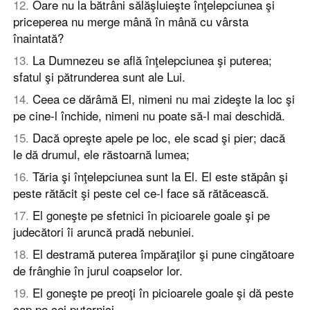
12
.
Oare nu la bătrâni sălăşluieşte înţelepciunea şi
priceperea nu merge mână în mână cu vârsta
înaintată?
13
.
La Dumnezeu se află înţelepciunea şi puterea;
sfatul şi pătrunderea sunt ale Lui.
14
.
Ceea ce dărâmă El, nimeni nu mai zideşte la loc şi
pe cine-l închide, nimeni nu poate să-l mai deschidă.
15
.
Dacă opreşte apele pe loc, ele scad şi pier; dacă
le dă drumul, ele răstoarnă lumea;
16
.
Tăria şi înţelepciunea sunt la El. El este stăpân şi
peste rătăcit şi peste cel ce-l face să rătăcească.
17
.
El goneşte pe sfetnici în picioarele goale şi pe
judecători îi aruncă pradă nebuniei.
18
.
El destramă puterea împăraţilor şi pune cingătoare
de frânghie în jurul coapselor lor.
19
.
El goneşte pe preoţi în picioarele goale şi dă peste
cap pe cei puternici.