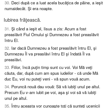
30
.
Deci după ce a luat acela bucăţica de pâine, a ieşit
numaidecât. Şi era noapte.
Iubirea frăţească.
31
.
Şi când a ieşit el, Iisus a zis: Acum a fost
preaslăvit Fiul Omului şi Dumnezeu a fost preaslăvit
întru El.
32
.
Iar dacă Dumnezeu a fost preaslăvit întru El, şi
Dumnezeu Îl va preaslăvi întru El şi îndată Îl va
preaslăvi.
33
.
Fiilor, încă puţin timp sunt cu voi. Voi Mă veţi
căuta, dar, după cum am spus iudeilor - că unde Mă
duc Eu, voi nu puteţi veni - vă spun vouă acum.
34
.
Poruncă nouă dau vouă: Să vă iubiţi unul pe altul.
Precum Eu v-am iubit pe voi, aşa şi voi să vă iubiţi
unul pe altul.
35
.
Întru aceasta vor cunoaşte toţi că sunteţi ucenicii