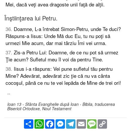
Mei, dacă veţi avea dragoste unii faţă de alţii.
Înştiinţarea lui Petru.
36
.
Doamne, L-a întrebat Simon-Petru, unde Te duci?
Răspuns-a Iisus: Unde Mă duc Eu, tu nu poţi să
urmezi Mie acum, dar mai târziu Îmi vei urma.
37
.
Zis-a Petru Lui: Doamne, de ce nu pot să urmez
Ţie acum? Sufletul meu îl voi da pentru Tine.
38
.
Iisus i-a răspuns: Vei pune sufletul tău pentru
Mine? Adevărat, adevărat zic ţie că nu va cânta
cocoşul, până ce nu te vei lepăda de Mine de trei ori!
--
Ioan 13 - Sfânta Evanghelie după Ioan - Biblia, traducerea
Bisericii Ortodoxe, Noul Testament
Partajare
WhatsApp
Facebook
Messenger
Telegram
Email
Message
Copy
Link