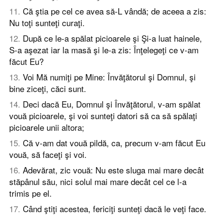
11
.
Că ştia pe cel ce avea să-L vândă; de aceea a zis:
Nu toţi sunteţi curaţi.
12
.
După ce le-a spălat picioarele şi Şi-a luat hainele,
S-a aşezat iar la masă şi le-a zis: Înţelegeţi ce v-am
făcut Eu?
13
.
Voi Mă numiţi pe Mine: Învăţătorul şi Domnul, şi
bine ziceţi, căci sunt.
14
.
Deci dacă Eu, Domnul şi Învăţătorul, v-am spălat
vouă picioarele, şi voi sunteţi datori să ca să spălaţi
picioarele unii altora;
15
.
Că v-am dat vouă pildă, ca, precum v-am făcut Eu
vouă, să faceţi şi voi.
16
.
Adevărat, zic vouă: Nu este sluga mai mare decât
stăpânul său, nici solul mai mare decât cel ce l-a
trimis pe el.
17
.
Când ştiţi acestea, fericiţi sunteţi dacă le veţi face.