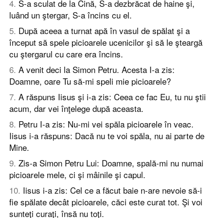
4
.
S-a sculat de la Cină, S-a dezbrăcat de haine şi,
luând un ştergar, S-a încins cu el.
5
.
După aceea a turnat apă în vasul de spălat şi a
început să spele picioarele ucenicilor şi să le şteargă
cu ştergarul cu care era încins.
6
.
A venit deci la Simon Petru. Acesta I-a zis:
Doamne, oare Tu să-mi speli mie picioarele?
7
.
A răspuns Iisus şi i-a zis: Ceea ce fac Eu, tu nu ştii
acum, dar vei înţelege după aceasta.
8
.
Petru I-a zis: Nu-mi vei spăla picioarele în veac.
Iisus i-a răspuns: Dacă nu te voi spăla, nu ai parte de
Mine.
9
.
Zis-a Simon Petru Lui: Doamne, spală-mi nu numai
picioarele mele, ci şi mâinile şi capul.
10
.
Iisus i-a zis: Cel ce a făcut baie n-are nevoie să-i
fie spălate decât picioarele, căci este curat tot. Şi voi
sunteţi curaţi, însă nu toţi.