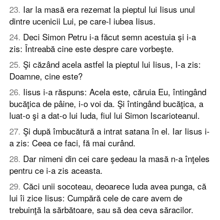
23
.
Iar la masă era rezemat la pieptul lui Iisus unul
dintre ucenicii Lui, pe care-l iubea Iisus.
24
.
Deci Simon Petru i-a făcut semn acestuia şi i-a
zis: Întreabă cine este despre care vorbeşte.
25
.
Şi căzând acela astfel la pieptul lui Iisus, I-a zis:
Doamne, cine este?
26
.
Iisus i-a răspuns: Acela este, căruia Eu, întingând
bucăţica de pâine, i-o voi da. Şi întingând bucăţica, a
luat-o şi a dat-o lui Iuda, fiul lui Simon Iscarioteanul.
27
.
Şi după îmbucătură a intrat satana în el. Iar Iisus i-
a zis: Ceea ce faci, fă mai curând.
28
.
Dar nimeni din cei care şedeau la masă n-a înţeles
pentru ce i-a zis aceasta.
29
.
Căci unii socoteau, deoarece Iuda avea punga, că
lui îi zice Iisus: Cumpără cele de care avem de
trebuinţă la sărbătoare, sau să dea ceva săracilor.