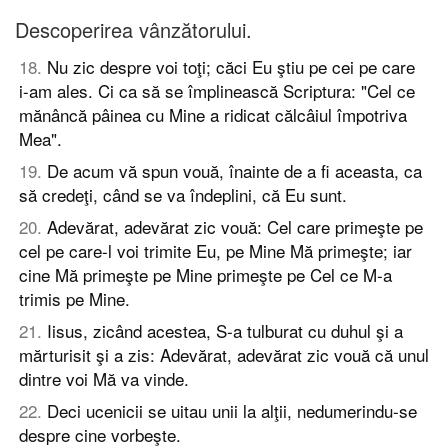
Descoperirea vânzătorului.
18
.
Nu zic despre voi toţi; căci Eu ştiu pe cei pe care
i-am ales. Ci ca să se împlinească Scriptura: "Cel ce
mănâncă pâinea cu Mine a ridicat călcâiul împotriva
Mea".
19
.
De acum vă spun vouă, înainte de a fi aceasta, ca
să credeţi, când se va îndeplini, că Eu sunt.
20
.
Adevărat, adevărat zic vouă: Cel care primeşte pe
cel pe care-l voi trimite Eu, pe Mine Mă primeşte; iar
cine Mă primeşte pe Mine primeşte pe Cel ce M-a
trimis pe Mine.
21
.
Iisus, zicând acestea, S-a tulburat cu duhul şi a
mărturisit şi a zis: Adevărat, adevărat zic vouă că unul
dintre voi Mă va vinde.
22
.
Deci ucenicii se uitau unii la alţii, nedumerindu-se
despre cine vorbeşte.