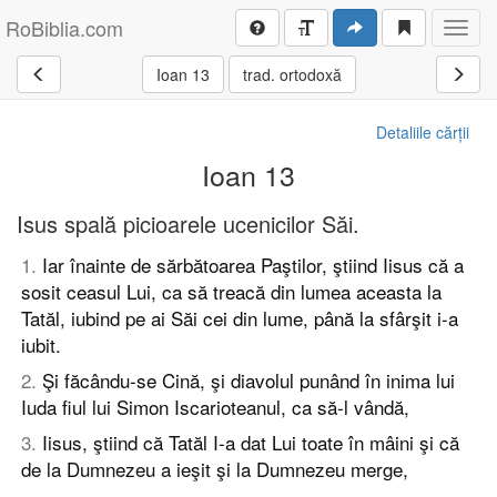
RoBiblia.com
Toggl
navig
Ioan 13
trad. ortodoxă
Detaliile cărții
Ioan 13
Isus spală picioarele ucenicilor Săi.
1
.
Iar înainte de sărbătoarea Paştilor, ştiind Iisus că a
sosit ceasul Lui, ca să treacă din lumea aceasta la
Tatăl, iubind pe ai Săi cei din lume, până la sfârşit i-a
iubit.
2
.
Şi făcându-se Cină, şi diavolul punând în inima lui
Iuda fiul lui Simon Iscarioteanul, ca să-l vândă,
3
.
Iisus, ştiind că Tatăl I-a dat Lui toate în mâini şi că
de la Dumnezeu a ieşit şi la Dumnezeu merge,