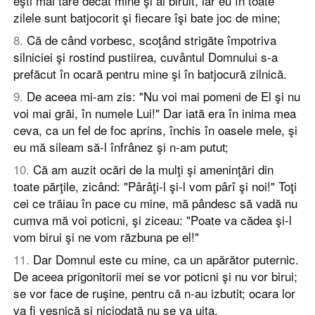
eşti mai tare decât mine şi ai biruit, iar eu în toate
zilele sunt batjocorit şi fiecare îşi bate joc de mine;
8
.
Că de când vorbesc, scoţând strigăte împotriva
silniciei şi rostind pustiirea, cuvântul Domnului s-a
prefăcut în ocară pentru mine şi în batjocură zilnică.
9
.
De aceea mi-am zis: "Nu voi mai pomeni de El şi nu
voi mai grăi, în numele Lui!" Dar iată era în inima mea
ceva, ca un fel de foc aprins, închis în oasele mele, şi
eu mă sileam să-l înfrânez şi n-am putut;
10
.
Că am auzit ocări de la mulţi şi ameninţări din
toate părţile, zicând: "Pârâţi-l şi-l vom pârî şi noi!" Toţi
cei ce trăiau în pace cu mine, mă pândesc să vadă nu
cumva mă voi poticni, şi ziceau: "Poate va cădea şi-l
vom birui şi ne vom răzbuna pe el!"
11
.
Dar Domnul este cu mine, ca un apărător puternic.
De aceea prigonitorii mei se vor poticni şi nu vor birui;
se vor face de ruşine, pentru că n-au izbutit; ocara lor
va fi veşnică şi niciodată nu se va uita.