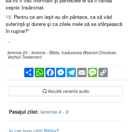
să-mi fi fost mormânt şi pântecele ei să fi rămas
veşnic însărcinat.
18
.
Pentru ce am ieşit eu din pântece, ca să văd
suferinţă şi durere şi ca zilele mele să se sfârşească
în ruşine?"
--
Ieremia 20 - Ieremia - Biblia, traducerea Bisericii Ortodoxe,
Vechiul Testament
Partajare
WhatsApp
Facebook
Messenger
Telegram
Email
Message
Copy
Link
Ascultă varianta audio
Pasajul zilei:
Ieremia 4 - 6
In cat timp cititi Biblia?