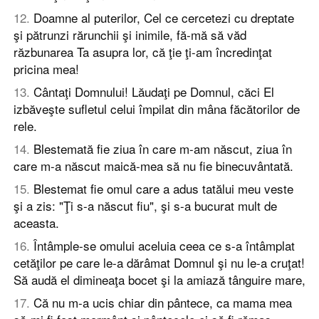
12
.
Doamne al puterilor, Cel ce cercetezi cu dreptate
şi pătrunzi rărunchii şi inimile, fă-mă să văd
răzbunarea Ta asupra lor, că ţie ţi-am încredinţat
pricina mea!
13
.
Cântaţi Domnului! Lăudaţi pe Domnul, căci El
izbăveşte sufletul celui împilat din mâna făcătorilor de
rele.
14
.
Blestemată fie ziua în care m-am născut, ziua în
care m-a născut maică-mea să nu fie binecuvântată.
15
.
Blestemat fie omul care a adus tatălui meu veste
şi a zis: "Ţi s-a născut fiu", şi s-a bucurat mult de
aceasta.
16
.
Întâmple-se omului aceluia ceea ce s-a întâmplat
cetăţilor pe care le-a dărâmat Domnul şi nu le-a cruţat!
Să audă el dimineaţa bocet şi la amiază tânguire mare,
17
.
Că nu m-a ucis chiar din pântece, ca mama mea