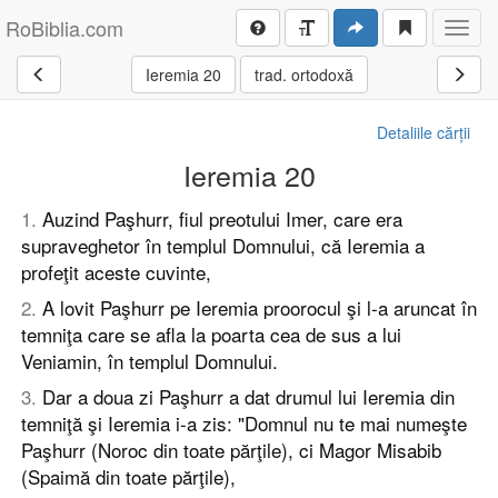
RoBiblia.com
Toggl
navig
Ieremia 20
trad. ortodoxă
Detaliile cărții
Ieremia 20
1
.
Auzind Paşhurr, fiul preotului Imer, care era
supraveghetor în templul Domnului, că Ieremia a
profeţit aceste cuvinte,
2
.
A lovit Paşhurr pe Ieremia proorocul şi l-a aruncat în
temniţa care se afla la poarta cea de sus a lui
Veniamin, în templul Domnului.
3
.
Dar a doua zi Paşhurr a dat drumul lui Ieremia din
temniţă şi Ieremia i-a zis: "Domnul nu te mai numeşte
Paşhurr (Noroc din toate părţile), ci Magor Misabib
(Spaimă din toate părţile),