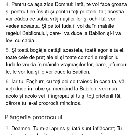
4
.
Pentru că aşa zice Domnul: Iată, te voi face groază
şi pentru tine însuţi şi pentru toţi prietenii tăi; aceştia
vor cădea de sabia vrăjmaşilor lor şi ochii tăi vor
vedea aceasta. Şi pe tot Iuda îl voi da în mâinile
regelui Babilonului, care-i va duce la Babilon şi-i va
lovi cu sabia.
5
.
Şi toată bogăţia cetăţii acesteia, toată agonisita ei,
toate cele de preţ ale ei şi toate comorile regilor lui
Iuda le voi da în mâinile vrăjmaşilor lor, care, jefuindu-
le, le vor lua şi le vor duce la Babilon.
6
.
Iar tu, Paşhurr, cu toţi cei ce trăiesc în casa ta, vă
veţi duce în robie şi, mergând la Babilon, vei muri
acolo şi acolo vei fi îngropat şi tu şi toţi prietenii tăi,
cărora tu le-ai proorocit mincinos.
Plângerile proorocului.
7
.
Doamne, Tu m-ai aprins şi iată sunt înflăcărat; Tu