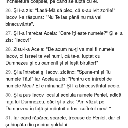
încheietura coapsei, pe când se lupta cu el.
26
.
Şi i-a zis: "Lasă-Mă să plec, că s-au ivit zorile!"
Iacov I-a răspuns: "Nu Te las până nu mă vei
binecuvânta".
27
.
Şi l-a întrebat Acela: "Care îţi este numele?" Şi el a
zis: "Iacov!"
28
.
Zisu-i-a Acela: "De acum nu-ţi va mai fi numele
Iacov, ci Israel te vei numi, că te-ai luptat cu
Dumnezeu şi cu oamenii şi ai ieşit biruitor!"
29
.
Şi a întrebat şi Iacov, zicând: "Spune-mi şi Tu
numele Tău!" Iar Acela a zis: "Pentru ce întrebi de
numele Meu? El e minunat!" Şi l-a binecuvântat acolo.
30
.
Şi a pus Iacov locului aceluia numele Peniel, adică
faţa lui Dumnezeu, căci şi-a zis: "Am văzut pe
Dumnezeu în faţă şi mântuit a fost sufletul meu! "
31
.
Iar când răsărea soarele, trecuse de Peniel, dar el
şchiopăta din pricina şoldului.