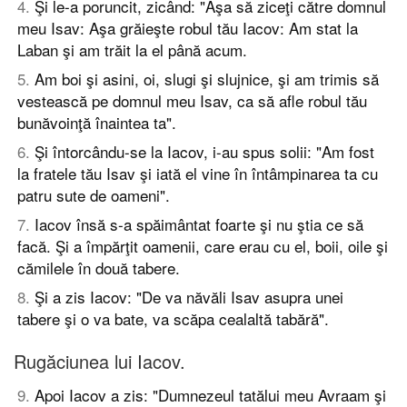
4
.
Şi le-a poruncit, zicând: "Aşa să ziceţi către domnul
meu Isav: Aşa grăieşte robul tău Iacov: Am stat la
Laban şi am trăit la el până acum.
5
.
Am boi şi asini, oi, slugi şi slujnice, şi am trimis să
vestească pe domnul meu Isav, ca să afle robul tău
bunăvoinţă înaintea ta".
6
.
Şi întorcându-se la Iacov, i-au spus solii: "Am fost
la fratele tău Isav şi iată el vine în întâmpinarea ta cu
patru sute de oameni".
7
.
Iacov însă s-a spăimântat foarte şi nu ştia ce să
facă. Şi a împărţit oamenii, care erau cu el, boii, oile şi
cămilele în două tabere.
8
.
Şi a zis Iacov: "De va năvăli Isav asupra unei
tabere şi o va bate, va scăpa cealaltă tabără".
Rugăciunea lui Iacov.
9
.
Apoi Iacov a zis: "Dumnezeul tatălui meu Avraam şi