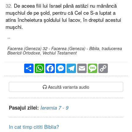
32
.
De aceea fiii lui Israel până astăzi nu mănâncă
muşchiul de pe şold, pentru că Cel ce S-a luptat a
atins încheietura şoldului lui Iacov, în dreptul acestui
muşchi.
--
Facerea (Geneza) 32 - Facerea (Geneza) - Biblia, traducerea
Bisericii Ortodoxe, Vechiul Testament
Partajare
WhatsApp
Facebook
Messenger
Telegram
Email
Message
Copy
Link
Ascultă varianta audio
Pasajul zilei:
Ieremia 7 - 9
In cat timp cititi Biblia?