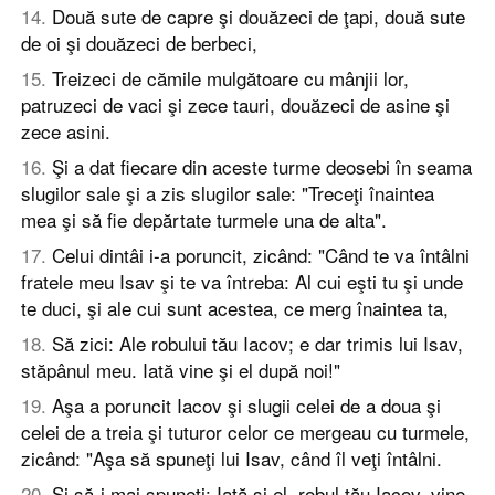
14
.
Două sute de capre şi douăzeci de ţapi, două sute
de oi şi douăzeci de berbeci,
15
.
Treizeci de cămile mulgătoare cu mânjii lor,
patruzeci de vaci şi zece tauri, douăzeci de asine şi
zece asini.
16
.
Şi a dat fiecare din aceste turme deosebi în seama
slugilor sale şi a zis slugilor sale: "Treceţi înaintea
mea şi să fie depărtate turmele una de alta".
17
.
Celui dintâi i-a poruncit, zicând: "Când te va întâlni
fratele meu Isav şi te va întreba: Al cui eşti tu şi unde
te duci, şi ale cui sunt acestea, ce merg înaintea ta,
18
.
Să zici: Ale robului tău Iacov; e dar trimis lui Isav,
stăpânul meu. Iată vine şi el după noi!"
19
.
Aşa a poruncit Iacov şi slugii celei de a doua şi
celei de a treia şi tuturor celor ce mergeau cu turmele,
zicând: "Aşa să spuneţi lui Isav, când îl veţi întâlni.
20
.
Şi să-i mai spuneţi: Iată şi el, robul tău Iacov, vine