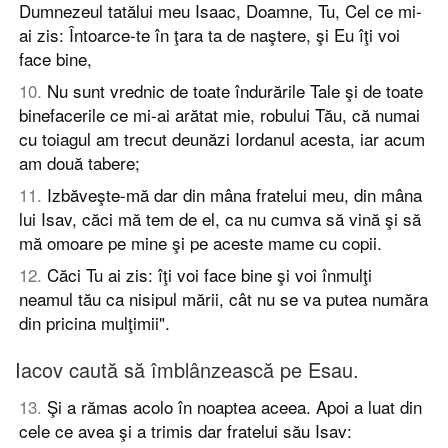
Dumnezeul tatălui meu Isaac, Doamne, Tu, Cel ce mi-
ai zis: Întoarce-te în ţara ta de naştere, şi Eu îţi voi
face bine,
10
.
Nu sunt vrednic de toate îndurările Tale şi de toate
binefacerile ce mi-ai arătat mie, robului Tău, că numai
cu toiagul am trecut deunăzi Iordanul acesta, iar acum
am două tabere;
11
.
Izbăveşte-mă dar din mâna fratelui meu, din mâna
lui Isav, căci mă tem de el, ca nu cumva să vină şi să
mă omoare pe mine şi pe aceste mame cu copii.
12
.
Căci Tu ai zis: îţi voi face bine şi voi înmulţi
neamul tău ca nisipul mării, cât nu se va putea număra
din pricina mulţimii".
Iacov caută să îmblânzească pe Esau.
13
.
Şi a rămas acolo în noaptea aceea. Apoi a luat din
cele ce avea şi a trimis dar fratelui său Isav: