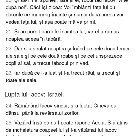
după noi". Căci îşi zicea: Voi îmblânzi faţa lui cu
darurile ce-mi merg înainte şi numai după aceea voi
vedea faţa lui, şi aşa poate mă va primi.
21
.
Şi au pornit darurile înaintea lui, iar el a rămas
noaptea aceea în tabără.
22
.
Dar s-a sculat noaptea şi luând pe cele două femei
ale sale şi pe cele două roabe şi pe cei unsprezece
copii ai săi, a trecut Iabocul prin vad.
23
.
Iar după ce i-a luat şi i-a trecut râul, a trecut şi
toate ale sale.
Lupta lui Iacov: Israel.
24
.
Rămânând Iacov singur, s-a luptat Cineva cu
dânsul până la revărsatul zorilor.
25
.
Văzând însă că nu-l poate răpune Acela, S-a atins
de încheietura coapsei lui şi i-a vătămat lui Iacov