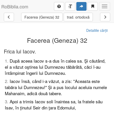
RoBiblia.com
Toggl
navig
Facerea (Geneza) 32
trad. ortodoxă
Detaliile cărții
Facerea (Geneza) 32
Frica lui Iacov.
1
.
După aceea Iacov s-a dus în calea sa. Şi căutând,
el a văzut oştirea lui Dumnezeu tăbărâtă, căci l-au
întâmpinat îngerii lui Dumnezeu.
2
.
Iacov însă, când i-a văzut, a zis: "Aceasta este
tabăra lui Dumnezeu!" Şi a pus locului aceluia numele
Mahanaim, adică două tabere.
3
.
Apoi a trimis Iacov soli înaintea sa, la fratele său
Isav, în ţinutul Seir din ţara Edomului,