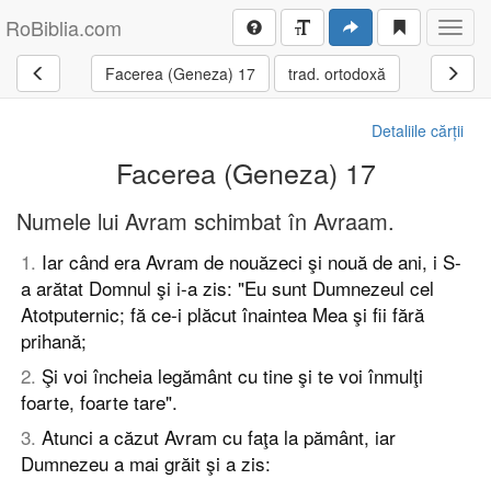
RoBiblia.com
Toggl
navig
Facerea (Geneza) 17
trad. ortodoxă
Detaliile cărții
Facerea (Geneza) 17
Numele lui Avram schimbat în Avraam.
1
.
Iar când era Avram de nouăzeci şi nouă de ani, i S-
a arătat Domnul şi i-a zis: "Eu sunt Dumnezeul cel
Atotputernic; fă ce-i plăcut înaintea Mea şi fii fără
prihană;
2
.
Şi voi încheia legământ cu tine şi te voi înmulţi
foarte, foarte tare".
3
.
Atunci a căzut Avram cu faţa la pământ, iar
Dumnezeu a mai grăit şi a zis: