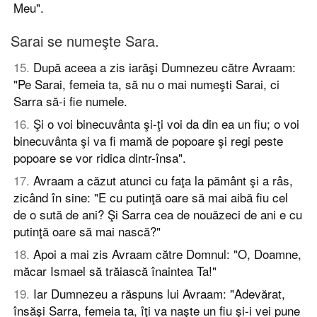
Meu".
Sarai se numeşte Sara.
15
.
După aceea a zis iarăşi Dumnezeu către Avraam:
"Pe Sarai, femeia ta, să nu o mai numeşti Sarai, ci
Sarra să-i fie numele.
16
.
Şi o voi binecuvânta şi-ţi voi da din ea un fiu; o voi
binecuvânta şi va fi mamă de popoare şi regi peste
popoare se vor ridica dintr-însa".
17
.
Avraam a căzut atunci cu faţa la pământ şi a râs,
zicând în sine: "E cu putinţă oare să mai aibă fiu cel
de o sută de ani? Şi Sarra cea de nouăzeci de ani e cu
putinţă oare să mai nască?"
18
.
Apoi a mai zis Avraam către Domnul: "O, Doamne,
măcar Ismael să trăiască înaintea Ta!"
19
.
Iar Dumnezeu a răspuns lui Avraam: "Adevărat,
însăşi Sarra, femeia ta, îţi va naşte un fiu şi-i vei pune