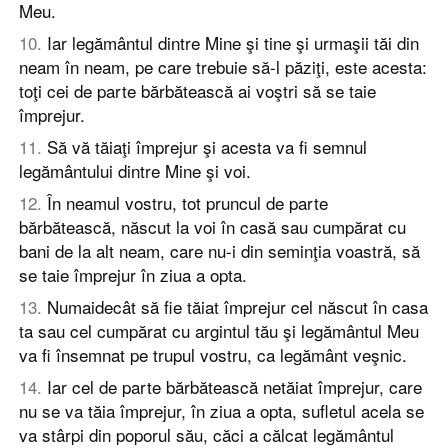
Meu.
10
.
Iar legământul dintre Mine şi tine şi urmaşii tăi din
neam în neam, pe care trebuie să-l păziţi, este acesta:
toţi cei de parte bărbătească ai voştri să se taie
împrejur.
11
.
Să vă tăiaţi împrejur şi acesta va fi semnul
legământului dintre Mine şi voi.
12
.
În neamul vostru, tot pruncul de parte
bărbătească, născut la voi în casă sau cumpărat cu
bani de la alt neam, care nu-i din seminţia voastră, să
se taie împrejur în ziua a opta.
13
.
Numaidecât să fie tăiat împrejur cel născut în casa
ta sau cel cumpărat cu argintul tău şi legământul Meu
va fi însemnat pe trupul vostru, ca legământ veşnic.
14
.
Iar cel de parte bărbătească netăiat împrejur, care
nu se va tăia împrejur, în ziua a opta, sufletul acela se
va stârpi din poporul său, căci a călcat legământul