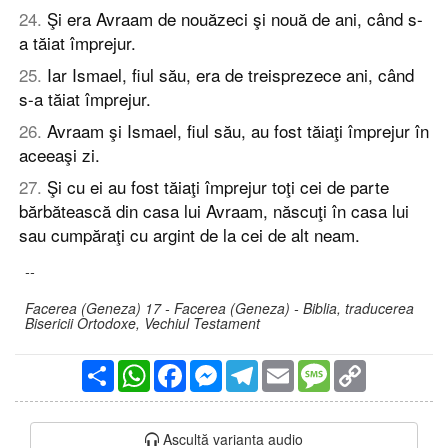
24
.
Şi era Avraam de nouăzeci şi nouă de ani, când s-
a tăiat împrejur.
25
.
Iar Ismael, fiul său, era de treisprezece ani, când
s-a tăiat împrejur.
26
.
Avraam şi Ismael, fiul său, au fost tăiaţi împrejur în
aceeaşi zi.
27
.
Şi cu ei au fost tăiaţi împrejur toţi cei de parte
bărbătească din casa lui Avraam, născuţi în casa lui
sau cumpăraţi cu argint de la cei de alt neam.
--
Facerea (Geneza) 17 - Facerea (Geneza) - Biblia, traducerea
Bisericii Ortodoxe, Vechiul Testament
Partajare
WhatsApp
Facebook
Messenger
Telegram
Email
Message
Copy
Link
Ascultă varianta audio