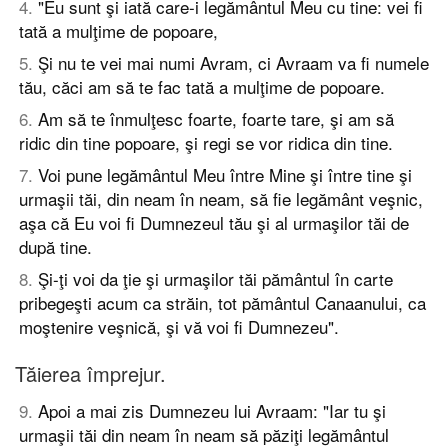
4
.
"Eu sunt şi iată care-i legământul Meu cu tine: vei fi
tată a mulţime de popoare,
5
.
Şi nu te vei mai numi Avram, ci Avraam va fi numele
tău, căci am să te fac tată a mulţime de popoare.
6
.
Am să te înmulţesc foarte, foarte tare, şi am să
ridic din tine popoare, şi regi se vor ridica din tine.
7
.
Voi pune legământul Meu între Mine şi între tine şi
urmaşii tăi, din neam în neam, să fie legământ veşnic,
aşa că Eu voi fi Dumnezeul tău şi al urmaşilor tăi de
după tine.
8
.
Şi-ţi voi da ţie şi urmaşilor tăi pământul în carte
pribegeşti acum ca străin, tot pământul Canaanului, ca
moştenire veşnică, şi vă voi fi Dumnezeu".
Tăierea împrejur.
9
.
Apoi a mai zis Dumnezeu lui Avraam: "Iar tu şi
urmaşii tăi din neam în neam să păziţi legământul