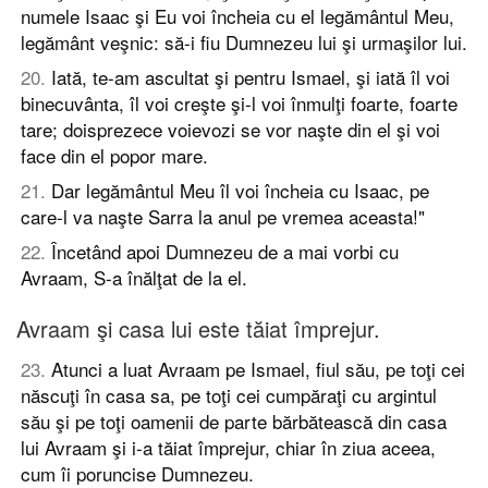
numele Isaac şi Eu voi încheia cu el legământul Meu,
legământ veşnic: să-i fiu Dumnezeu lui şi urmaşilor lui.
20
.
Iată, te-am ascultat şi pentru Ismael, şi iată îl voi
binecuvânta, îl voi creşte şi-l voi înmulţi foarte, foarte
tare; doisprezece voievozi se vor naşte din el şi voi
face din el popor mare.
21
.
Dar legământul Meu îl voi încheia cu Isaac, pe
care-l va naşte Sarra la anul pe vremea aceasta!"
22
.
Încetând apoi Dumnezeu de a mai vorbi cu
Avraam, S-a înălţat de la el.
Avraam şi casa lui este tăiat împrejur.
23
.
Atunci a luat Avraam pe Ismael, fiul său, pe toţi cei
născuţi în casa sa, pe toţi cei cumpăraţi cu argintul
său şi pe toţi oamenii de parte bărbătească din casa
lui Avraam şi i-a tăiat împrejur, chiar în ziua aceea,
cum îi poruncise Dumnezeu.