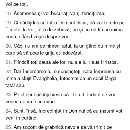
voi pe toţi.
18
.
Asemenea şi voi bucuraţi-vă şi fericiţi-mă.
19
.
Ci nădăjduiesc întru Domnul Iisus, că voi trimite pe
Timotei la voi, fără de zăbavă, ca şi eu să fiu cu inima
bună, aflând veşti despre voi.
20
.
Căci nu am pe nimeni altul, la un gând cu mine şi
care să vă poarte grija cu adevărat,
21
.
Fiindcă toţi caută ale lor, nu ale lui Iisus Hristos.
22
.
Dar încercarea lui o cunoaşteţi, căci împreună cu
mine a slujit Evanghelia, întocmai ca un copil lângă
tatăl său.
23
.
Pe el deci nădăjduiesc să-l trimit, îndată ce voi
vedea ce va fi cu mine.
24
.
Sunt, însă, încredinţat în Domnul că eu însumi voi
veni în curând.
25
.
Am socotit de grabnică nevoie să vă trimit pe