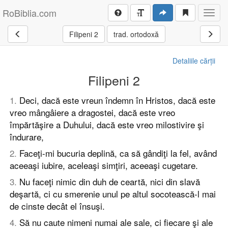
RoBiblia.com
Toggl
navig
Filipeni 2
trad. ortodoxă
Detaliile cărții
Filipeni 2
1
.
Deci, dacă este vreun îndemn în Hristos, dacă este
vreo mângâiere a dragostei, dacă este vreo
împărtăşire a Duhului, dacă este vreo milostivire şi
îndurare,
2
.
Faceţi-mi bucuria deplină, ca să gândiţi la fel, având
aceeaşi iubire, aceleaşi simţiri, aceeaşi cugetare.
3
.
Nu faceţi nimic din duh de ceartă, nici din slavă
deşartă, ci cu smerenie unul pe altul socotească-l mai
de cinste decât el însuşi.
4
.
Să nu caute nimeni numai ale sale, ci fiecare şi ale