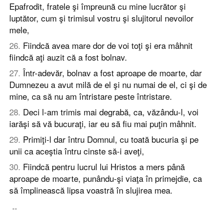
Epafrodit, fratele şi împreună cu mine lucrător şi
luptător, cum şi trimisul vostru şi slujitorul nevoilor
mele,
26
.
Fiindcă avea mare dor de voi toţi şi era mâhnit
fiindcă aţi auzit că a fost bolnav.
27
.
Într-adevăr, bolnav a fost aproape de moarte, dar
Dumnezeu a avut milă de el şi nu numai de el, ci şi de
mine, ca să nu am întristare peste întristare.
28
.
Deci l-am trimis mai degrabă, ca, văzându-l, voi
iarăşi să vă bucuraţi, iar eu să fiu mai puţin mâhnit.
29
.
Primiţi-l dar întru Domnul, cu toată bucuria şi pe
unii ca aceştia întru cinste să-i aveţi,
30
.
Fiindcă pentru lucrul lui Hristos a mers până
aproape de moarte, punându-şi viaţa în primejdie, ca
să împlinească lipsa voastră în slujirea mea.
--