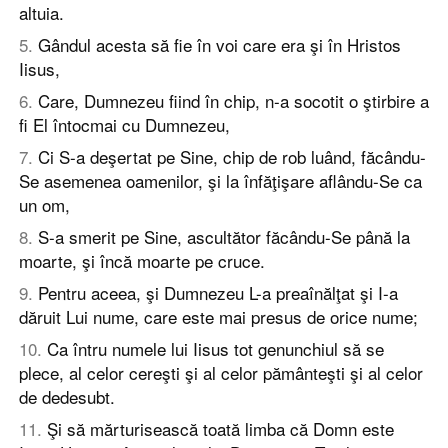
altuia.
5
.
Gândul acesta să fie în voi care era şi în Hristos
Iisus,
6
.
Care, Dumnezeu fiind în chip, n-a socotit o ştirbire a
fi El întocmai cu Dumnezeu,
7
.
Ci S-a deşertat pe Sine, chip de rob luând, făcându-
Se asemenea oamenilor, şi la înfăţişare aflându-Se ca
un om,
8
.
S-a smerit pe Sine, ascultător făcându-Se până la
moarte, şi încă moarte pe cruce.
9
.
Pentru aceea, şi Dumnezeu L-a preaînălţat şi I-a
dăruit Lui nume, care este mai presus de orice nume;
10
.
Ca întru numele lui Iisus tot genunchiul să se
plece, al celor cereşti şi al celor pământeşti şi al celor
de dedesubt.
11
.
Şi să mărturisească toată limba că Domn este