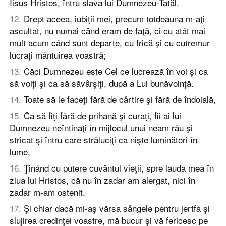
Iisus Hristos, întru slava lui Dumnezeu-Tatăl.
12
.
Drept aceea, iubiţii mei, precum totdeauna m-aţi
ascultat, nu numai când eram de faţă, ci cu atât mai
mult acum când sunt departe, cu frică şi cu cutremur
lucraţi mântuirea voastră;
13
.
Căci Dumnezeu este Cel ce lucrează în voi şi ca
să voiţi şi ca să săvârşiţi, după a Lui bunăvoinţă.
14
.
Toate să le faceţi fără de cârtire şi fără de îndoială,
15
.
Ca să fiţi fără de prihană şi curaţi, fii ai lui
Dumnezeu neîntinaţi în mijlocul unui neam rău şi
stricat şi întru care străluciţi ca nişte luminători în
lume,
16
.
Ţinând cu putere cuvântul vieţii, spre lauda mea în
ziua lui Hristos, că nu în zadar am alergat, nici în
zadar m-am ostenit.
17
.
Şi chiar dacă mi-aş vărsa sângele pentru jertfa şi
slujirea credinţei voastre, mă bucur şi vă fericesc pe