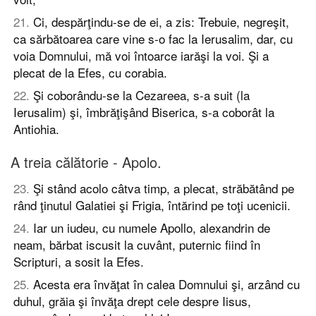
21
.
Ci, despărţindu-se de ei, a zis: Trebuie, negreşit,
ca sărbătoarea care vine s-o fac la Ierusalim, dar, cu
voia Domnului, mă voi întoarce iarăşi la voi. Şi a
plecat de la Efes, cu corabia.
22
.
Şi coborându-se la Cezareea, s-a suit (la
Ierusalim) şi, îmbrăţişând Biserica, s-a coborât la
Antiohia.
A treia călătorie - Apolo.
23
.
Şi stând acolo câtva timp, a plecat, străbătând pe
rând ţinutul Galatiei şi Frigia, întărind pe toţi ucenicii.
24
.
Iar un iudeu, cu numele Apollo, alexandrin de
neam, bărbat iscusit la cuvânt, puternic fiind în
Scripturi, a sosit la Efes.
25
.
Acesta era învăţat în calea Domnului şi, arzând cu
duhul, grăia şi învăţa drept cele despre Iisus,