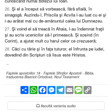
cunoscând numai botezul lui Ioan.
26
.
Şi el a început să vorbească, fără sfială, în
sinagogă. Auzindu-l, Priscila şi Acvila l-au luat cu ei şi
i-au arătat mai cu de-amănuntul calea lui Dumnezeu.
27
.
Şi voind el să treacă în Ahaia, l-au îndemnat fraţii
şi au scris ucenicilor să-l primească. Şi sosind (în
Corint), a ajutat mult cu harul celor ce crezuseră;
28
.
Căci cu tărie şi în faţa tuturor, el înfrunta pe iudei,
dovedind din Scripturi că Iisus este Hristos.
--
Faptele apostolilor 18 - Faptele Sfinţilor Apostoli - Biblia,
traducerea Bisericii Ortodoxe, Noul Testament
Partajare
WhatsApp
Facebook
Messenger
Telegram
Email
Message
Copy
Link
Ascultă varianta audio