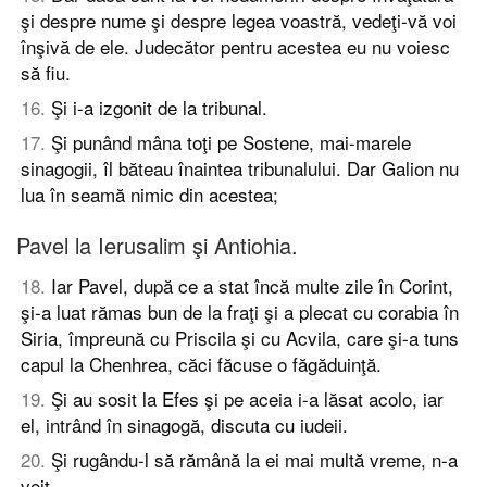
şi despre nume şi despre legea voastră, vedeţi-vă voi
înşivă de ele. Judecător pentru acestea eu nu voiesc
să fiu.
16
.
Şi i-a izgonit de la tribunal.
17
.
Şi punând mâna toţi pe Sostene, mai-marele
sinagogii, îl băteau înaintea tribunalului. Dar Galion nu
lua în seamă nimic din acestea;
Pavel la Ierusalim şi Antiohia.
18
.
Iar Pavel, după ce a stat încă multe zile în Corint,
şi-a luat rămas bun de la fraţi şi a plecat cu corabia în
Siria, împreună cu Priscila şi cu Acvila, care şi-a tuns
capul la Chenhrea, căci făcuse o făgăduinţă.
19
.
Şi au sosit la Efes şi pe aceia i-a lăsat acolo, iar
el, intrând în sinagogă, discuta cu iudeii.
20
.
Şi rugându-l să rămână la ei mai multă vreme, n-a
voit,