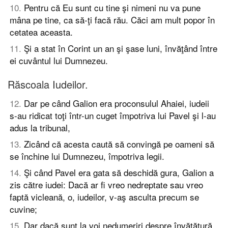
10
.
Pentru că Eu sunt cu tine şi nimeni nu va pune
mâna pe tine, ca să-ţi facă rău. Căci am mult popor în
cetatea aceasta.
11
.
Şi a stat în Corint un an şi şase luni, învăţând între
ei cuvântul lui Dumnezeu.
Răscoala Iudeilor.
12
.
Dar pe când Galion era proconsulul Ahaiei, iudeii
s-au ridicat toţi într-un cuget împotriva lui Pavel şi l-au
adus la tribunal,
13
.
Zicând că acesta caută să convingă pe oameni să
se închine lui Dumnezeu, împotriva legii.
14
.
Şi când Pavel era gata să deschidă gura, Galion a
zis către iudei: Dacă ar fi vreo nedreptate sau vreo
faptă vicleană, o, iudeilor, v-aş asculta precum se
cuvine;
15
.
Dar dacă sunt la voi nedumeriri despre învăţătură