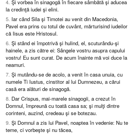
4
.
Şi vorbea în sinagogă în fiecare sâmbătă şi aducea
la credinţă iudei şi elini.
5
.
Iar când Sila şi Timotei au venit din Macedonia,
Pavel era prins cu totul de cuvânt, mărturisind iudeilor
că Iisus este Hristosul.
6
.
Şi stând ei împotrivă şi hulind, el, scuturându-şi
hainele, a zis către ei: Sângele vostru asupra capului
vostru! Eu sunt curat. De acum înainte mă voi duce la
neamuri.
7
.
Şi mutându-se de acolo, a venit în casa unuia, cu
numele Ti Iustus, cinstitor al lui Dumnezeu, a cărui
casă era alături de sinagogă.
8
.
Dar Crispus, mai-marele sinagogii, a crezut în
Domnul, împreună cu toată casa sa; şi mulţi dintre
corinteni, auzind, credeau şi se botezau.
9
.
Şi Domnul a zis lui Pavel, noaptea în vedenie: Nu te
teme, ci vorbeşte şi nu tăcea,