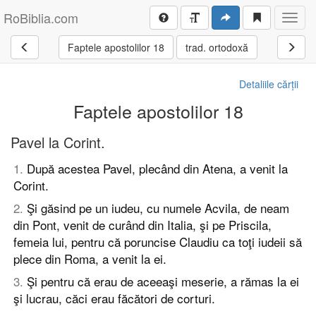
RoBiblia.com
Toggl
navig
Faptele apostolilor 18
trad. ortodoxă
Detaliile cărții
Faptele apostolilor 18
Pavel la Corint.
1
.
După acestea Pavel, plecând din Atena, a venit la
Corint.
2
.
Şi găsind pe un iudeu, cu numele Acvila, de neam
din Pont, venit de curând din Italia, şi pe Priscila,
femeia lui, pentru că poruncise Claudiu ca toţi iudeii să
plece din Roma, a venit la ei.
3
.
Şi pentru că erau de aceeaşi meserie, a rămas la ei
şi lucrau, căci erau făcători de corturi.