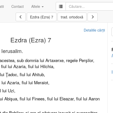
tii
Contact
Altele
Ezdra (Ezra) 7
trad. ortodoxă
Detaliile cărții
Ezdra (Ezra) 7
 Ierusalim.
acestea, sub domnia lui Artaxerxe, regele Perşilor,
fiul lui Azaria, fiul lui Hilchia,
 lui Ţadoc, fiul lui Ahitub,
 lui Azaria, fiul lui Meraiot,
l lui Uzi,
lui Abişua, fiul lui Finees, fiul lui Eleazar, fiul lui Aaron
 din Babilon; şi era el cărturar iscusit şi cunoscător