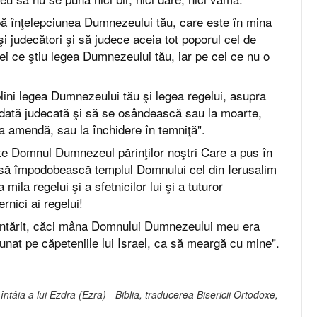
pă înţelepciunea Dumnezeului tău, care este în mina
şi judecători şi să judece aceia tot poporul cel de
 cei ce ştiu legea Dumnezeului tău, iar pe cei ce nu o
lini legea Dumnezeului tău şi legea regelui, asupra
ndată judecată şi să se osândească sau la moarte,
la amendă, sau la închidere în temniţă".
te Domnul Dumnezeul părinţilor noştri Care a pus în
 să împodobească templul Domnului cel din Ierusalim
mila regelui şi a sfetnicilor lui şi a tuturor
ernici ai regelui!
ntărit, căci mâna Domnului Dumnezeului meu era
nat pe căpeteniile lui Israel, ca să meargă cu mine".
întâia a lui Ezdra (Ezra) - Biblia, traducerea Bisericii Ortodoxe,