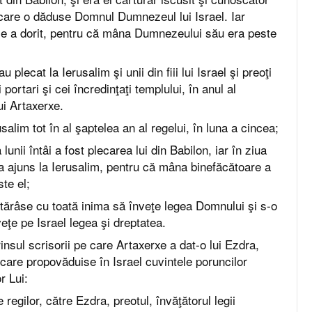
e care o dăduse Domnul Dumnezeul lui Israel. Iar
t ce a dorit, pentru că mâna Dumnezeului său era peste
 plecat la Ierusalim şi unii din fiii lui Israel şi preoţi
şi portari şi cei încredinţaţi templului, în anul al
ui Artaxerxe.
usalim tot în al şaptelea an al regelui, în luna a cincea;
 lunii întâi a fost plecarea lui din Babilon, iar în ziua
a a ajuns la Ierusalim, pentru că mâna binefăcătoare a
te el;
tărâse cu toată inima să înveţe legea Domnului şi s-o
eţe pe Israel legea şi dreptatea.
insul scrisorii pe care Artaxerxe a dat-o lui Ezdra,
, care propovăduise în Israel cuvintele poruncilor
r Lui:
 regilor, către Ezdra, preotul, învăţătorul legii