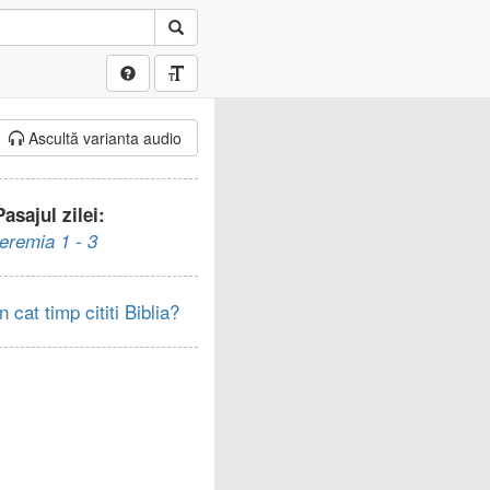
Ascultă varianta audio
Pasajul zilei:
Ieremia 1 - 3
In cat timp cititi Biblia?