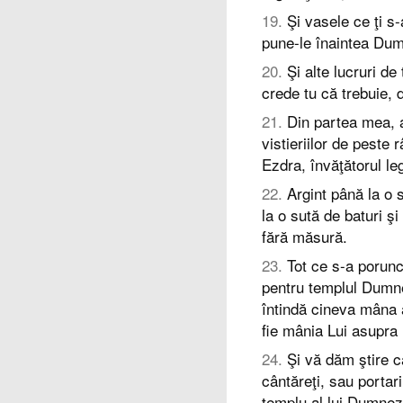
19
.
Şi vasele ce ţi s
pune-le înaintea Dum
20
.
Şi alte lucruri d
crede tu că trebuie, d
21
.
Din partea mea, a
vistieriilor de peste
Ezdra, învăţătorul le
22
.
Argint până la o 
la o sută de baturi şi
fără măsură.
23
.
Tot ce s-a porunc
pentru templul Dumne
întindă cineva mâna 
fie mânia Lui asupra re
24
.
Şi vă dăm ştire că
cântăreţi, sau portari
templu al lui Dumneze