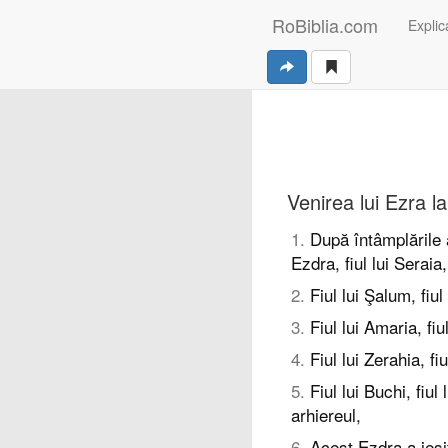
RoBiblia.com
Explica
Venirea lui Ezra la
1
.
După întâmplările 
Ezdra, fiul lui Seraia, 
2
.
Fiul lui Şalum, fiul
3
.
Fiul lui Amaria, fiul
4
.
Fiul lui Zerahia, fiu
5
.
Fiul lui Buchi, fiul 
arhiereul,
6
.
Acest Ezdra a ieşit