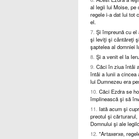
al legii lui Moise, p
regele i-a dat lui to
el.
7
.
Şi împreună cu el au
şi leviţi şi cântăreţi 
şaptelea al domniei l
8
.
Şi a venit el la Ier
9
.
Căci în ziua întâi a
întâi a lunii a cince
lui Dumnezeu era pes
10
.
Căci Ezdra se ho
împlinească şi să înv
11
.
Iată acum şi cupr
preotul şi cărturarul
Domnului şi ale legilo
12
.
"Artaxerxe, regele