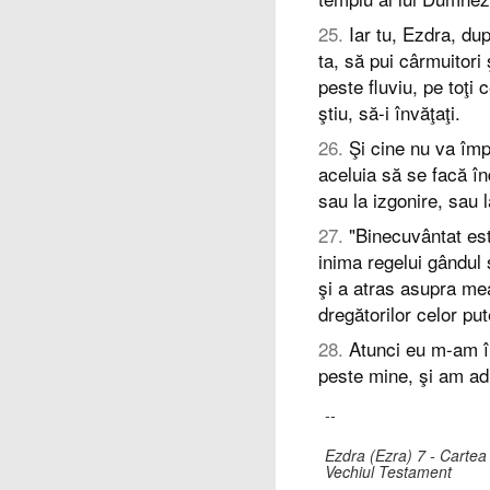
25
.
Iar tu, Ezdra, du
ta, să pui cârmuitori 
peste fluviu, pe toţi
ştiu, să-i învăţaţi.
26
.
Şi cine nu va împ
aceluia să se facă î
sau la izgonire, sau 
27
.
"Binecuvântat es
inima regelui gândul
şi a atras asupra mea 
dregătorilor celor put
28
.
Atunci eu m-am î
peste mine, şi am adu
--
Ezdra (Ezra) 7 - Cartea 
Vechiul Testament