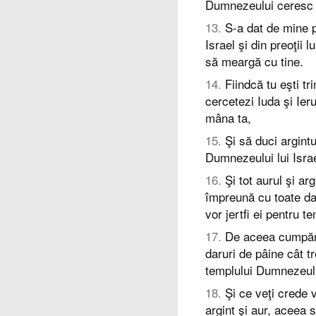
Dumnezeului ceresc C
13
.
S-a dat de mine p
Israel şi din preoţii l
să meargă cu tine.
14
.
Fiindcă tu eşti tr
cercetezi Iuda şi Ier
mâna ta,
15
.
Şi să duci argintul
Dumnezeului lui Israe
16
.
Şi tot aurul şi ar
împreună cu toate dar
vor jertfi ei pentru t
17
.
De aceea cumpără
daruri de pâine cât tre
templului Dumnezeulu
18
.
Şi ce veţi crede v
argint şi aur, aceea 