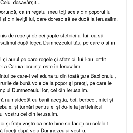
elui desăvârşit...
oruncă, ca în regatul meu toţi aceia din poporul lui
ui şi din leviţii lui, care doresc să se ducă la Ierusalim,
imis de rege şi de cei şapte sfetnici ai lui, ca să
usalimul după legea Dumnezeului tău, pe care o ai în
 şi aurul pe care regele şi sfetnicii lui l-au jertfit
l a Căruia locuinţă este în Ierusalim
gintul pe care-l vei aduna tu din toată ţara Babilonului,
urile de bună voie de la popor şi preoţi, pe care le
emplul Dumnezeului lor, cel din Ierusalim.
 numaidecât cu banii aceştia, boi, berbeci, miei şi
buie, şi turnări pentru ei şi du-le la jertfelnicul
i vostru cel din Ierusalim.
oi şi fraţii voştri că este bine să faceţi cu celălalt
să faceţi după voia Dumnezeului vostru.