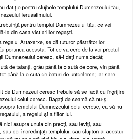
-au dat ţie pentru slujbele templului Dumnezeului tău,
nezeului Ierusalimului.
e trebuinţă pentru templul Dumnezeului tău, ce vei
ă-le din casa vistieriilor regeşti.
 regelui Artaxerxe, se dă tuturor păstrătorilor
 râu porunca aceasta: Tot ce va cere de la voi preotul
gii Dumnezeului ceresc, să-i daţi numaidecât;
sută de talanţi, grâu până la o sută de core, vin până
 tot până la o sută de baturi de untdelemn; iar sare,
it de Dumnezeul ceresc trebuie să se facă cu îngrijire
zeului celui ceresc. Băgaţi de seamă să nu-şi
asupra templului Dumnezeului celui ceresc, ca să nu
gatului, a regelui şi a fiilor lui.
 nici asupra unuia din preoţi, sau leviţi, sau
, sau cei încredinţaţi templului, sau slujitori ai acestui
u să nu se pună nici bir, nici dare, nici vamă.