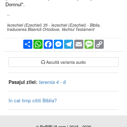
Domnul".
--
Iezechiel (Ezechiel) 35 - Iezechiel (Ezechiel) - Biblia,
traducerea Bisericii Ortodoxe, Vechiul Testament
Partajare
WhatsApp
Facebook
Messenger
Telegram
Email
Message
Copy
Link
Ascultă varianta audio
Pasajul zilei:
Ieremia 4 - 6
In cat timp cititi Biblia?
© RoBIBLIA.com | 2015 - 2026