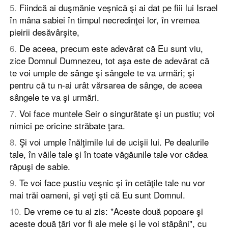
5
.
Fiindcă ai duşmănie veşnică şi ai dat pe fiii lui Israel
în mâna sabiei în timpul necredinţei lor, în vremea
pieirii desăvârşite,
6
.
De aceea, precum este adevărat că Eu sunt viu,
zice Domnul Dumnezeu, tot aşa este de adevărat că
te voi umple de sânge şi sângele te va urmări; şi
pentru că tu n-ai urât vărsarea de sânge, de aceea
sângele te va şi urmări.
7
.
Voi face muntele Seir o singurătate şi un pustiu; voi
nimici pe oricine străbate ţara.
8
.
Şi voi umple înălţimile lui de ucişii lui. Pe dealurile
tale, în văile tale şi în toate văgăunile tale vor cădea
răpuşi de sabie.
9
.
Te voi face pustiu veşnic şi în cetăţile tale nu vor
mai trăi oameni, şi veţi şti că Eu sunt Domnul.
10
.
De vreme ce tu ai zis: "Aceste două popoare şi
aceste două ţări vor fi ale mele şi le voi stăpâni", cu