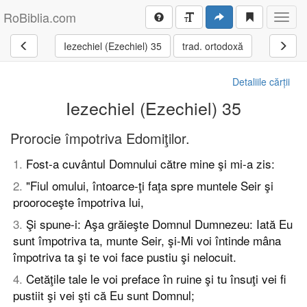
RoBiblia.com
Toggl
navig
Iezechiel (Ezechiel) 35
trad. ortodoxă
Detaliile cărții
Iezechiel (Ezechiel) 35
Prorocie împotriva Edomiţilor.
1
.
Fost-a cuvântul Domnului către mine şi mi-a zis:
2
.
"Fiul omului, întoarce-ţi faţa spre muntele Seir şi
prooroceşte împotriva lui,
3
.
Şi spune-i: Aşa grăieşte Domnul Dumnezeu: Iată Eu
sunt împotriva ta, munte Seir, şi-Mi voi întinde mâna
împotriva ta şi te voi face pustiu şi nelocuit.
4
.
Cetăţile tale le voi preface în ruine şi tu însuţi vei fi
pustiit şi vei şti că Eu sunt Domnul;