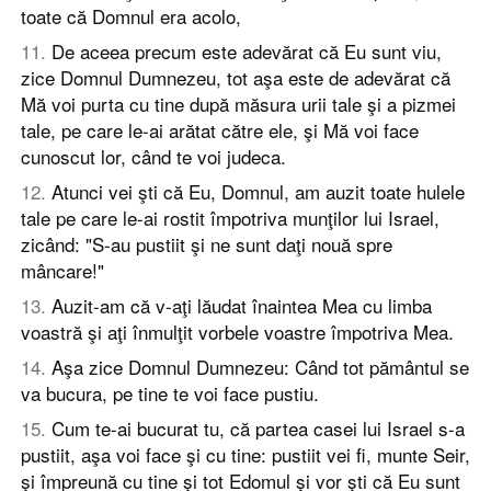
toate că Domnul era acolo,
11
.
De aceea precum este adevărat că Eu sunt viu,
zice Domnul Dumnezeu, tot aşa este de adevărat că
Mă voi purta cu tine după măsura urii tale şi a pizmei
tale, pe care le-ai arătat către ele, şi Mă voi face
cunoscut lor, când te voi judeca.
12
.
Atunci vei şti că Eu, Domnul, am auzit toate hulele
tale pe care le-ai rostit împotriva munţilor lui Israel,
zicând: "S-au pustiit şi ne sunt daţi nouă spre
mâncare!"
13
.
Auzit-am că v-aţi lăudat înaintea Mea cu limba
voastră şi aţi înmulţit vorbele voastre împotriva Mea.
14
.
Aşa zice Domnul Dumnezeu: Când tot pământul se
va bucura, pe tine te voi face pustiu.
15
.
Cum te-ai bucurat tu, că partea casei lui Israel s-a
pustiit, aşa voi face şi cu tine: pustiit vei fi, munte Seir,
şi împreună cu tine şi tot Edomul şi vor şti că Eu sunt