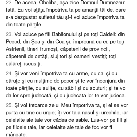
22
.
De aceea, Oholiba, aşa zice Domnul Dumnezeu:
Iată, Eu voi aţâţa împotriva ta pe amanţii tăi de. care
s-a dezgustat sufletul tău şi-i voi aduce împotriva ta
din toate părţile.
23
.
Voi aduce pe fiii Babilonului şi pe toţi Caldeii: din
Pecod, din Şoa şi din Coa şi, împreună cu ei, pe toţi
Asirienii, tineri frumoşi, căpetenii de provincii,
căpetenii de cetăţi, slujitori şi oameni vestiţi; toţi
călăreţi iscusiţi.
24
.
Şi vor veni împotriva ta cu arme, cu cai şi cu
căruţe şi cu mulţime de popor şi te vor înconjura din
toate părţile, cu suliţe, cu săbii şi cu scuturi; şi te voi
da lor spre judecată, şi cu judecata lor te vor judeca.
25
.
Şi voi întoarce zelul Meu împotriva ta, şi ei se vor
purta cu tine cu urgie; îţi vor tăia nasul şi urechile, iar
celelalte ale tale vor cădea de sabie. Lua-vor pe fiii şi
pe fiicele tale, iar celelalte ale tale de foc vor fi
mâncate.