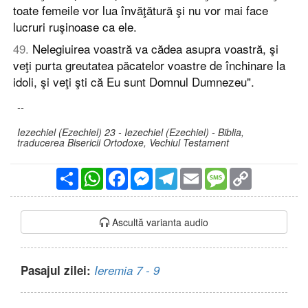
toate femeile vor lua învăţătură şi nu vor mai face
lucruri ruşinoase ca ele.
49
.
Nelegiuirea voastră va cădea asupra voastră, şi
veţi purta greutatea păcatelor voastre de închinare la
idoli, şi veţi şti că Eu sunt Domnul Dumnezeu".
--
Iezechiel (Ezechiel) 23 - Iezechiel (Ezechiel) - Biblia,
traducerea Bisericii Ortodoxe, Vechiul Testament
Partajare
WhatsApp
Facebook
Messenger
Telegram
Email
Message
Copy
Link
Ascultă varianta audio
Pasajul zilei:
Ieremia 7 - 9