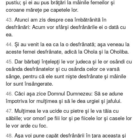
pustiu; şi ei au pus brăţări la mâinile femeilor şi
coroane măreţe pe capetele lor.
43
.
Atunci am zis despre cea îmbătrânită în
desfrânări: Acum vor sfârşi desfrânările ei o dată cu
ea.
44
.
Şi au venit la ea ca la o desfrânată; aşa veneau la
aceste femei desfrânate, adică la Ohola şi la Oholiba.
45
.
Dar bărbaţi înţelepţi le vor judeca şi le or osândi cu
osânda desfrânatelor şi cu osânda celor ce varsă
sânge, pentru că ele sunt nişte desfrânate şi mâinile
lor sunt însângerate.
46
.
Căci aşa zice Domnul Dumnezeu: Să se adune
împotriva lor mulţimea şi să le dea urgiei şi jafului.
47
.
Mulţimea le va ucide cu pietre şi le va tăia cu
săbiile; vor omorî pe fiii lor şi pe fiicele lor şi casele lor
le vor arde cu foc.
48
.
Aşa voi pune capăt desfrânării în ţara aceasta şi