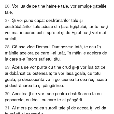
26
.
Vor lua de pe tine hainele tale, vor smulge gătelile
tale,
27
.
Şi voi pune capăt desfrânărilor tale şi
destrăbălărilor tale aduse din ţara Egiptului, iar tu nu-ţi
vei mai întoarce ochii spre ei şi de Egipt nu-ţi vei mai
aminti,
28
.
Că aşa zice Domnul Dumnezeu: Iată, te dau în
mâinile acelora pe care i-ai urât, în mâinile acelora de
la care s-a întors sufletul tău.
29
.
Aceia se vor purta cu tine crud şi-ţi vor lua tot ce
ai dobândit cu osteneală; te vor lăsa goală, cu totul
goală, şi descoperită va fi goliciunea ta cea ruşinoasă
şi desfrânarea ta şi pângărirea.
30
.
Acestea ţi se vor face pentru desfrânarea ta cu
popoarele, cu idolii cu care te-ai pângărit.
31
.
Ai mers pe calea surorii tale şi de aceea îţi voi da
în mână şi paharul ei.