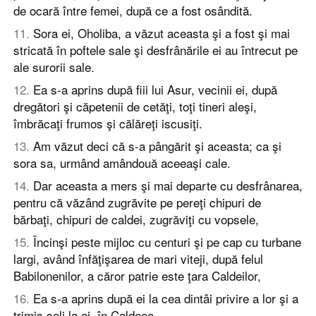
de ocară între femei, după ce a fost osândită.
11
.
Sora ei, Oholiba, a văzut aceasta şi a fost şi mai
stricată în poftele sale şi desfrânările ei au întrecut pe
ale surorii sale.
12
.
Ea s-a aprins după fiii lui Asur, vecinii ei, după
dregători şi căpetenii de cetăţi, toţi tineri aleşi,
îmbrăcaţi frumos şi călăreţi iscusiţi.
13
.
Am văzut deci că s-a pângărit şi aceasta; ca şi
sora sa, urmând amândouă aceeaşi cale.
14
.
Dar aceasta a mers şi mai departe cu desfrânarea,
pentru că văzând zugrăvite pe pereţi chipuri de
bărbaţi, chipuri de caldei, zugrăviţi cu vopsele,
15
.
Încinşi peste mijloc cu centuri şi pe cap cu turbane
largi, având înfăţişarea de mari viteji, după felul
Babilonenilor, a căror patrie este ţara Caldeilor,
16
.
Ea s-a aprins după ei la cea dintâi privire a lor şi a
trimis soli la ei, în Caldeea.