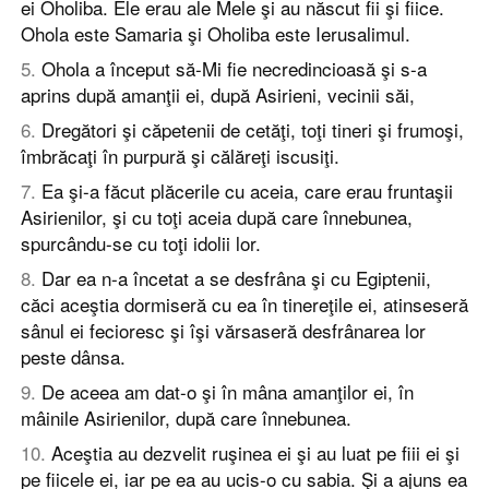
ei Oholiba. Ele erau ale Mele şi au născut fii şi fiice.
Ohola este Samaria şi Oholiba este Ierusalimul.
5
.
Ohola a început să-Mi fie necredincioasă şi s-a
aprins după amanţii ei, după Asirieni, vecinii săi,
6
.
Dregători şi căpetenii de cetăţi, toţi tineri şi frumoşi,
îmbrăcaţi în purpură şi călăreţi iscusiţi.
7
.
Ea şi-a făcut plăcerile cu aceia, care erau fruntaşii
Asirienilor, şi cu toţi aceia după care înnebunea,
spurcându-se cu toţi idolii lor.
8
.
Dar ea n-a încetat a se desfrâna şi cu Egiptenii,
căci aceştia dormiseră cu ea în tinereţile ei, atinseseră
sânul ei fecioresc şi îşi vărsaseră desfrânarea lor
peste dânsa.
9
.
De aceea am dat-o şi în mâna amanţilor ei, în
mâinile Asirienilor, după care înnebunea.
10
.
Aceştia au dezvelit ruşinea ei şi au luat pe fiii ei şi
pe fiicele ei, iar pe ea au ucis-o cu sabia. Şi a ajuns ea