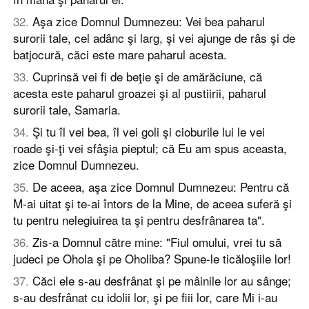
32
.
Aşa zice Domnul Dumnezeu: Vei bea paharul
surorii tale, cel adânc şi larg, şi vei ajunge de râs şi de
batjocură, căci este mare paharul acesta.
33
.
Cuprinsă vei fi de beţie şi de amărăciune, că
acesta este paharul groazei şi al pustiirii, paharul
surorii tale, Samaria.
34
.
Şi tu îl vei bea, îl vei goli şi cioburile lui le vei
roade şi-ţi vei sfâşia pieptul; că Eu am spus aceasta,
zice Domnul Dumnezeu.
35
.
De aceea, aşa zice Domnul Dumnezeu: Pentru că
M-ai uitat şi te-ai întors de la Mine, de aceea suferă şi
tu pentru nelegiuirea ta şi pentru desfrânarea ta".
36
.
Zis-a Domnul către mine: "Fiul omului, vrei tu să
judeci pe Ohola şi pe Oholiba? Spune-le ticăloşiile lor!
37
.
Căci ele s-au desfrânat şi pe mâinile lor au sânge;
s-au desfrânat cu idolii lor, şi pe fiii lor, care Mi i-au