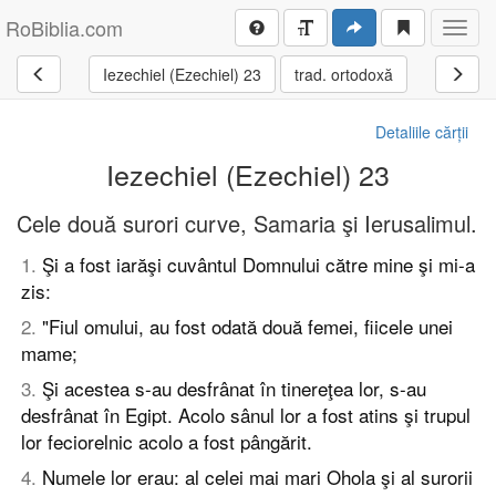
RoBiblia.com
Toggl
navig
Iezechiel (Ezechiel) 23
trad. ortodoxă
Detaliile cărții
Iezechiel (Ezechiel) 23
Cele două surori curve, Samaria şi Ierusalimul.
1
.
Şi a fost iarăşi cuvântul Domnului către mine şi mi-a
zis:
2
.
"Fiul omului, au fost odată două femei, fiicele unei
mame;
3
.
Şi acestea s-au desfrânat în tinereţea lor, s-au
desfrânat în Egipt. Acolo sânul lor a fost atins şi trupul
lor feciorelnic acolo a fost pângărit.
4
.
Numele lor erau: al celei mai mari Ohola şi al surorii