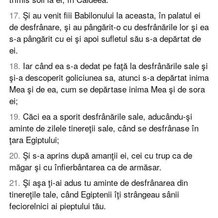
17
.
Şi au venit fiii Babilonului la aceasta, în palatul ei
de desfrânare, şi au pângărit-o cu desfrânările lor şi ea
s-a pângărit cu ei şi apoi sufletul său s-a depărtat de
ei.
18
.
Iar când ea s-a dedat pe faţă la desfrânările sale şi
şi-a descoperit goliciunea sa, atunci s-a depărtat inima
Mea şi de ea, cum se depărtase inima Mea şi de sora
ei;
19
.
Căci ea a sporit desfrânările sale, aducându-şi
aminte de zilele tinereţii sale, când se desfrânase în
ţara Egiptului;
20
.
Şi s-a aprins după amanţii ei, cei cu trup ca de
măgar şi cu înfierbântarea ca de armăsar.
21
.
Şi aşa ţi-ai adus tu aminte de desfrânarea din
tinereţile tale, când Egiptenii îţi strângeau sânii
feciorelnici ai pieptului tău.