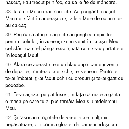
născut, i-au trecut prin foc, ca să le fie de mâncare.
38
.
Iată ce Mi-au mai făcut ele: Au pângărit locaşul
Meu cel sfânt în aceeaşi zi şi zilele Mele de odihnă le-
au călcat;
39
.
Pentru că atunci când ele au junghiat copiii lor
pentru idolii lor, în aceeaşi zi au venit în locaşul Meu
cel sfânt ca să-l pângărească; iată cum s-au purtat ele
în locaşul Meu!
40
.
Afară de aceasta, ele umblau după oameni veniţi
de departe; trimiteau la ei soli şi ei veneau. Pentru ei
te-ai îmbăiat, ţi-ai făcut ochii cu dresuri şi te-ai gătit cu
podoabe.
41
.
Te-ai aşezat pe pat luxos, în faţa căruia era gătită
o masă pe care tu ai pus tămâia Mea şi untdelemnul
Meu.
42
.
Şi răsunau strigătele de veselie ale mulţimii
nepăsătoare, din pricina gloatei de oameni aduşi din