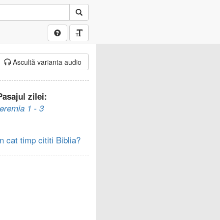
Ascultă varianta audio
Pasajul zilei:
Ieremia 1 - 3
In cat timp cititi Biblia?