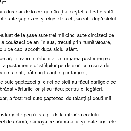
ânt.
-a adus dar de la cei număraţi ai obştei, a fost o sută
pte sute şaptezeci şi cinci de sicli, socotit după siclul
a luat de la şase sute trei mii cinci sute cincizeci de
la douăzeci de ani în sus, trecuţi prin numărătoare,
clu de cap, socotit după siclul sfânt.
 de argint s-au întrebuinţat la turnarea postamentelor
i a postamentelor stâlpilor perdelelor lui: o sută de
 de talanţi, câte un talant la postament;
e sute şaptezeci şi cinci de sicli au făcut cârligele de
mbrăcat vârfurile lor şi au făcut pentru ei legători.
ar, a fost: trei sute şaptezeci de talanţi şi două mii
ostamente pentru stâlpii de la intrarea cortului
l cel de aramă, cămaşa de aramă a lui şi toate uneltele