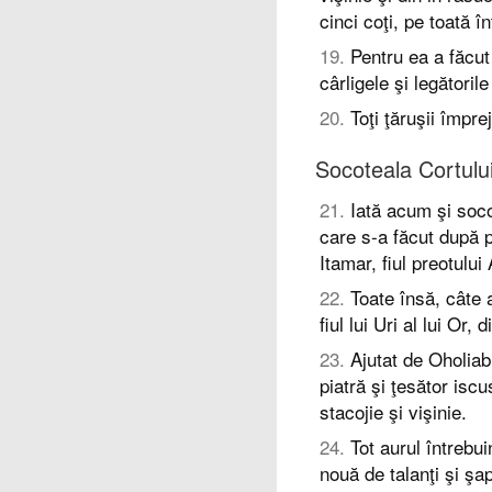
cinci coţi, pe toată în
19
.
Pentru ea a făcut
cârligele şi legătoril
20
.
Toţi ţăruşii împre
Socoteala Cortului
21
.
Iată acum şi socot
care s-a făcut după p
Itamar, fiul preotului
22
.
Toate însă, câte 
fiul lui Uri al lui Or, 
23
.
Ajutat de Oholiab
piatră şi ţesător isc
stacojie şi vişinie.
24
.
Tot aurul întrebuin
nouă de talanţi şi şap