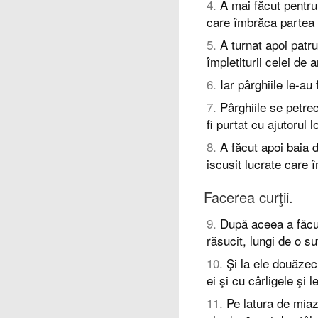
4
.
A mai făcut pentru
care îmbrăca partea l
5
.
A turnat apoi patru
împletiturii celei de 
6
.
Iar pârghiile le-a
7
.
Pârghiile se petrec
fi purtat cu ajutorul l
8
.
A făcut apoi baia 
iscusit lucrate care 
Facerea curţii.
9
.
După aceea a făcu
răsucit, lungi de o su
10
.
Şi la ele douăze
ei şi cu cârligele şi l
11
.
Pe latura de miaz