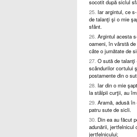
socotit după siclul sf
25
.
Iar argintul, ce s
de talanţi şi o mie şa
sfânt.
26
.
Argintul acesta s-
oameni, în vârstă de 
câte o jumătate de si
27
.
O sută de talanţi
scândurilor cortului ş
postamente din o sută
28
.
Iar din o mie şapt
la stâlpii curţii, au î
29
.
Aramă, adusă în d
patru sute de sicli.
30
.
Din ea au făcut p
adunării, jertfelnicu
jertfelnicului;