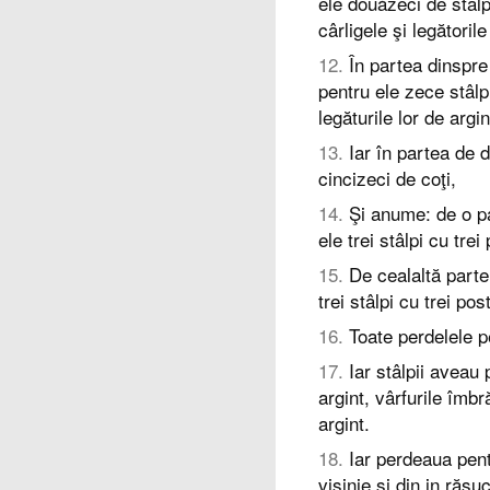
ele douăzeci de stâl
cârligele şi legătorile
12
.
În partea dinspre 
pentru ele zece stâlp
legăturile lor de argin
13
.
Iar în partea de d
cincizeci de coţi,
14
.
Şi anume: de o par
ele trei stâlpi cu tr
15
.
De cealaltă parte 
trei stâlpi cu trei p
16
.
Toate perdelele pe
17
.
Iar stâlpii aveau
argint, vârfurile îmbră
argint.
18
.
Iar perdeaua pentr
vişinie şi din in răsu