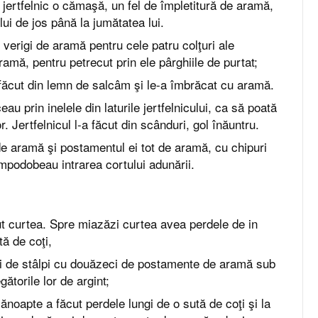
 jertfelnic o cămaşă, un fel de împletitură de aramă,
ui de jos până la jumătatea lui.
 verigi de aramă pentru cele patru colţuri ale
aramă, pentru petrecut prin ele pârghiile de purtat;
u făcut din lemn de salcâm şi le-a îmbrăcat cu aramă.
eau prin inelele din laturile jertfelnicului, ca să poată
or. Jertfelnicul l-a făcut din scânduri, gol înăuntru.
de aramă şi postamentul ei tot de aramă, cu chipuri
împodobeau intrarea cortului adunării.
t curtea. Spre miazăzi curtea avea perdele de in
tă de coţi,
ci de stâlpi cu douăzeci de postamente de aramă sub
egătorile lor de argint;
ănoapte a făcut perdele lungi de o sută de coţi şi la