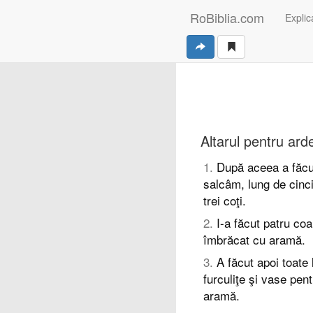
RoBiblia.com
Explica
Altarul pentru arde
1
.
După aceea a făcut 
salcâm, lung de cinci 
trei coţi.
2
.
I-a făcut patru coar
îmbrăcat cu aramă.
3
.
A făcut apoi toate l
furculiţe şi vase pen
aramă.