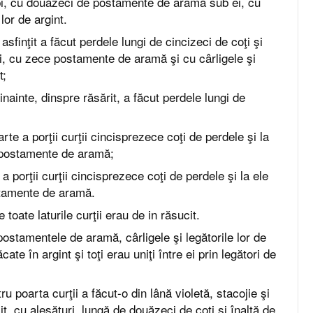
pi, cu douăzeci de postamente de aramă sub ei, cu
 lor de argint.
asfinţit a făcut perdele lungi de cincizeci de coţi şi
i, cu zece postamente de aramă şi cu cârligele şi
t;
inainte, dinspre răsărit, a făcut perdele lungi de
te a porţii curţii cincisprezece coţi de perdele şi la
ei postamente de aramă;
a porţii curţii cincisprezece coţi de perdele şi la ele
ostamente de aramă.
 toate laturile curţii erau de in răsucit.
 postamentele de aramă, cârligele şi legătorile lor de
cate în argint şi toţi erau uniţi între ei prin legători de
u poarta curţii a făcut-o din lână violetă, stacojie şi
cit, cu alesături, lungă de douăzeci de coţi şi înaltă de