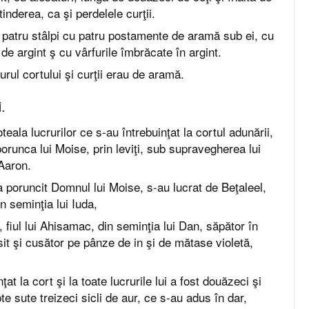
tinderea, ca şi perdelele curţii.
 patru stâlpi cu patru postamente de aramă sub ei, cu
e de argint ş cu vârfurile îmbrăcate în argint.
jurul cortului şi curţii erau de aramă.
.
eala lucrurilor ce s-au întrebuinţat la cortul adunării,
orunca lui Moise, prin leviţi, sub supravegherea lui
 Aaron.
a poruncit Domnul lui Moise, s-au lucrat de Beţaleel,
din seminţia lui Iuda,
, fiul lui Ahisamac, din seminţia lui Dan, săpător în
usit şi cusător pe pânze de in şi de mătase violetă,
ţat la cort şi la toate lucrurile lui a fost douăzeci şi
te sute treizeci sicli de aur, ce s-au adus în dar,