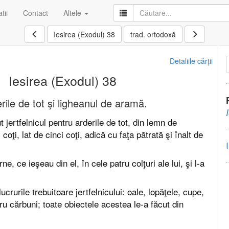
tii
Contact
Altele
Iesirea (Exodul) 38
trad. ortodoxă
Detaliile cărții
Iesirea (Exodul) 38
rile de tot şi ligheanul de aramă.
jertfelnicul pentru arderile de tot, din lemn de
coţi, lat de cinci coţi, adică cu faţa pătrată şi înalt de
ne, ce ieşeau din el, în cele patru colţuri ale lui, şi l-a
ucrurile trebuitoare jertfelnicului: oale, lopăţele, cupe,
tru cărbuni; toate obiectele acestea le-a făcut din