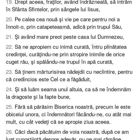
19
.
Drept aceea, fraţilor, având îndrăzneală, să intrăm
în Sfânta Sfintelor, prin sângele lui Iisus,
20
.
Pe calea cea nouă şi vie pe care pentru noi a
înnoit-o, prin catapeteasmă, adică prin trupul Său,
21
.
Şi având mare preot peste casa lui Dumnezeu,
22
.
Să ne apropiem cu inimă curată, întru plinătatea
credinţei, curăţindu-ne prin stropire inimile de orice
cuget rău, şi spălându-ne trupul în apă curată,
23
.
Să ţinem mărturisirea nădejdii cu neclintire, pentru
că credincios este Cel ce a făgăduit,
24
.
Şi să luăm seama unul altuia, ca să ne îndemnăm
la dragoste şi la fapte bune,
25
.
Fără să părăsim Biserica noastră, precum le este
obiceiul unora, ci îndemnători făcându-ne, cu atât mai
mult, cu cât vedeţi că se apropie ziua aceea.
26
.
Căci dacă păcătuim de voia noastră, după ce am
luat cunoştiinţă despre adevăr, nu ne mai rămâne,