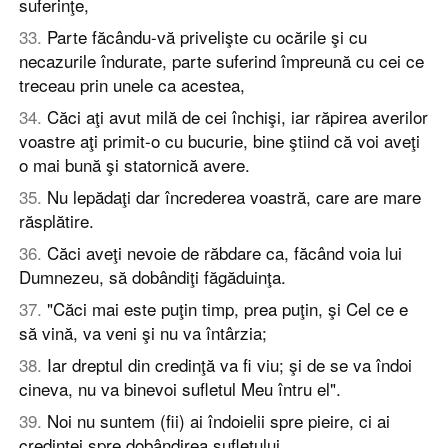
suferinţe,
33
.
Parte făcându-vă privelişte cu ocările şi cu
necazurile îndurate, parte suferind împreună cu cei ce
treceau prin unele ca acestea,
34
.
Căci aţi avut milă de cei închişi, iar răpirea averilor
voastre aţi primit-o cu bucurie, bine ştiind că voi aveţi
o mai bună şi statornică avere.
35
.
Nu lepădaţi dar încrederea voastră, care are mare
răsplătire.
36
.
Căci aveţi nevoie de răbdare ca, făcând voia lui
Dumnezeu, să dobândiţi făgăduinţa.
37
.
"Căci mai este puţin timp, prea puţin, şi Cel ce e
să vină, va veni şi nu va întârzia;
38
.
Iar dreptul din credinţă va fi viu; şi de se va îndoi
cineva, nu va binevoi sufletul Meu întru el".
39
.
Noi nu suntem (fii) ai îndoielii spre pieire, ci ai
credinţei spre dobândirea sufletului.