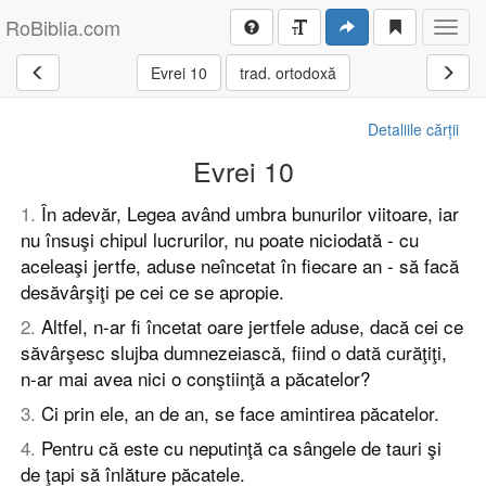
RoBiblia.com
Toggl
navig
Evrei 10
trad. ortodoxă
Detaliile cărții
Evrei 10
1
.
În adevăr, Legea având umbra bunurilor viitoare, iar
nu însuşi chipul lucrurilor, nu poate niciodată - cu
aceleaşi jertfe, aduse neîncetat în fiecare an - să facă
desăvârşiţi pe cei ce se apropie.
2
.
Altfel, n-ar fi încetat oare jertfele aduse, dacă cei ce
săvârşesc slujba dumnezeiască, fiind o dată curăţiţi,
n-ar mai avea nici o conştiinţă a păcatelor?
3
.
Ci prin ele, an de an, se face amintirea păcatelor.
4
.
Pentru că este cu neputinţă ca sângele de tauri şi
de ţapi să înlăture păcatele.