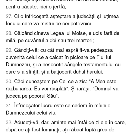
pentru păcate, nici o jertfă,
27
.
Ci o înfricoşată aşteptare a judecăţii şi iuţimea
focului care va mistui pe cei potrivnici.
28
.
Călcând cineva Legea lui Moise, e ucis fără de
milă, pe cuvântul a doi sau trei martori;
29
.
Gândiţi-vă: cu cât mai aspră fi-va pedeapsa
cuvenită celui ce a călcat în picioare pe Fiul lui
Dumnezeu, şi a nesocotit sângele testamentului cu
care s-a sfinţit, şi a batjocorit duhul harului.
30
.
Căci cunoaştem pe Cel ce a zis: "A Mea este
răzbunarea; Eu voi răsplăti". Şi iarăşi: "Domnul va
judeca pe poporul Său".
31
.
Înfricoşător lucru este să cădem în mâinile
Dumnezeului celui viu.
32
.
Aduceţi-vă, dar, aminte mai întâi de zilele în care,
după ce aţi fost luminaţi, aţi răbdat luptă grea de