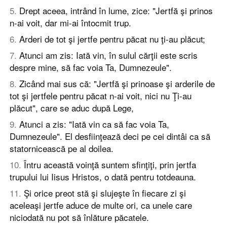
5
.
Drept aceea, intrând în lume, zice: "Jertfă şi prinos
n-ai voit, dar mi-ai întocmit trup.
6
.
Arderi de tot şi jertfe pentru păcat nu ţi-au plăcut;
7
.
Atunci am zis: Iată vin, în sulul cărţii este scris
despre mine, să fac voia Ta, Dumnezeule".
8
.
Zicând mai sus că: "Jertfă şi prinoase şi arderile de
tot şi jertfele pentru păcat n-ai voit, nici nu Ţi-au
plăcut", care se aduc după Lege,
9
.
Atunci a zis: "Iată vin ca să fac voia Ta,
Dumnezeule". El desfiinţează deci pe cei dintâi ca să
statornicească pe al doilea.
10
.
Întru această voinţă suntem sfinţiţi, prin jertfa
trupului lui Iisus Hristos, o dată pentru totdeauna.
11
.
Şi orice preot stă şi slujeşte în fiecare zi şi
aceleaşi jertfe aduce de multe ori, ca unele care
niciodată nu pot să înlăture păcatele.