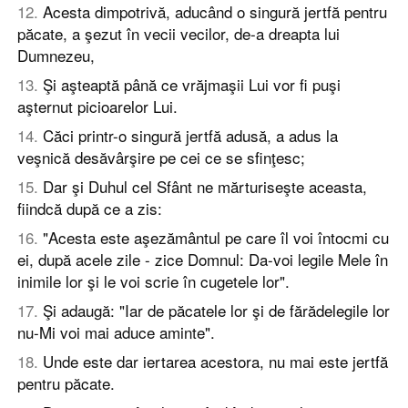
12
.
Acesta dimpotrivă, aducând o singură jertfă pentru
păcate, a şezut în vecii vecilor, de-a dreapta lui
Dumnezeu,
13
.
Şi aşteaptă până ce vrăjmaşii Lui vor fi puşi
aşternut picioarelor Lui.
14
.
Căci printr-o singură jertfă adusă, a adus la
veşnică desăvârşire pe cei ce se sfinţesc;
15
.
Dar şi Duhul cel Sfânt ne mărturiseşte aceasta,
fiindcă după ce a zis:
16
.
"Acesta este aşezământul pe care îl voi întocmi cu
ei, după acele zile - zice Domnul: Da-voi legile Mele în
inimile lor şi le voi scrie în cugetele lor".
17
.
Şi adaugă: "Iar de păcatele lor şi de fărădelegile lor
nu-Mi voi mai aduce aminte".
18
.
Unde este dar iertarea acestora, nu mai este jertfă
pentru păcate.