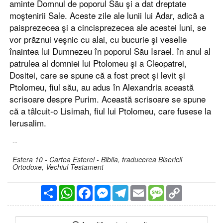
aminte Domnul de poporul Său şi a dat dreptate
moştenirii Sale. Aceste zile ale lunii lui Adar, adică a
paisprezecea şi a cincisprezecea ale acestei luni, se
vor prăznui veşnic cu alai, cu bucurie şi veselie
înaintea lui Dumnezeu în poporul Său Israel. în anul al
patrulea al domniei lui Ptolomeu şi a Cleopatrei,
Dositei, care se spune că a fost preot şi levit şi
Ptolomeu, fiul său, au adus în Alexandria această
scrisoare despre Purim. Această scrisoare se spune
că a tâlcuit-o Lisimah, fiul lui Ptolomeu, care fusese la
Ierusalim.
--
Estera 10 - Cartea Esterei - Biblia, traducerea Bisericii
Ortodoxe, Vechiul Testament
Partajare
WhatsApp
Facebook
Messenger
Telegram
Email
Message
Copy
Link