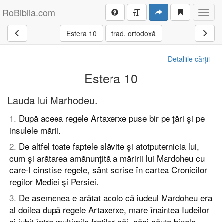
RoBiblia.com
Toggl
navig
Estera 10
trad. ortodoxă
Detaliile cărții
Estera 10
Lauda lui Marhodeu.
1
.
După aceea regele Artaxerxe puse bir pe ţări şi pe
insulele mării.
2
.
De altfel toate faptele slăvite şi atotputernicia lui,
cum şi arătarea amănunţită a măririi lui Mardoheu cu
care-l cinstise regele, sânt scrise în cartea Cronicilor
regilor Mediei şi Persiei.
3
.
De asemenea e arătat acolo că iudeul Mardoheu era
al doilea după regele Artaxerxe, mare înaintea Iudeilor
şi iubit între mulţimile fraţilor săi, căci căuta binele