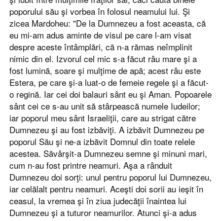
poporului său şi vorbea în folosul neamului lui. Şi
zicea Mardoheu: "De la Dumnezeu a fost aceasta, că
eu mi-am adus aminte de visul pe care l-am visat
despre aceste întâmplări, că n-a rămas neîmplinit
nimic din el. Izvorul cel mic s-a făcut râu mare şi a
fost lumină, soare şi mulţime de apă; acest râu este
Estera, pe care şi-a luat-o de femeie regele şi a făcut-
o regină. Iar cei doi balauri sânt eu şi Aman. Popoarele
sânt cei ce s-au unit să stârpească numele Iudeilor;
iar poporul meu sânt Israeliţii, care au strigat către
Dumnezeu şi au fost izbăviţi. A izbăvit Dumnezeu pe
poporul Său şi ne-a izbăvit Domnul din toate relele
acestea. Săvârşit-a Dumnezeu semne şi minuni mari,
cum n-au fost printre neamuri. Aşa a rânduit
Dumnezeu doi sorţi: unul pentru poporul lui Dumnezeu,
iar celălalt pentru neamuri. Aceşti doi sorii au ieşit în
ceasul, la vremea şi în ziua judecăţii înaintea lui
Dumnezeu şi a tuturor neamurilor. Atunci şi-a adus