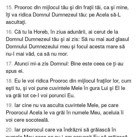
15
.
Prooroc din mijlocul tău şi din fraţii tăi, ca şi mine,
îţi va ridica Domnul Dumnezeul tău: pe Acela să-L
ascultaţi.
16
.
Că tu la Horeb, în ziua adunării, ai cerut de la
Domnul Dumnezeul tău şi ai zis: Să nu mai aud glasul
Domnului Dumnezeului meu şi focul acesta mare să
nu-l mai văd, ca să nu mor.
17
.
Atunci mi-a zis Domnul: Bine este ceea ce ţi-au
spus ei.
18
.
Eu le voi ridica Prooroc din mijlocul fraţilor lor, cum
eşti tu, şi voi pune cuvintele Mele în gura Lui şi El le
va grăi tot ce-I voi porunci Eu.
19
.
Iar cine nu va asculta cuvintele Mele, pe care
Proorocul Acela le va grăi în numele Meu, aceluia îi
voi cere socoteală.
20
.
Iar proorocul care va îndrăzni să grăiască în
numele Meu ceea ce nu i-am poruncit Eu să grăiască,