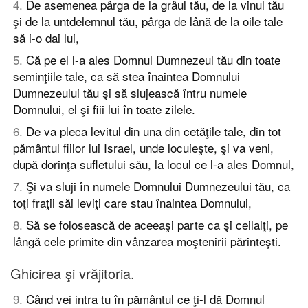
4
.
De asemenea pârga de la grâul tău, de la vinul tău
şi de la untdelemnul tău, pârga de lână de la oile tale
să i-o dai lui,
5
.
Că pe el l-a ales Domnul Dumnezeul tău din toate
seminţiile tale, ca să stea înaintea Domnului
Dumnezeului tău şi să slujească întru numele
Domnului, el şi fiii lui în toate zilele.
6
.
De va pleca levitul din una din cetăţile tale, din tot
pământul fiilor lui Israel, unde locuieşte, şi va veni,
după dorinţa sufletului său, la locul ce l-a ales Domnul,
7
.
Şi va sluji în numele Domnului Dumnezeului tău, ca
toţi fraţii săi leviţi care stau înaintea Domnului,
8
.
Să se folosească de aceeaşi parte ca şi ceilalţi, pe
lângă cele primite din vânzarea moştenirii părinteşti.
Ghicirea şi vrăjitoria.
9
.
Când vei intra tu în pământul ce ţi-l dă Domnul