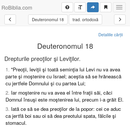
RoBiblia.com
Toggl
navig
Deuteronomul 18
trad. ortodoxă
Detaliile cărții
Deuteronomul 18
Drepturile preoţilor şi Leviţilor.
1
.
"Preoţii, leviţii şi toată seminţia lui Levi nu va avea
parte şi moştenire cu Israel; aceştia să se hrănească
cu jertfele Domnului şi cu partea Lui;
2
.
Iar moştenire nu va avea el între fraţii săi, căci
Domnul însuşi este moştenirea lui, precum i-a grăit El.
3
.
Iată ce să se dea preoţilor de la popor: cei ce aduc
ca jertfă boi sau oi să dea preotului spata, fălcile şi
stomacul.