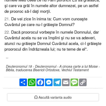
şi care va grăi în numele altor dumnezei, pe un astfel
de prooroc să-l daţi morţii.
21
.
De vei zice în inima ta: Cum vom cunoaşte
Cuvântul pe care nu-l grăieşte Domnul?
22
.
Dacă proorocul vorbeşte în numele Domnului, dar
Cuvântul acela nu se va împlini şi nu se va adeveri,
atunci nu grăieşte Domnul Cuvântul acela, ci-l grăieşte
proorocul din îndrăzneala lui; nu te teme de el".
--
Deuteronomul 18 - Deuteronomul - A cincea carte a lui Moise -
Biblia, traducerea Bisericii Ortodoxe, Vechiul Testament
Partajare
WhatsApp
Facebook
Messenger
Telegram
Email
Message
Copy
Link
Ascultă varianta audio