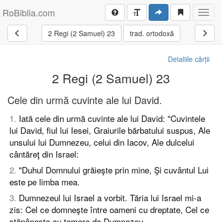
RoBiblia.com
Toggl
navig
2 Regi (2 Samuel) 23
trad. ortodoxă
Detaliile cărții
2 Regi (2 Samuel) 23
Cele din urmă cuvinte ale lui David.
1
.
Iată cele din urmă cuvinte ale lui David: "Cuvintele
lui David, fiul lui Iesei, Graiurile bărbatului suspus, Ale
unsului lui Dumnezeu, celui din Iacov, Ale dulcelui
cântăreţ din Israel:
2
.
"Duhul Domnului grăieşte prin mine, Şi cuvântul Lui
este pe limba mea.
3
.
Dumnezeul lui Israel a vorbit. Tăria lui Israel mi-a
zis: Cel ce domneşte între oameni cu dreptate, Cel ce
stăpâneşte cu temere de Dumnezeu