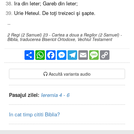
38
.
Ira din Ieter; Gareb din Ieter;
39
.
Urie Heteul. De toţi treizeci şi şapte.
--
2 Regi (2 Samuel) 23 - Cartea a doua a Regilor (2 Samuel) -
Biblia, traducerea Bisericii Ortodoxe, Vechiul Testament
Partajare
WhatsApp
Facebook
Messenger
Telegram
Email
Message
Copy
Link
Ascultă varianta audio
Pasajul zilei:
Ieremia 4 - 6
In cat timp cititi Biblia?