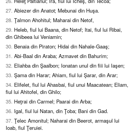
26
.
Heleţ Paltianul; Ira, fiul lui Icheş, din Tecoa;
27
.
Abiezer din Anatot; Mebunai din Huşa.
28
.
Ţalmon Ahohitul; Maharai din Netof,
29
.
Heleb, fiul lui Baana, din Netof; Itai, fiul lui Ribai,
din Ghibeea lui Veniamin;
30
.
Benaia din Piraton; Hidai din Nahale-Gaaş;
31
.
Abi-Baal din Araba; Azmavet din Bahurim;
32
.
Eliahba din Şaalbon; Ionatan unul din fiii lui Iaşen;
33
.
Şama din Harar; Ahiam, fiul lui Şarar, din Arar;
34
.
Elifelet, fiul lui Ahasbai, fiul unui Maacatean; Eliam,
fiul lui Ahitofel, din Ghilo;
35
.
Heţrai din Carmel; Paarai din Arba;
36
.
Igal, fiul lui Natan, din Ţoba; Bani din Gad.
37
.
Ţelec Amonitul; Naharai din Beerot, armaşul lui
Ioab, fiul Ţeruiei.