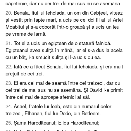
căpetenie, dar cu cei trei de mai sus nu se asemăna.
20
.
Benaia, fiul lui Iehoiada, un om din Cabţeel, viteaz
şi vestit prin fapte mari, a ucis pe cei doi fii ai lui Ariel
Moabitul şi s-a coborât într-o groapă şi a ucis un leu
pe vreme de iarnă.
21
.
Tot el a ucis un egiptean de o statură falnică.
Egipteanul avea suliţă în mână, iar el s-a dus la acela
cu un băţ, i-a smucit suliţa şi l-a ucis cu ea.
22
.
Iată ce a făcut Benaia, fiul lui Iehoiada, şi era mult
preţuit de cei trei.
23
.
El era cel mai de seamă între cei treizeci, dar cu
cei trei de mai sus nu se asemăna. Şi David l-a primit
între cei mai de aproape sfetnici ai săi.
24
.
Asael, fratele lui Ioab, este din numărul celor
treizeci, Elhanan, fiul lui Dodo, din Betleem.
25
.
Şama Haroditeanul; Elica Haroditeanul;