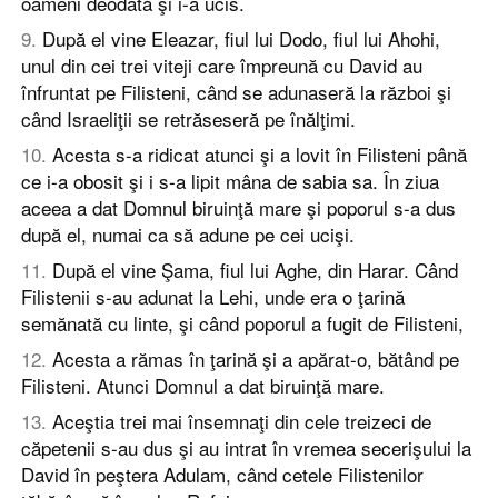
oameni deodată şi i-a ucis.
9
.
După el vine Eleazar, fiul lui Dodo, fiul lui Ahohi,
unul din cei trei viteji care împreună cu David au
înfruntat pe Filisteni, când se adunaseră la război şi
când Israeliţii se retrăseseră pe înălţimi.
10
.
Acesta s-a ridicat atunci şi a lovit în Filisteni până
ce i-a obosit şi i s-a lipit mâna de sabia sa. În ziua
aceea a dat Domnul biruinţă mare şi poporul s-a dus
după el, numai ca să adune pe cei ucişi.
11
.
După el vine Şama, fiul lui Aghe, din Harar. Când
Filistenii s-au adunat la Lehi, unde era o ţarină
semănată cu linte, şi când poporul a fugit de Filisteni,
12
.
Acesta a rămas în ţarină şi a apărat-o, bătând pe
Filisteni. Atunci Domnul a dat biruinţă mare.
13
.
Aceştia trei mai însemnaţi din cele treizeci de
căpetenii s-au dus şi au intrat în vremea secerişului la
David în peştera Adulam, când cetele Filistenilor