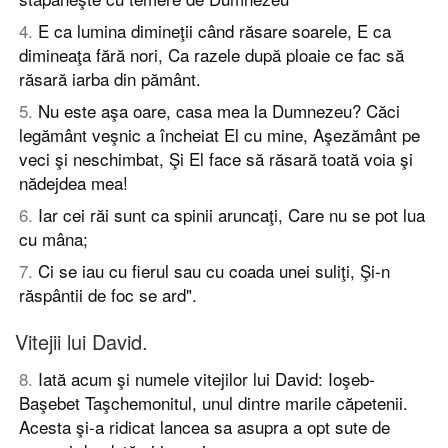
4
.
E ca lumina dimineţii când răsare soarele, E ca
dimineaţa fără nori, Ca razele după ploaie ce fac să
răsară iarba din pământ.
5
.
Nu este aşa oare, casa mea la Dumnezeu? Căci
legământ veşnic a încheiat El cu mine, Aşezământ pe
veci şi neschimbat, Şi El face să răsară toată voia şi
nădejdea mea!
6
.
Iar cei răi sunt ca spinii aruncaţi, Care nu se pot lua
cu mâna;
7
.
Ci se iau cu fierul sau cu coada unei suliţi, Şi-n
răspântii de foc se ard".
Vitejii lui David.
8
.
Iată acum şi numele vitejilor lui David: Ioşeb-
Başebet Taşchemonitul, unul dintre marile căpetenii.
Acesta şi-a ridicat lancea sa asupra a opt sute de