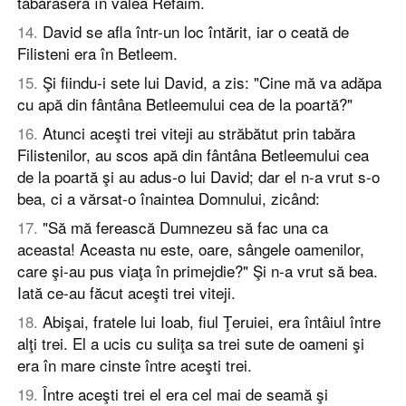
tăbărâseră în valea Refaim.
14
.
David se afla într-un loc întărit, iar o ceată de
Filisteni era în Betleem.
15
.
Şi fiindu-i sete lui David, a zis: "Cine mă va adăpa
cu apă din fântâna Betleemului cea de la poartă?"
16
.
Atunci aceşti trei viteji au străbătut prin tabăra
Filistenilor, au scos apă din fântâna Betleemului cea
de la poartă şi au adus-o lui David; dar el n-a vrut s-o
bea, ci a vărsat-o înaintea Domnului, zicând:
17
.
"Să mă ferească Dumnezeu să fac una ca
aceasta! Aceasta nu este, oare, sângele oamenilor,
care şi-au pus viaţa în primejdie?" Şi n-a vrut să bea.
Iată ce-au făcut aceşti trei viteji.
18
.
Abişai, fratele lui Ioab, fiul Ţeruiei, era întâiul între
alţi trei. El a ucis cu suliţa sa trei sute de oameni şi
era în mare cinste între aceşti trei.
19
.
Între aceşti trei el era cel mai de seamă şi