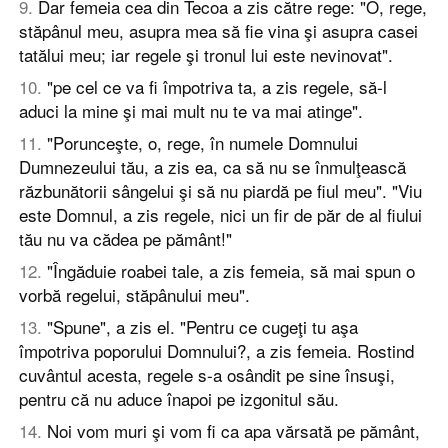
9
.
Dar femeia cea din Tecoa a zis către rege: "O, rege,
stăpânul meu, asupra mea să fie vina şi asupra casei
tatălui meu; iar regele şi tronul lui este nevinovat".
10
.
"pe cel ce va fi împotriva ta, a zis regele, să-l
aduci la mine şi mai mult nu te va mai atinge".
11
.
"Porunceşte, o, rege, în numele Domnului
Dumnezeului tău, a zis ea, ca să nu se înmulţească
răzbunătorii sângelui şi să nu piardă pe fiul meu". "Viu
este Domnul, a zis regele, nici un fir de păr de al fiului
tău nu va cădea pe pământ!"
12
.
"Îngăduie roabei tale, a zis femeia, să mai spun o
vorbă regelui, stăpânului meu".
13
.
"Spune", a zis el. "Pentru ce cugeţi tu aşa
împotriva poporului Domnului?, a zis femeia. Rostind
cuvântul acesta, regele s-a osândit pe sine însuşi,
pentru că nu aduce înapoi pe izgonitul său.
14
.
Noi vom muri şi vom fi ca apa vărsată pe pământ,