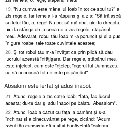
19
.
"Nu cumva este mâna lui Ioab în tot ce spui tu?" a
zis regele. Iar femeia i-a răspuns şi a zis: "Să trăiască
sufletul tău, o, rege! Nu pot să mă abat nici la dreapta,
nici la stânga de la ceea ce a zis regele, stăpânul
meu. Adevărat, robul tău Ioab mi-a poruncit şi el a pus
în gura roabei tale toate cuvintele acestea;
20
.
Şi tot robul tău m-a învăţat ca prin pildă să dau
lucrului această înfăţişare. Dar regele, stăpânul meu,
este înţelept, cum este înţelept îngerul lui Dumnezeu,
ca să cunoască tot ce este pe pământ".
Absalom este iertat şi adus înapoi.
21
.
Atunci regele a zis către Ioab: "Iată, fac lucrul
acesta; du-te dar şi adu înapoi pe băiatul Abesalom".
22
.
Atunci Ioab a căzut cu faţa la pământ şi s-a
închinat şi a binecuvântat pe rege, zicând: "Acum
robul tău cunoaşte că a aflat bunăvoinţă înaintea