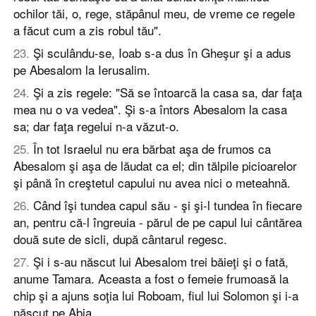
ochilor tăi, o, rege, stăpânul meu, de vreme ce regele
a făcut cum a zis robul tău".
23
.
Şi sculându-se, Ioab s-a dus în Gheşur şi a adus
pe Abesalom la Ierusalim.
24
.
Şi a zis regele: "Să se întoarcă la casa sa, dar faţa
mea nu o va vedea". Şi s-a întors Abesalom la casa
sa; dar faţa regelui n-a văzut-o.
25
.
În tot Israelul nu era bărbat aşa de frumos ca
Abesalom şi aşa de lăudat ca el; din tălpile picioarelor
şi până în creştetul capului nu avea nici o meteahnă.
26
.
Când îşi tundea capul său - şi şi-l tundea în fiecare
an, pentru că-l îngreuia - părul de pe capul lui cântărea
două sute de sicli, după cântarul regesc.
27
.
Şi i s-au născut lui Abesalom trei băieţi şi o fată,
anume Tamara. Aceasta a fost o femeie frumoasă la
chip şi a ajuns soţia lui Roboam, fiul lui Solomon şi i-a
născut pe Abia.