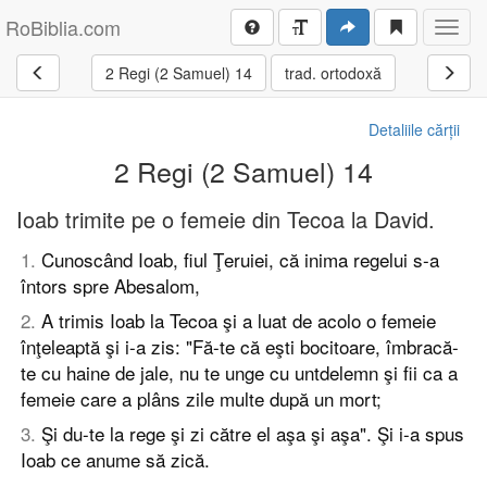
RoBiblia.com
Toggl
navig
2 Regi (2 Samuel) 14
trad. ortodoxă
Detaliile cărții
2 Regi (2 Samuel) 14
Ioab trimite pe o femeie din Tecoa la David.
1
.
Cunoscând Ioab, fiul Ţeruiei, că inima regelui s-a
întors spre Abesalom,
2
.
A trimis Ioab la Tecoa şi a luat de acolo o femeie
înţeleaptă şi i-a zis: "Fă-te că eşti bocitoare, îmbracă-
te cu haine de jale, nu te unge cu untdelemn şi fii ca a
femeie care a plâns zile multe după un mort;
3
.
Şi du-te la rege şi zi către el aşa şi aşa". Şi i-a spus
Ioab ce anume să zică.