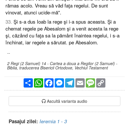
rămas acolo. Vreau să văd faţa regelui. De sunt
vinovat, atunci ucide-mă".
33
.
Şi s-a dus Ioab la rege şi i-a spus aceasta. Şi a
chemat regele pe Abesalom şi a venit acesta la rege
şi, căzând cu faţa sa la pământ înaintea regelui, i s-a
închinat, iar regele a sărutat. pe Abesalom.
--
2 Regi (2 Samuel) 14 - Cartea a doua a Regilor (2 Samuel) -
Biblia, traducerea Bisericii Ortodoxe, Vechiul Testament
Partajare
WhatsApp
Facebook
Messenger
Telegram
Email
Message
Copy
Link
Ascultă varianta audio
Pasajul zilei:
Ieremia 1 - 3