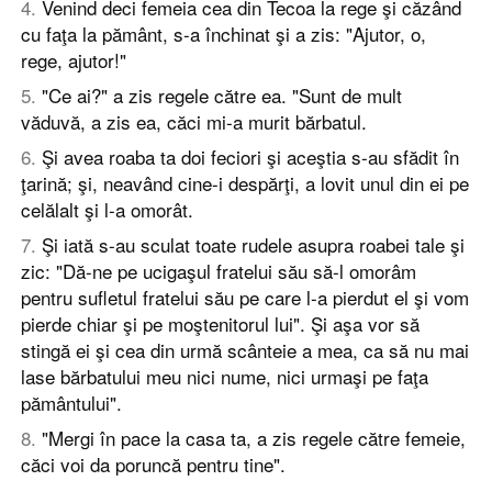
4
.
Venind deci femeia cea din Tecoa la rege şi căzând
cu faţa la pământ, s-a închinat şi a zis: "Ajutor, o,
rege, ajutor!"
5
.
"Ce ai?" a zis regele către ea. "Sunt de mult
văduvă, a zis ea, căci mi-a murit bărbatul.
6
.
Şi avea roaba ta doi feciori şi aceştia s-au sfădit în
ţarină; şi, neavând cine-i despărţi, a lovit unul din ei pe
celălalt şi l-a omorât.
7
.
Şi iată s-au sculat toate rudele asupra roabei tale şi
zic: "Dă-ne pe ucigaşul fratelui său să-l omorâm
pentru sufletul fratelui său pe care l-a pierdut el şi vom
pierde chiar şi pe moştenitorul lui". Şi aşa vor să
stingă ei şi cea din urmă scânteie a mea, ca să nu mai
lase bărbatului meu nici nume, nici urmaşi pe faţa
pământului".
8
.
"Mergi în pace la casa ta, a zis regele către femeie,
căci voi da poruncă pentru tine".