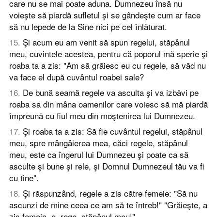
care nu se mai poate aduna. Dumnezeu însă nu
voieşte să piardă sufletul şi se gândeşte cum ar face
să nu lepede de la Sine nici pe cel înlăturat.
15
.
Şi acum eu am venit să spun regelui, stăpânul
meu, cuvintele acestea, pentru că poporul mă sperie şi
roaba ta a zis: "Am să grăiesc eu cu regele, să văd nu
va face el după cuvântul roabei sale?
16
.
De bună seamă regele va asculta şi va izbăvi pe
roaba sa din mâna oamenilor care voiesc să mă piardă
împreună cu fiul meu din moştenirea lui Dumnezeu.
17
.
Şi roaba ta a zis: Să fie cuvântul regelui, stăpânul
meu, spre mângâierea mea, căci regele, stăpânul
meu, este ca îngerul lui Dumnezeu şi poate ca să
asculte şi bune şi rele, şi Domnul Dumnezeul tău va fi
cu tine".
18
.
Şi răspunzând, regele a zis către femeie: "Să nu
ascunzi de mine ceea ce am să te întreb!" "Grăieşte, a
zis femeia, o, rege, stăpânul meu!"