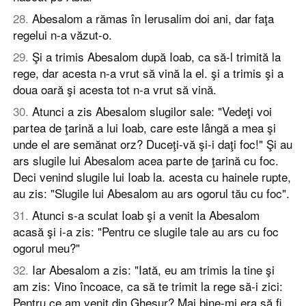
28
.
Abesalom a rămas în Ierusalim doi ani, dar faţa
regelui n-a văzut-o.
29
.
Şi a trimis Abesalom după Ioab, ca să-l trimită la
rege, dar acesta n-a vrut să vină la el. şi a trimis şi a
doua oară şi acesta tot n-a vrut să vină.
30
.
Atunci a zis Abesalom slugilor sale: "Vedeţi voi
partea de ţarină a lui Ioab, care este lângă a mea şi
unde el are semănat orz? Duceţi-vă şi-i daţi foc!" Şi au
ars slugile lui Abesalom acea parte de ţarină cu foc.
Deci venind slugile lui Ioab la. acesta cu hainele rupte,
au zis: "Slugile lui Abesalom au ars ogorul tău cu foc".
31
.
Atunci s-a sculat Ioab şi a venit la Abesalom
acasă şi i-a zis: "Pentru ce slugile tale au ars cu foc
ogorul meu?"
32
.
Iar Abesalom a zis: "Iată, eu am trimis la tine şi
am zis: Vino încoace, ca să te trimit la rege să-i zici:
Pentru ce am venit din Gheşur? Mai bine-mi era să fi