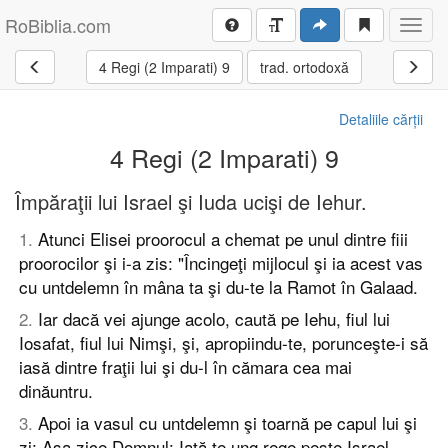
RoBiblia.com
Toggl
navig
4 Regi (2 Imparati) 9
trad. ortodoxă
Detaliile cărții
4 Regi (2 Imparati) 9
Împăraţii lui Israel şi Iuda ucişi de Iehur.
1
.
Atunci Elisei proorocul a chemat pe unul dintre fiii
proorocilor şi i-a zis: "Încingeţi mijlocul şi ia acest vas
cu untdelemn în mâna ta şi du-te la Ramot în Galaad.
2
.
Iar dacă vei ajunge acolo, caută pe Iehu, fiul lui
Iosafat, fiul lui Nimşi, şi, apropiindu-te, porunceşte-i să
iasă dintre fraţii lui şi du-l în cămara cea mai
dinăuntru.
3
.
Apoi ia vasul cu untdelemn şi toarnă pe capul lui şi
zi: Aşa zice Domnul: Iată te ung rege peste Israel.