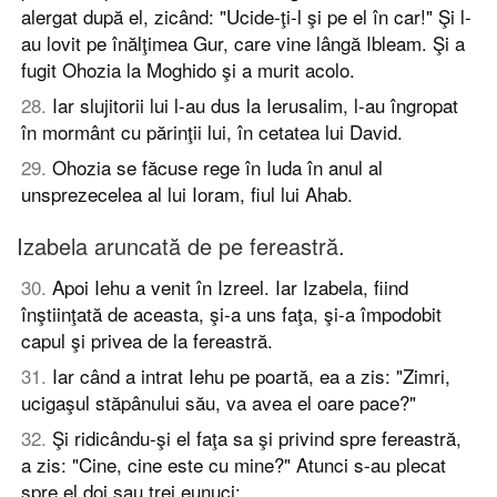
alergat după el, zicând: "Ucide-ţi-l şi pe el în car!" Şi l-
au lovit pe înălţimea Gur, care vine lângă Ibleam. Şi a
fugit Ohozia la Moghido şi a murit acolo.
28
.
Iar slujitorii lui l-au dus la Ierusalim, l-au îngropat
în mormânt cu părinţii lui, în cetatea lui David.
29
.
Ohozia se făcuse rege în Iuda în anul al
unsprezecelea al lui Ioram, fiul lui Ahab.
Izabela aruncată de pe fereastră.
30
.
Apoi Iehu a venit în Izreel. Iar Izabela, fiind
înştiinţată de aceasta, şi-a uns faţa, şi-a împodobit
capul şi privea de la fereastră.
31
.
Iar când a intrat Iehu pe poartă, ea a zis: "Zimri,
ucigaşul stăpânului său, va avea el oare pace?"
32
.
Şi ridicându-şi el faţa sa şi privind spre fereastră,
a zis: "Cine, cine este cu mine?" Atunci s-au plecat
spre el doi sau trei eunuci;