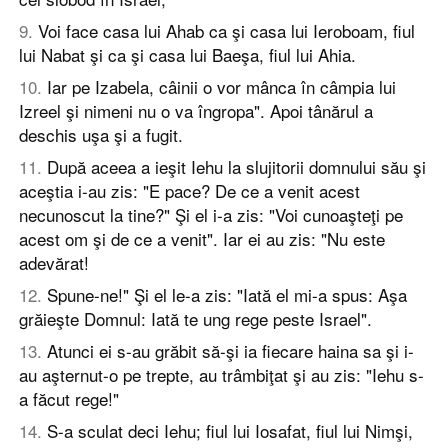
9
.
Voi face casa lui Ahab ca şi casa lui Ieroboam, fiul
lui Nabat şi ca şi casa lui Baeşa, fiul lui Ahia.
10
.
Iar pe Izabela, câinii o vor mânca în câmpia lui
Izreel şi nimeni nu o va îngropa". Apoi tânărul a
deschis uşa şi a fugit.
11
.
După aceea a ieşit Iehu la slujitorii domnului său şi
aceştia i-au zis: "E pace? De ce a venit acest
necunoscut la tine?" Şi el i-a zis: "Voi cunoaşteţi pe
acest om şi de ce a venit". Iar ei au zis: "Nu este
adevărat!
12
.
Spune-ne!" Şi el le-a zis: "Iată el mi-a spus: Aşa
grăieşte Domnul: Iată te ung rege peste Israel".
13
.
Atunci ei s-au grăbit să-şi ia fiecare haina sa şi i-
au aşternut-o pe trepte, au trâmbiţat şi au zis: "Iehu s-
a făcut rege!"
14
.
S-a sculat deci Iehu; fiul lui Iosafat, fiul lui Nimşi,