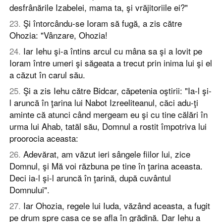
desfrânările Izabelei, mama ta, şi vrăjitoriile ei?"
23
.
Şi întorcându-se Ioram să fugă, a zis către
Ohozia: "Vânzare, Ohozia!
24
.
Iar Iehu şi-a întins arcul cu mâna sa şi a lovit pe
Ioram între umeri şi săgeata a trecut prin inima lui şi el
a căzut în carul său.
25
.
Şi a zis Iehu către Bidcar, căpetenia oştirii: "Ia-l şi-
l aruncă în ţarina lui Nabot Izreeliteanul, căci adu-ţi
aminte că atunci când mergeam eu şi cu tine călări în
urma lui Ahab, tatăl său, Domnul a rostit împotriva lui
proorocia aceasta:
26
.
Adevărat, am văzut ieri sângele fiilor lui, zice
Domnul, şi Mă voi răzbuna pe tine în ţarina aceasta.
Deci ia-l şi-l aruncă în ţarină, după cuvântul
Domnului".
27
.
Iar Ohozia, regele lui Iuda, văzând aceasta, a fugit
pe drum spre casa ce se afla în grădină. Dar Iehu a