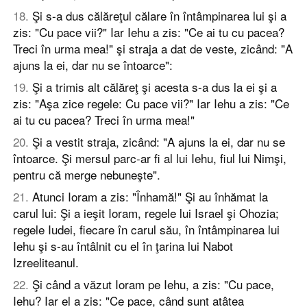
18
.
Şi s-a dus călăreţul călare în întâmpinarea lui şi a
zis: "Cu pace vii?" Iar Iehu a zis: "Ce ai tu cu pacea?
Treci în urma mea!" şi straja a dat de veste, zicând: "A
ajuns la ei, dar nu se întoarce":
19
.
Şi a trimis alt călăreţ şi acesta s-a dus la ei şi a
zis: "Aşa zice regele: Cu pace vii?" Iar Iehu a zis: "Ce
ai tu cu pacea? Treci în urma mea!"
20
.
Şi a vestit straja, zicând: "A ajuns la ei, dar nu se
întoarce. Şi mersul parc-ar fi al lui Iehu, fiul lui Nimşi,
pentru că merge nebuneşte".
21
.
Atunci Ioram a zis: "Înhamă!" Şi au înhămat la
carul lui: Şi a ieşit Ioram, regele lui Israel şi Ohozia;
regele Iudei, fiecare în carul său, în întâmpinarea lui
Iehu şi s-au întâlnit cu el în ţarina lui Nabot
Izreeliteanul.
22
.
Şi când a văzut Ioram pe Iehu, a zis: "Cu pace,
Iehu? Iar el a zis: "Ce pace, când sunt atâtea