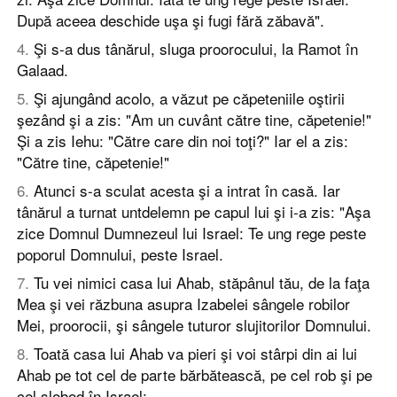
După aceea deschide uşa şi fugi fără zăbavă".
4
.
Şi s-a dus tânărul, sluga proorocului, la Ramot în
Galaad.
5
.
Şi ajungând acolo, a văzut pe căpeteniile oştirii
şezând şi a zis: "Am un cuvânt către tine, căpetenie!"
Şi a zis Iehu: "Către care din noi toţi?" Iar el a zis:
"Către tine, căpetenie!"
6
.
Atunci s-a sculat acesta şi a intrat în casă. Iar
tânărul a turnat untdelemn pe capul lui şi i-a zis: "Aşa
zice Domnul Dumnezeul lui Israel: Te ung rege peste
poporul Domnului, peste Israel.
7
.
Tu vei nimici casa lui Ahab, stăpânul tău, de la faţa
Mea şi vei răzbuna asupra Izabelei sângele robilor
Mei, proorocii, şi sângele tuturor slujitorilor Domnului.
8
.
Toată casa lui Ahab va pieri şi voi stârpi din ai lui
Ahab pe tot cel de parte bărbătească, pe cel rob şi pe
cel slobod în Israel;