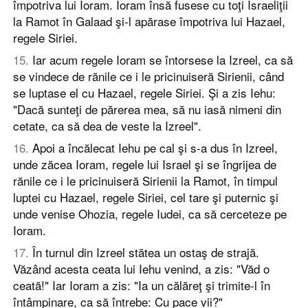
împotriva lui Ioram. Ioram însă fusese cu toţi Israeliţii
la Ramot în Galaad şi-l apărase împotriva lui Hazael,
regele Siriei.
15
.
Iar acum regele Ioram se întorsese la Izreel, ca să
se vindece de rănile ce i le pricinuiseră Sirienii, când
se luptase el cu Hazael, regele Siriei. Şi a zis Iehu:
"Dacă sunteţi de părerea mea, să nu iasă nimeni din
cetate, ca să dea de veste la Izreel".
16
.
Apoi a încălecat Iehu pe cal şi s-a dus în Izreel,
unde zăcea Ioram, regele lui Israel şi se îngrijea de
rănile ce i le pricinuiseră Sirienii la Ramot, în timpul
luptei cu Hazael, regele Siriei, cel tare şi puternic şi
unde venise Ohozia, regele Iudei, ca să cerceteze pe
Ioram.
17
.
În turnul din Izreel stătea un ostaş de strajă.
Văzând acesta ceata lui Iehu venind, a zis: "Văd o
ceată!" Iar Ioram a zis: "Ia un călăreţ şi trimite-l în
întâmpinare, ca să întrebe: Cu pace vii?"