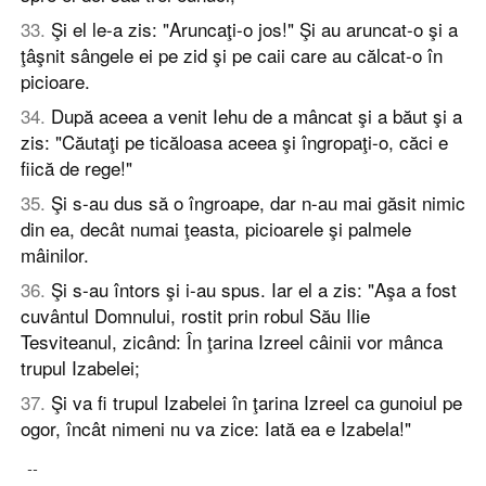
33
.
Şi el le-a zis: "Aruncaţi-o jos!" Şi au aruncat-o şi a
ţâşnit sângele ei pe zid şi pe caii care au călcat-o în
picioare.
34
.
După aceea a venit Iehu de a mâncat şi a băut şi a
zis: "Căutaţi pe ticăloasa aceea şi îngropaţi-o, căci e
fiică de rege!"
35
.
Şi s-au dus să o îngroape, dar n-au mai găsit nimic
din ea, decât numai ţeasta, picioarele şi palmele
mâinilor.
36
.
Şi s-au întors şi i-au spus. Iar el a zis: "Aşa a fost
cuvântul Domnului, rostit prin robul Său Ilie
Tesviteanul, zicând: În ţarina Izreel câinii vor mânca
trupul Izabelei;
37
.
Şi va fi trupul Izabelei în ţarina Izreel ca gunoiul pe
ogor, încât nimeni nu va zice: Iată ea e Izabela!"
--