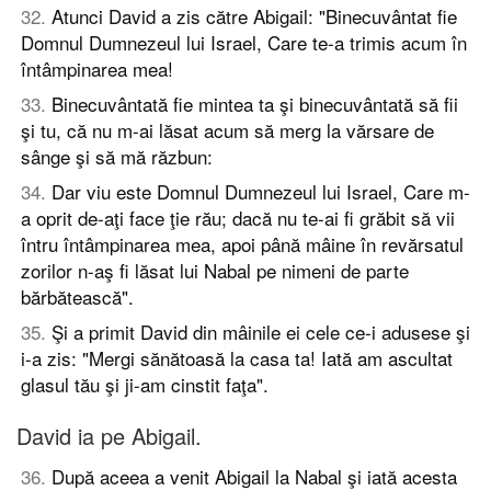
32
.
Atunci David a zis către Abigail: "Binecuvântat fie
Domnul Dumnezeul lui Israel, Care te-a trimis acum în
întâmpinarea mea!
33
.
Binecuvântată fie mintea ta şi binecuvântată să fii
şi tu, că nu m-ai lăsat acum să merg la vărsare de
sânge şi să mă răzbun:
34
.
Dar viu este Domnul Dumnezeul lui Israel, Care m-
a oprit de-aţi face ţie rău; dacă nu te-ai fi grăbit să vii
întru întâmpinarea mea, apoi până mâine în revărsatul
zorilor n-aş fi lăsat lui Nabal pe nimeni de parte
bărbătească".
35
.
Şi a primit David din mâinile ei cele ce-i adusese şi
i-a zis: "Mergi sănătoasă la casa ta! Iată am ascultat
glasul tău şi ji-am cinstit faţa".
David ia pe Abigail.
36
.
După aceea a venit Abigail la Nabal şi iată acesta