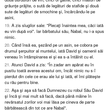
grăunţe prăjite, o sută de legături de stafide şi două
sute de legături de smochine şi, încărcându-le pe
asini,
19
.
A zis slugilor sale: "Plecaţi înaintea mea, căci iată
eu vin după voi". Iar bărbatului său, Nabal, nu i-a spus
nimic.
20
.
Când însă ea, şezând pe un asin, se cobora pe
drumul şerpuitor al muntelui, iată David şi oamenii săi
veneau în întâmpinarea ei şi ea s-a întâlnit cu el.
21
.
Atunci David a zis: "În zadar am apărat eu în
pustiu toată averea acestui om, încât nimic nu s-î
pierdut din cele ce erau ale lui şi iată, el îmi plăteşte
cu rău pentru bine.
22
.
Aşa şi aşa să facă Dumnezeu cu robul Său David
şi încă şi mai mult să facă, dacă până mâine în
revărsatul zorilor voi mai lăsa pe cineva de parte
bărbătească din tot ce are Nabal".