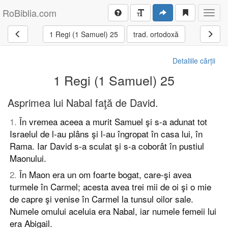
RoBiblia.com
Toggl
navig
1 Regi (1 Samuel) 25
trad. ortodoxă
Detaliile cărții
1 Regi (1 Samuel) 25
Asprimea lui Nabal faţă de David.
1
.
În vremea aceea a murit Samuel şi s-a adunat tot
Israelul de l-au plâns şi l-au îngropat în casa lui, în
Rama. Iar David s-a sculat şi s-a coborât în pustiul
Maonului.
2
.
În Maon era un om foarte bogat, care-şi avea
turmele în Carmel; acesta avea trei mii de oi şi o mie
de capre şi venise în Carmel la tunsul oilor sale.
Numele omului aceluia era Nabal, iar numele femeii lui
era Abigail.