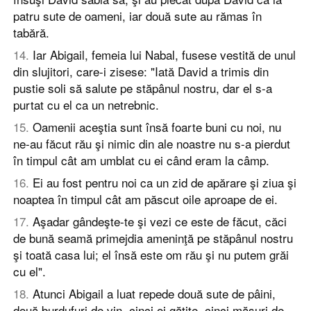
patru sute de oameni, iar două sute au rămas în
tabără.
14
.
Iar Abigail, femeia lui Nabal, fusese vestită de unul
din slujitori, care-i zisese: "Iată David a trimis din
pustie soli să salute pe stăpânul nostru, dar el s-a
purtat cu el ca un netrebnic.
15
.
Oamenii aceştia sunt însă foarte buni cu noi, nu
ne-au făcut rău şi nimic din ale noastre nu s-a pierdut
în timpul cât am umblat cu ei când eram la câmp.
16
.
Ei au fost pentru noi ca un zid de apărare şi ziua şi
noaptea în timpul cât am păscut oile aproape de ei.
17
.
Aşadar gândeşte-te şi vezi ce este de făcut, căci
de bună seamă primejdia ameninţă pe stăpânul nostru
şi toată casa lui; el însă este om rău şi nu putem grăi
cu el".
18
.
Atunci Abigail a luat repede două sute de pâini,
două burdufuri de vin, cinci oi gătite, cinci măsuri de