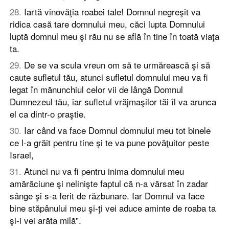
28
.
Iartă vinovăţia roabei tale! Domnul negreşit va
ridica casă tare domnului meu, căci lupta Domnului
luptă domnul meu şi rău nu se află în tine în toată viaţa
ta.
29
.
De se va scula vreun om să te urmărească şi să
caute sufletul tău, atunci sufletul domnului meu va fi
legat în mănunchiul celor vii de lângă Domnul
Dumnezeul tău, iar sufletul vrăjmaşilor tăi îl va arunca
el ca dintr-o praştie.
30
.
Iar când va face Domnul domnului meu tot binele
ce l-a grăit pentru tine şi te va pune povăţuitor peste
Israel,
31
.
Atunci nu va fi pentru inima domnului meu
amărăciune şi nelinişte faptul că n-a vărsat în zadar
sânge şi s-a ferit de răzbunare. Iar Domnul va face
bine stăpânului meu şi-ţi vei aduce aminte de roaba ta
şi-i vei arăta milă".