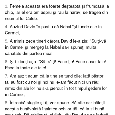
3
.
Femeia aceasta era foarte deşteaptă şi frumoasă la
chip, iar el era om aspru şi rău la nărav; se trăgea din
neamul lui Caleb.
4
.
Auzind David în pustiu că Nabal îşi tunde oile în
Carmel,
5
.
A trimis zece tineri cărora David le-a zis: "Suiţi-vă
în Carmel şi mergeţi la Nabal să-i spuneţi multă
sănătate din partea mea!
6
.
Şi-i ziceţi aşa: "Să trăiţi! Pace ţie! Pace casei tale!
Pace la toate ale tale!
7
.
Am auzit acum că la tine se tund oile; iată păstorii
tăi au fost cu noi şi noi nu le-am făcut nici un rău;
nimic din ale lor nu s-a pierdut în tot timpul şederii lor
în Carmel,
8
.
Întreabă slugile şi îţi vor spune. Să afle dar băieţii
aceştia bunăvoinţă înaintea ochilor tăi, că la zi bună
am venit. Dă robilor tăi şi fiului tău David ce se îndură