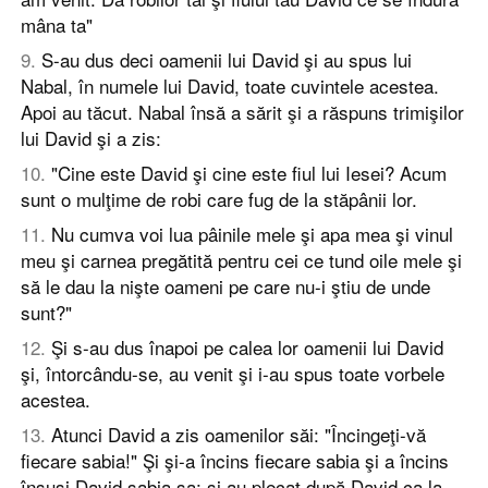
mâna ta"
9
.
S-au dus deci oamenii lui David şi au spus lui
Nabal, în numele lui David, toate cuvintele acestea.
Apoi au tăcut. Nabal însă a sărit şi a răspuns trimişilor
lui David şi a zis:
10
.
"Cine este David şi cine este fiul lui Iesei? Acum
sunt o mulţime de robi care fug de la stăpânii lor.
11
.
Nu cumva voi lua pâinile mele şi apa mea şi vinul
meu şi carnea pregătită pentru cei ce tund oile mele şi
să le dau la nişte oameni pe care nu-i ştiu de unde
sunt?"
12
.
Şi s-au dus înapoi pe calea lor oamenii lui David
şi, întorcându-se, au venit şi i-au spus toate vorbele
acestea.
13
.
Atunci David a zis oamenilor săi: "Încingeţi-vă
fiecare sabia!" Şi şi-a încins fiecare sabia şi a încins
însuşi David sabia sa; şi au plecat după David ca la