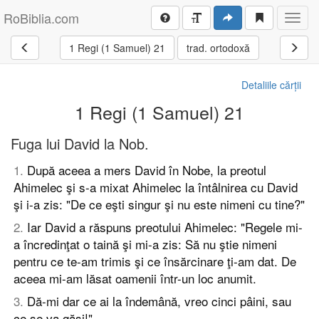
RoBiblia.com
Toggl
navig
1 Regi (1 Samuel) 21
trad. ortodoxă
Detaliile cărții
1 Regi (1 Samuel) 21
Fuga lui David la Nob.
1
.
După aceea a mers David în Nobe, la preotul
Ahimelec şi s-a mixat Ahimelec la întâlnirea cu David
şi i-a zis: "De ce eşti singur şi nu este nimeni cu tine?"
2
.
Iar David a răspuns preotului Ahimelec: "Regele mi-
a încredinţat o taină şi mi-a zis: Să nu ştie nimeni
pentru ce te-am trimis şi ce însărcinare ţi-am dat. De
aceea mi-am lăsat oamenii într-un loc anumit.
3
.
Dă-mi dar ce ai la îndemână, vreo cinci pâini, sau
ce se va găsi!"