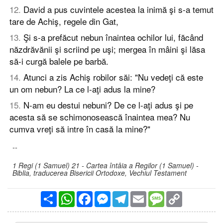
12
.
David a pus cuvintele acestea la inimă şi s-a temut
tare de Achiş, regele din Gat,
13
.
Şi s-a prefăcut nebun înaintea ochilor lui, făcând
năzdrăvănii şi scriind pe uşi; mergea în mâini şi lăsa
să-i curgă balele pe barbă.
14
.
Atunci a zis Achiş robilor săi: "Nu vedeţi că este
un om nebun? La ce l-aţi adus la mine?
15
.
N-am eu destui nebuni? De ce l-aţi adus şi pe
acesta să se schimonosească înaintea mea? Nu
cumva vreţi să intre în casă la mine?"
--
1 Regi (1 Samuel) 21 - Cartea întâia a Regilor (1 Samuel) -
Biblia, traducerea Bisericii Ortodoxe, Vechiul Testament
Partajare
WhatsApp
Facebook
Messenger
Telegram
Email
Message
Copy
Link