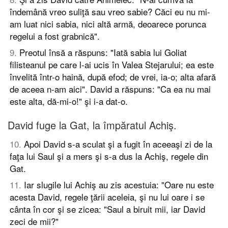
îndemână vreo suliţă sau vreo sabie? Căci eu nu mi-
am luat nici sabia, nici altă armă, deoarece porunca
regelui a fost grabnică".
9
.
Preotul însă a răspuns: "Iată sabia lui Goliat
filisteanul pe care l-ai ucis în Valea Stejarului; ea este
învelită într-o haină, după efod; de vrei, ia-o; alta afară
de aceea n-am aici". David a răspuns: "Ca ea nu mai
este alta, dă-mi-o!" şi i-a dat-o.
David fuge la Gat, la împăratul Achiş.
10
.
Apoi David s-a sculat şi a fugit în aceeaşi zi de la
faţa lui Saul şi a mers şi s-a dus la Achiş, regele din
Gat.
11
.
Iar slugile lui Achiş au zis acestuia: "Oare nu este
acesta David, regele ţării aceleia, şi nu lui oare i se
cânta în cor şi se zicea: "Saul a biruit mii, iar David
zeci de mii?"