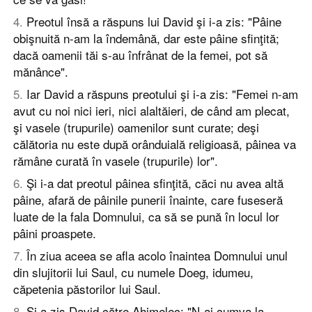
4
.
Preotul însă a răspuns lui David şi i-a zis: "Pâine
obişnuită n-am la îndemână, dar este pâine sfinţită;
dacă oamenii tăi s-au înfrânat de la femei, pot să
mănânce".
5
.
Iar David a răspuns preotului şi i-a zis: "Femei n-am
avut cu noi nici ieri, nici alaltăieri, de când am plecat,
şi vasele (trupurile) oamenilor sunt curate; deşi
călătoria nu este după orânduială religioasă, pâinea va
rămâne curată în vasele (trupurile) lor".
6
.
Şi i-a dat preotul pâinea sfinţită, căci nu avea altă
pâine, afară de pâinile punerii înainte, care fuseseră
luate de la fala Domnului, ca să se pună în locul lor
pâini proaspete.
7
.
În ziua aceea se afla acolo înaintea Domnului unul
din slujitorii lui Saul, cu numele Doeg, idumeu,
căpetenia păstorilor lui Saul.
8
.
Şi a zis David către Ahimelec: "N-ai cumva la