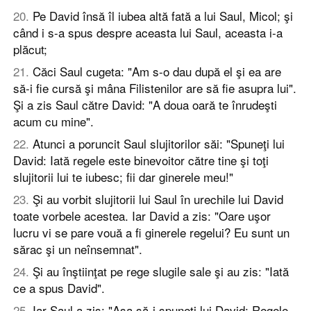
20
.
Pe David însă îl iubea altă fată a lui Saul, Micol; şi
când i s-a spus despre aceasta lui Saul, aceasta i-a
plăcut;
21
.
Căci Saul cugeta: "Am s-o dau după el şi ea are
să-i fie cursă şi mâna Filistenilor are să fie asupra lui".
Şi a zis Saul către David: "A doua oară te înrudeşti
acum cu mine".
22
.
Atunci a poruncit Saul slujitorilor săi: "Spuneţi lui
David: Iată regele este binevoitor către tine şi toţi
slujitorii lui te iubesc; fii dar ginerele meu!"
23
.
Şi au vorbit slujitorii lui Saul în urechile lui David
toate vorbele acestea. Iar David a zis: "Oare uşor
lucru vi se pare vouă a fi ginerele regelui? Eu sunt un
sărac şi un neînsemnat".
24
.
Şi au înştiinţat pe rege slugile sale şi au zis: "Iată
ce a spus David".
25
.
Iar Saul a zis: "Aşa să-i spuneţi lui David: Regele