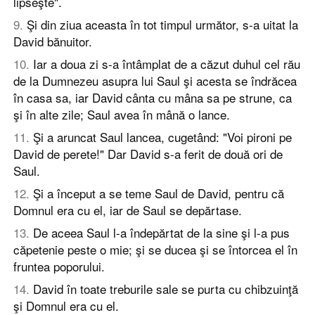
lipseşte".
9
.
Şi din ziua aceasta în tot timpul următor, s-a uitat la
David bănuitor.
10
.
Iar a doua zi s-a întâmplat de a căzut duhul cel rău
de la Dumnezeu asupra lui Saul şi acesta se îndrăcea
în casa sa, iar David cânta cu mâna sa pe strune, ca
şi în alte zile; Saul avea în mână o lance.
11
.
Şi a aruncat Saul lancea, cugetând: "Voi pironi pe
David de perete!" Dar David s-a ferit de două ori de
Saul.
12
.
Şi a început a se teme Saul de David, pentru că
Domnul era cu el, iar de Saul se depărtase.
13
.
De aceea Saul l-a îndepărtat de la sine şi l-a pus
căpetenie peste o mie; şi se ducea şi se întorcea el în
fruntea poporului.
14
.
David în toate treburile sale se purta cu chibzuinţă
şi Domnul era cu el.