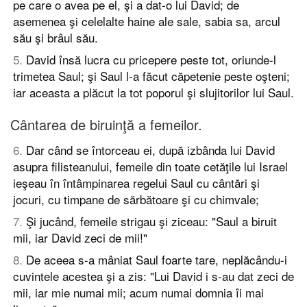
pe care o avea pe el, şi a dat-o lui David; de
asemenea şi celelalte haine ale sale, sabia sa, arcul
său şi brâul său.
5
.
David însă lucra cu pricepere peste tot, oriunde-l
trimetea Saul; şi Saul l-a făcut căpetenie peste oşteni;
iar aceasta a plăcut la tot poporul şi slujitorilor lui Saul.
Cântarea de biruinţă a femeilor.
6
.
Dar când se întorceau ei, după izbânda lui David
asupra filisteanului, femeile din toate cetăţile lui Israel
ieşeau în întâmpinarea regelui Saul cu cântări şi
jocuri, cu timpane de sărbătoare şi cu chimvale;
7
.
Şi jucând, femeile strigau şi ziceau: "Saul a biruit
mii, iar David zeci de mii!"
8
.
De aceea s-a mâniat Saul foarte tare, neplăcându-i
cuvintele acestea şi a zis: "Lui David i s-au dat zeci de
mii, iar mie numai mii; acum numai domnia îi mai