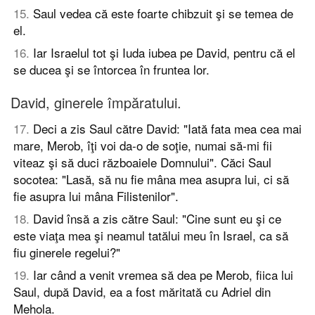
15
.
Saul vedea că este foarte chibzuit şi se temea de
el.
16
.
Iar Israelul tot şi Iuda iubea pe David, pentru că el
se ducea şi se întorcea în fruntea lor.
David, ginerele împăratului.
17
.
Deci a zis Saul către David: "Iată fata mea cea mai
mare, Merob, îţi voi da-o de soţie, numai să-mi fii
viteaz şi să duci războaiele Domnului". Căci Saul
socotea: "Lasă, să nu fie mâna mea asupra lui, ci să
fie asupra lui mâna Filistenilor".
18
.
David însă a zis către Saul: "Cine sunt eu şi ce
este viaţa mea şi neamul tatălui meu în Israel, ca să
fiu ginerele regelui?"
19
.
Iar când a venit vremea să dea pe Merob, fiica lui
Saul, după David, ea a fost măritată cu Adriel din
Mehola.