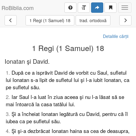
RoBiblia.com
Toggl
navig
1 Regi (1 Samuel) 18
trad. ortodoxă
Detaliile cărții
1 Regi (1 Samuel) 18
Ionatan şi David.
1
.
După ce a isprăvit David de vorbit cu Saul, sufletul
lui Ionatan s-a lipit de sufletul lui şi l-a iubit Ionatan, ca
pe sufletul său.
2
.
Iar Saul l-a luat în ziua aceea şi nu l-a lăsat să se
mai întoarcă la casa tatălui lui.
3
.
Şi a încheiat Ionatan legătură cu David, pentru că îl
iubea ca pe sufletul său.
4
.
Şi şi-a dezbrăcat Ionatan haina sa cea de deasupra,