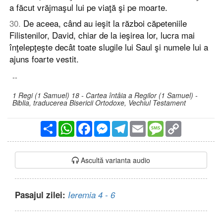
a făcut vrăjmaşul lui pe viaţă şi pe moarte.
30
.
De aceea, când au ieşit la război căpeteniile
Filistenilor, David, chiar de la ieşirea lor, lucra mai
înţelepţeşte decât toate slugile lui Saul şi numele lui a
ajuns foarte vestit.
--
1 Regi (1 Samuel) 18 - Cartea întâia a Regilor (1 Samuel) -
Biblia, traducerea Bisericii Ortodoxe, Vechiul Testament
Partajare
WhatsApp
Facebook
Messenger
Telegram
Email
Message
Copy
Link
Ascultă varianta audio
Pasajul zilei:
Ieremia 4 - 6