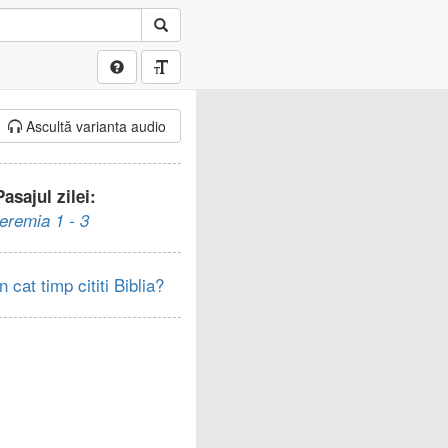
Ascultă varianta audio
Pasajul zilei:
Ieremia 1 - 3
In cat timp cititi Biblia?