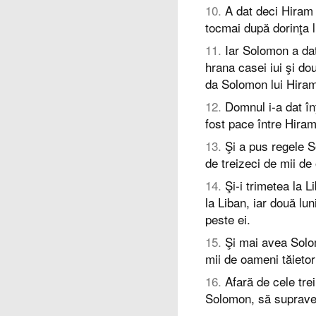
10
.
A dat deci Hiram
tocmai după dorinţa l
11
.
Iar Solomon a dat
hrana casei iui şi do
da Solomon lui Hiram
12
.
Domnul i-a dat în
fost pace între Hira
13
.
Şi a pus regele S
de treizeci de mii de
14
.
Şi-i trimetea la 
la Liban, iar două lu
peste ei.
15
.
Şi mai avea Solo
mii de oameni tăietor
16
.
Afară de cele trei
Solomon, să supraveg