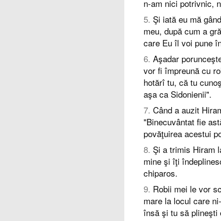
n-am nici potrivnic, ni
5
.
Şi iată eu mă gân
meu, după cum a grăi
care Eu îl voi pune î
6
.
Aşadar porunceşte 
vor fi împreună cu robi
hotărî tu, că tu cuno
aşa ca Sidonienii".
7
.
Când a auzit Hiram
"Binecuvântat fie ast
povăţuirea acestui p
8
.
Şi a trimis Hiram 
mine şi îţi îndepline
chiparos.
9
.
Robii mei le vor s
mare la locul care ni-
însă şi tu să plineşt