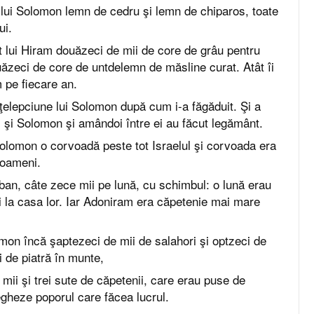
 lui Solomon lemn de cedru şi lemn de chiparos, toate
ui.
 lui Hiram douăzeci de mii de core de grâu pentru
uăzeci de core de untdelemn de măsline curat. Atât îi
 pe fiecare an.
ţelepciune lui Solomon după cum i-a făgăduit. Şi a
m şi Solomon şi amândoi între ei au făcut legământ.
olomon o corvoadă peste tot Israelul şi corvoada era
 oameni.
Liban, câte zece mii pe lună, cu schimbul: o lună erau
ni la casa lor. Iar Adoniram era căpetenie mai mare
mon încă şaptezeci de mii de salahori şi optzeci de
i de piatră în munte,
 mii şi trei sute de căpetenii, care erau puse de
heze poporul care făcea lucrul.