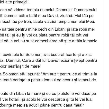
ci alte primejdii.
desc să zidesc templu numelui Domnului Dumnezeului
t Domnul către tatăl meu David, zicând: Fiul tău pe
n locul tău pe tron, acela va zidi templu numelui Meu.
să taie pentru mine cedri din Liban; şi iată robii mei
i tăi; şi eu îţi voi da plată pentru robii tăi cât vei
şti că la noi nu sunt oameni care să ştie a tăia lemnele
 cuvintele lui Solomon, s-a bucurat foarte şi a zis:
ăzi Domnul, Care a dat lui David fecior înţelept pentru
opor nesfârşit de mare!
la Solomon să-i spună: "Am auzit pentru ce ai trimis la
sc toată dorinţa ta pentru lemnul de cedru şi lemnul de
coate din Liban la mare şi eu cu plutele le voi duce pe
l vei hotărî; şi acolo le voi descărca şi tu le vei lua;
i dorinţa mea: să aduci pâine pentru casa mea!"