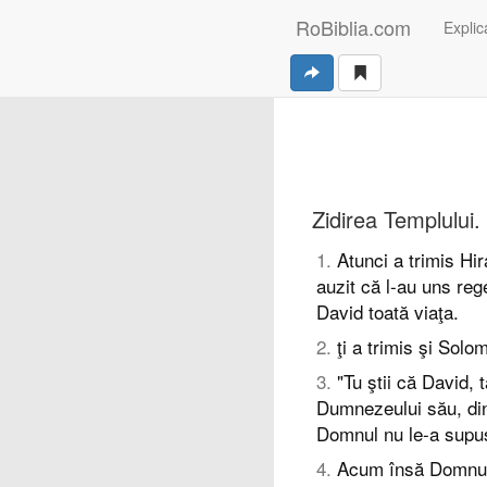
RoBiblia.com
Explica
Zidirea Templului.
1
.
Atunci a trimis Hir
auzit că l-au uns reg
David toată viaţa.
2
.
ţi a trimis şi Sol
3
.
"Tu ştii că David,
Dumnezeului său, din
Domnul nu le-a supus 
4
.
Acum însă Domnul 