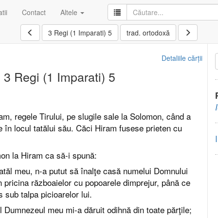
tii
Contact
Altele
3 Regi (1 Imparati) 5
trad. ortodoxă
Detaliile cărții
3 Regi (1 Imparati) 5
am, regele Tirului, pe slugile sale la Solomon, când a
e în locul tatălui său. Căci Hiram fusese prieten cu
omon la Hiram ca să-i spună:
 tatăl meu, n-a putut să înalţe casă numelui Domnului
 pricina războaielor cu popoarele dimprejur, până ce
sub talpa picioarelor lui.
Dumnezeul meu mi-a dăruit odihnă din toate părţile;