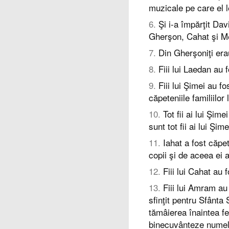
muzicale pe care el 
6
.
Şi i-a împărţit Dav
Gherşon, Cahat şi Me
7
.
Din Gherşoniţi era
8
.
Fiii lui Laedan au f
9
.
Fiii lui Şimei au f
căpeteniile familiilor
10
.
Tot fii ai lui Şim
sunt tot fii ai lui Şime
11
.
Iahat a fost căpet
copii şi de aceea ei au
12
.
Fiii lui Cahat au 
13
.
Fiii lui Amram au
sfinţit pentru Sfânta S
tămâierea înaintea fe
binecuvânteze numele