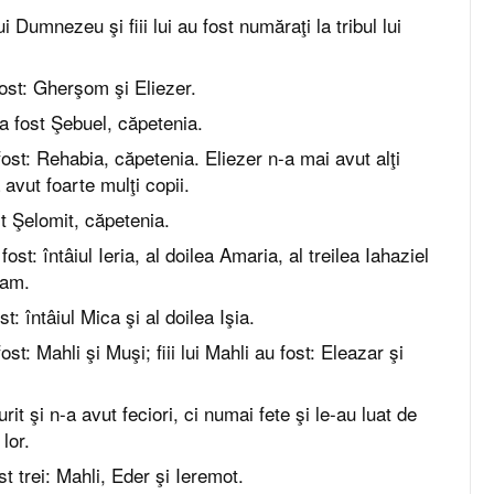
i Dumnezeu şi fiii lui au fost număraţi la tribul lui
fost: Gherşom şi Eliezer.
a fost Şebuel, căpetenia.
 fost: Rehabia, căpetenia. Eliezer n-a mai avut alţi
 avut foarte mulţi copii.
ost Şelomit, căpetenia.
fost: întâiul Ieria, al doilea Amaria, al treilea Iahaziel
eam.
ost: întâiul Mica şi al doilea Işia.
fost: Mahli şi Muşi; fiii lui Mahli au fost: Eleazar şi
it şi n-a avut feciori, ci numai fete şi le-au luat de
 lor.
ost trei: Mahli, Eder şi Ieremot.