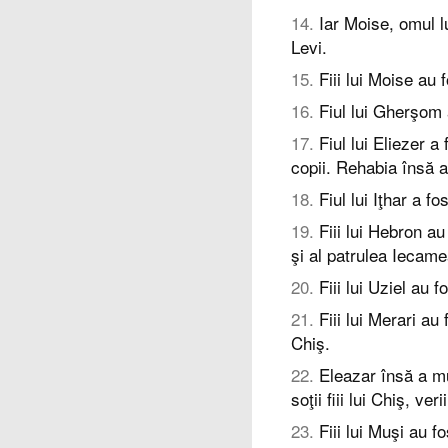
14
.
Iar Moise, omul lu
Levi.
15
.
Fiii lui Moise au 
16
.
Fiul lui Gherşom 
17
.
Fiul lui Eliezer a
copii. Rehabia însă a
18
.
Fiul lui Iţhar a f
19
.
Fiii lui Hebron au 
şi al patrulea Iecam
20
.
Fiii lui Uziel au f
21
.
Fiii lui Merari au 
Chiş.
22
.
Eleazar însă a mur
soţii fiii lui Chiş, verii
23
.
Fiii lui Muşi au f