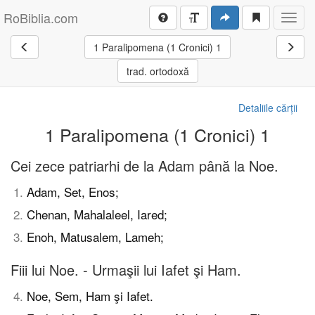
RoBiblia.com
Toggl
navig
1 Paralipomena (1 Cronici) 1
trad. ortodoxă
Detaliile cărții
1 Paralipomena (1 Cronici) 1
Cei zece patriarhi de la Adam până la Noe.
1
.
Adam, Set, Enos;
2
.
Chenan, Mahalaleel, Iared;
3
.
Enoh, Matusalem, Lameh;
Fiii lui Noe. - Urmaşii lui Iafet şi Ham.
4
.
Noe, Sem, Ham şi Iafet.