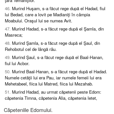
ţara Temaniţilor.
46
.
Murind Huşam, s-a făcut rege după el Hadad, fiul
lui Bedad, care a lovit pe Madianiţi în câmpia
Moabului. Oraşul lui se numea Avit.
47
.
Murind Hadad, s-a făcut rege după el Şamla, din
Masreca;
48
.
Murind Şamla, s-a făcut rege după el Şaul, din
Rehobotul cel de lângă râu.
49
.
Murind Şaul, s-a făcut rege după el Baal-Hanan,
fiul lui Acbor.
50
.
Murind Baal-Hanan, s-a făcut rege după el Hadad.
Numele cetăţii lui era Pau, iar numele femeii lui era
Mehetabeel, fiica lui Matred, fiica lui Mezahab.
51
.
Murind Hadad, au urmat căpetenii peste Edom:
căpetenia Timna, căpetenia Alia, căpetenia Ietet,
Căpeteniile Edomului.