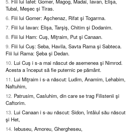
5
.
Fiii lui Iafet: Gomer, Magog, Madai, Iavan, Elişa,
Tubal, Meşec şi Tiras.
6
.
Fiii lui Gomer: Aşchenaz, Rifat şi Togarma.
7
.
Fiii lui Iavan: Elişa, Tarşiş, Chitim şi Dodanim.
8
.
Fiii lui Ham: Cuş, Miţraim, Put şi Canaan.
9
.
Fiii lui Cuş: Seba, Havila, Savta Rama şi Sabteca.
Fiii lui Rama: Şeba şi Dedan.
10
.
Lui Cuş i s-a mai născut de asemenea şi Nimrod.
Acesta a început să fie puternic pe pământ.
11
.
Lui Miţraim i s-a născut: Ludim, Anamim, Lehabim,
Naftuhim,
12
.
Patrusim, Casluhim, din care se trag Filistenii şi
Caftorim.
13
.
Lui Canaan i s-au născut: Sidon, întâiul său născut
şi Het,
14
.
Iebuseu, Amoreu, Ghergheseu,