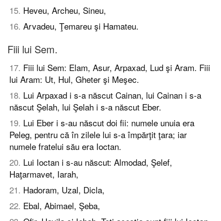
15
.
Heveu, Archeu, Sineu,
16
.
Arvadeu, Ţemareu şi Hamateu.
Fiii lui Sem.
17
.
Fiii lui Sem: Elam, Asur, Arpaxad, Lud şi Aram. Fiii
lui Aram: Ut, Hul, Gheter şi Meşec.
18
.
Lui Arpaxad i s-a născut Cainan, lui Cainan i s-a
născut Şelah, lui Şelah i s-a născut Eber.
19
.
Lui Eber i s-au născut doi fii: numele unuia era
Peleg, pentru că în zilele lui s-a împărţit ţara; iar
numele fratelui său era Ioctan.
20
.
Lui Ioctan i s-au născut: Almodad, Şelef,
Haţarmavet, Iarah,
21
.
Hadoram, Uzal, Dicla,
22
.
Ebal, Abimael, Şeba,