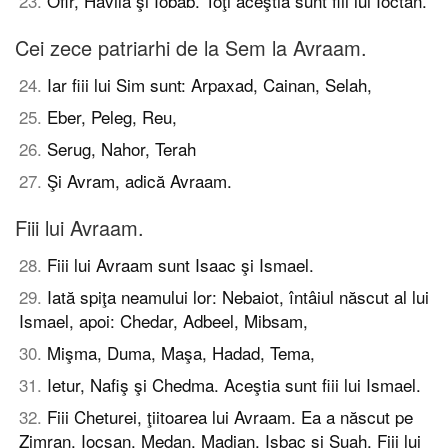
23
.
Ofir, Havila şi Iobab. Toţi aceştia sunt fiii lui Ioctan.
Cei zece patriarhi de la Sem la Avraam.
24
.
Iar fiii lui Sim sunt: Arpaxad, Cainan, Selah,
25
.
Eber, Peleg, Reu,
26
.
Serug, Nahor, Terah
27
.
Şi Avram, adică Avraam.
Fiii lui Avraam.
28
.
Fiii lui Avraam sunt Isaac şi Ismael.
29
.
Iată spiţa neamului lor: Nebaiot, întâiul născut al lui
Ismael, apoi: Chedar, Adbeel, Mibsam,
30
.
Mişma, Duma, Maşa, Hadad, Tema,
31
.
Ietur, Nafiş şi Chedma. Aceştia sunt fiii lui Ismael.
32
.
Fiii Cheturei, ţiitoarea lui Avraam. Ea a născut pe
Zimran, Iocşan, Medan, Madian, Işbac şi Şuah. Fiii lui