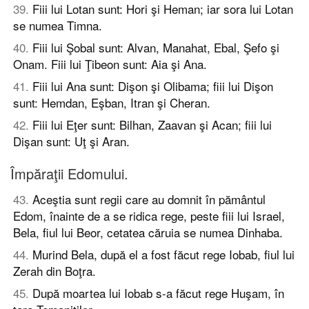
39
.
Fiii lui Lotan sunt: Hori şi Heman; iar sora lui Lotan
se numea Timna.
40
.
Fiii lui Şobal sunt: Alvan, Manahat, Ebal, Şefo şi
Onam. Fiii lui Ţibeon sunt: Aia şi Ana.
41
.
Fiii lui Ana sunt: Dişon şi Olibama; fiii lui Dişon
sunt: Hemdan, Eşban, Itran şi Cheran.
42
.
Fiii lui Eţer sunt: Bilhan, Zaavan şi Acan; fiii lui
Dişan sunt: Uţ şi Aran.
Împăraţii Edomului.
43
.
Aceştia sunt regii care au domnit în pământul
Edom, înainte de a se ridica rege, peste fiii lui Israel,
Bela, fiul lui Beor, cetatea căruia se numea Dinhaba.
44
.
Murind Bela, după el a fost făcut rege Iobab, fiul lui
Zerah din Boţra.
45
.
După moartea lui Iobab s-a făcut rege Huşam, în