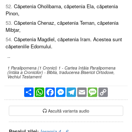
52
.
Căpetenia Oholibama, căpetenia Ela, căpetenia
Pinon,
53
.
Căpetenia Chenaz, căpetenia Teman, căpetenia
Mibţar,
54
.
Căpetenia Magdiel, căpetenia Iram. Acestea sunt
căpeteniile Edomului.
--
1 Paralipomena (1 Cronici) 1 - Cartea întâia Paralipomena
(întâia a Cronicilor) - Biblia, traducerea Bisericii Ortodoxe,
Vechiul Testament
Partajare
WhatsApp
Facebook
Messenger
Telegram
Email
Message
Copy
Link
Ascultă varianta audio
Pasajul zilei:
Ieremia 4 - 6