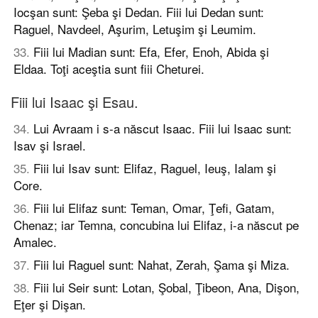
Iocşan sunt: Şeba şi Dedan. Fiii lui Dedan sunt:
Raguel, Navdeel, Aşurim, Letuşim şi Leumim.
33
.
Fiii lui Madian sunt: Efa, Efer, Enoh, Abida şi
Eldaa. Toţi aceştia sunt fiii Cheturei.
Fiii lui Isaac şi Esau.
34
.
Lui Avraam i s-a născut Isaac. Fiii lui Isaac sunt:
Isav şi Israel.
35
.
Fiii lui Isav sunt: Elifaz, Raguel, Ieuş, Ialam şi
Core.
36
.
Fiii lui Elifaz sunt: Teman, Omar, Ţefi, Gatam,
Chenaz; iar Temna, concubina lui Elifaz, i-a născut pe
Amalec.
37
.
Fiii lui Raguel sunt: Nahat, Zerah, Şama şi Miza.
38
.
Fiii lui Seir sunt: Lotan, Şobal, Ţibeon, Ana, Dişon,
Eţer şi Dişan.