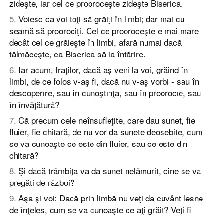
zideşte, iar cel ce prooroceşte zideşte Biserica.
5
.
Voiesc ca voi toţi să grăiţi în limbi; dar mai cu
seamă să proorociţi. Cel ce prooroceşte e mai mare
decât cel ce grăieşte în limbi, afară numai dacă
tălmăceşte, ca Biserica să ia întărire.
6
.
Iar acum, fraţilor, dacă aş veni la voi, grăind în
limbi, de ce folos v-aş fi, dacă nu v-aş vorbi - sau în
descoperire, sau în cunoştinţă, sau în proorocie, sau
în învăţătură?
7
.
Că precum cele neînsufleţite, care dau sunet, fie
fluier, fie chitară, de nu vor da sunete deosebite, cum
se va cunoaşte ce este din fluier, sau ce este din
chitară?
8
.
Şi dacă trâmbiţa va da sunet nelămurit, cine se va
pregăti de război?
9
.
Aşa şi voi: Dacă prin limbă nu veţi da cuvânt lesne
de înţeles, cum se va cunoaşte ce aţi grăit? Veţi fi