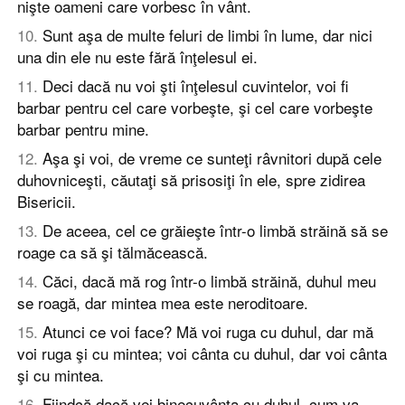
nişte oameni care vorbesc în vânt.
10
.
Sunt aşa de multe feluri de limbi în lume, dar nici
una din ele nu este fără înţelesul ei.
11
.
Deci dacă nu voi şti înţelesul cuvintelor, voi fi
barbar pentru cel care vorbeşte, şi cel care vorbeşte
barbar pentru mine.
12
.
Aşa şi voi, de vreme ce sunteţi râvnitori după cele
duhovniceşti, căutaţi să prisosiţi în ele, spre zidirea
Bisericii.
13
.
De aceea, cel ce grăieşte într-o limbă străină să se
roage ca să şi tălmăcească.
14
.
Căci, dacă mă rog într-o limbă străină, duhul meu
se roagă, dar mintea mea este neroditoare.
15
.
Atunci ce voi face? Mă voi ruga cu duhul, dar mă
voi ruga şi cu mintea; voi cânta cu duhul, dar voi cânta
şi cu mintea.
16
.
Fiindcă dacă vei binecuvânta cu duhul, cum va