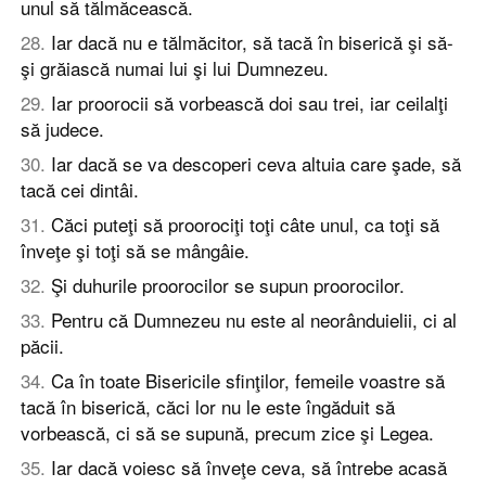
unul să tălmăcească.
28
.
Iar dacă nu e tălmăcitor, să tacă în biserică şi să-
şi grăiască numai lui şi lui Dumnezeu.
29
.
Iar proorocii să vorbească doi sau trei, iar ceilalţi
să judece.
30
.
Iar dacă se va descoperi ceva altuia care şade, să
tacă cei dintâi.
31
.
Căci puteţi să proorociţi toţi câte unul, ca toţi să
înveţe şi toţi să se mângâie.
32
.
Şi duhurile proorocilor se supun proorocilor.
33
.
Pentru că Dumnezeu nu este al neorânduielii, ci al
păcii.
34
.
Ca în toate Bisericile sfinţilor, femeile voastre să
tacă în biserică, căci lor nu le este îngăduit să
vorbească, ci să se supună, precum zice şi Legea.
35
.
Iar dacă voiesc să înveţe ceva, să întrebe acasă