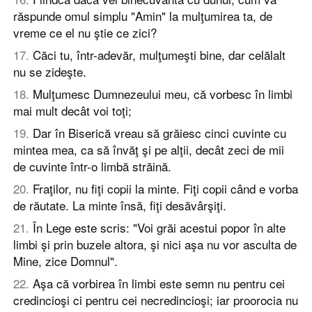
răspunde omul simplu "Amin" la mulţumirea ta, de
vreme ce el nu ştie ce zici?
17
.
Căci tu, într-adevăr, mulţumeşti bine, dar celălalt
nu se zideşte.
18
.
Mulţumesc Dumnezeului meu, că vorbesc în limbi
mai mult decât voi toţi;
19
.
Dar în Biserică vreau să grăiesc cinci cuvinte cu
mintea mea, ca să învăţ şi pe alţii, decât zeci de mii
de cuvinte într-o limbă străină.
20
.
Fraţilor, nu fiţi copii la minte. Fiţi copii când e vorba
de răutate. La minte însă, fiţi desăvârşiţi.
21
.
În Lege este scris: "Voi grăi acestui popor în alte
limbi şi prin buzele altora, şi nici aşa nu vor asculta de
Mine, zice Domnul".
22
.
Aşa că vorbirea în limbi este semn nu pentru cei
credincioşi ci pentru cei necredincioşi; iar proorocia nu