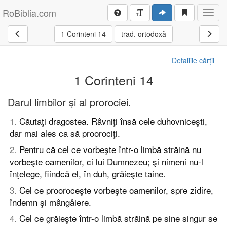
RoBiblia.com
Toggl
navig
1 Corinteni 14
trad. ortodoxă
Detaliile cărții
1 Corinteni 14
Darul limbilor şi al prorociei.
1
.
Căutaţi dragostea. Râvniţi însă cele duhovniceşti,
dar mai ales ca să proorociţi.
2
.
Pentru că cel ce vorbeşte într-o limbă străină nu
vorbeşte oamenilor, ci lui Dumnezeu; şi nimeni nu-l
înţelege, fiindcă el, în duh, grăieşte taine.
3
.
Cel ce prooroceşte vorbeşte oamenilor, spre zidire,
îndemn şi mângâiere.
4
.
Cel ce grăieşte într-o limbă străină pe sine singur se