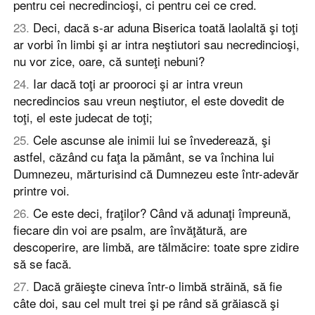
pentru cei necredincioşi, ci pentru cei ce cred.
23
.
Deci, dacă s-ar aduna Biserica toată laolaltă şi toţi
ar vorbi în limbi şi ar intra neştiutori sau necredincioşi,
nu vor zice, oare, că sunteţi nebuni?
24
.
Iar dacă toţi ar prooroci şi ar intra vreun
necredincios sau vreun neştiutor, el este dovedit de
toţi, el este judecat de toţi;
25
.
Cele ascunse ale inimii lui se învederează, şi
astfel, căzând cu faţa la pământ, se va închina lui
Dumnezeu, mărturisind că Dumnezeu este într-adevăr
printre voi.
26
.
Ce este deci, fraţilor? Când vă adunaţi împreună,
fiecare din voi are psalm, are învăţătură, are
descoperire, are limbă, are tălmăcire: toate spre zidire
să se facă.
27
.
Dacă grăieşte cineva într-o limbă străină, să fie
câte doi, sau cel mult trei şi pe rând să grăiască şi