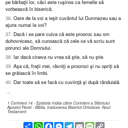
pe bărbaţii lor, căci este ruşinos ca femeile să
vorbească în biserică.
36
.
Oare de la voi a ieşit cuvântul lui Dumnezeu sau a
ajuns numai la voi?
37
.
Dacă i se pare cuiva că este prooroc sau om
duhovnicesc, să cunoască că cele ce vă scriu sunt
porunci ale Domnului.
38
.
Iar dacă cineva nu vrea să ştie, să nu ştie.
39
.
Aşa că, fraţii mei, râvniţi a prooroci şi nu opriţi să
se grăiască în limbi.
40
.
Dar toate să se facă cu cuviinţă şi după rânduială.
--
1 Corinteni 14 - Epistola întâia către Corinteni a Sfântului
Apostol Pavel - Biblia, traducerea Bisericii Ortodoxe, Noul
Testament
Partajare
WhatsApp
Facebook
Messenger
Telegram
Email
Message
Copy