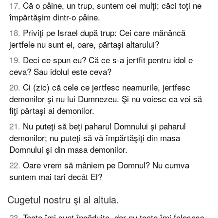
17
.
Că o pâine, un trup, suntem cei mulţi; căci toţi ne
împărtăşim dintr-o pâine.
18
.
Priviţi pe Israel după trup: Cei care mănâncă
jertfele nu sunt ei, oare, părtaşi altarului?
19
.
Deci ce spun eu? Că ce s-a jertfit pentru idol e
ceva? Sau idolul este ceva?
20
.
Ci (zic) că cele ce jertfesc neamurile, jertfesc
demonilor şi nu lui Dumnezeu. Şi nu voiesc ca voi să
fiţi părtaşi ai demonilor.
21
.
Nu puteţi să beţi paharul Domnului şi paharul
demonilor; nu puteţi să vă împărtăşiţi din masa
Domnului şi din masa demonilor.
22
.
Oare vrem să mâniem pe Domnul? Nu cumva
suntem mai tari decât El?
Cugetul nostru şi al altuia.
23
.
Toate îmi sunt îngăduite, dar nu toate îmi folosesc.