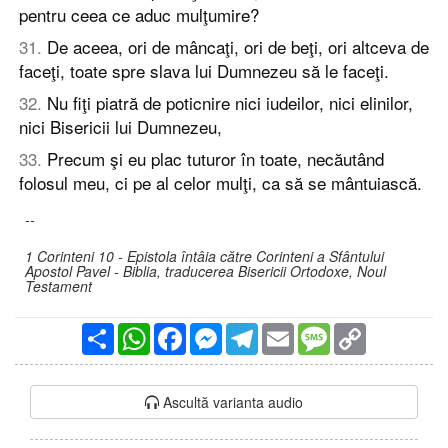
pentru ceea ce aduc mulţumire?
31
.
De aceea, ori de mâncaţi, ori de beţi, ori altceva de
faceţi, toate spre slava lui Dumnezeu să le faceţi.
32
.
Nu fiţi piatră de poticnire nici iudeilor, nici elinilor,
nici Bisericii lui Dumnezeu,
33
.
Precum şi eu plac tuturor în toate, necăutând
folosul meu, ci pe al celor mulţi, ca să se mântuiască.
--
1 Corinteni 10 - Epistola întâia către Corinteni a Sfântului
Apostol Pavel - Biblia, traducerea Bisericii Ortodoxe, Noul
Testament
Partajare
WhatsApp
Facebook
Messenger
Telegram
Email
Message
Copy
Link
Ascultă varianta audio