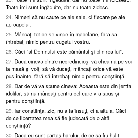
Toate îmi sunt îngăduite, dar nu toate zidesc.
24
.
Nimeni să nu caute pe ale sale, ci fiecare pe ale
aproapelui.
25
.
Mâncaţi tot ce se vinde în măcelărie, fără să
întrebaţi nimic pentru cugetul vostru.
26
.
Căci "al Domnului este pământul şi plinirea lui".
27
.
Dacă cineva dintre necredincioşi vă cheamă pe voi
la masă şi voiţi să vă duceţi, mâncaţi orice vă este
pus înainte, fără să întrebaţi nimic pentru conştiinţă.
28
.
Dar de vă va spune cineva: Aceasta este din jertfa
idolilor, să nu mâncaţi pentru cel care v-a spus şi
pentru conştiinţă.
29
.
Iar conştiinţa, zic, nu a ta însuţi, ci a altuia. Căci
de ce libertatea mea să fie judecată de o altă
conştiinţă?
30
.
Dacă eu sunt părtaş harului, de ce să fiu hulit