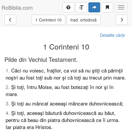
RoBiblia.com
Toggl
navig
1 Corinteni 10
trad. ortodoxă
Detaliile cărții
1 Corinteni 10
Pilde din Vechiul Testament.
1
.
Căci nu voiesc, fraţilor, ca voi să nu ştiţi că părinţii
noştri au fost toţi sub nor şi că toţi au trecut prin mare.
2
.
Şi toţi, întru Moise, au fost botezaţi în nor şi în
mare.
3
.
Şi toţi au mâncat aceeaşi mâncare duhovnicească;
4
.
Şi toţi, aceeaşi băutură duhovnicească au băut,
pentru că beau din piatra duhovnicească ce îi urma.
Iar piatra era Hristos.