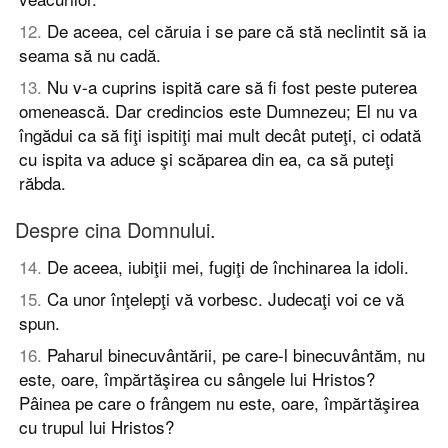
12
.
De aceea, cel căruia i se pare că stă neclintit să ia
seama să nu cadă.
13
.
Nu v-a cuprins ispită care să fi fost peste puterea
omenească. Dar credincios este Dumnezeu; El nu va
îngădui ca să fiţi ispitiţi mai mult decât puteţi, ci odată
cu ispita va aduce şi scăparea din ea, ca să puteţi
răbda.
Despre cina Domnului.
14
.
De aceea, iubiţii mei, fugiţi de închinarea la idoli.
15
.
Ca unor înţelepţi vă vorbesc. Judecaţi voi ce vă
spun.
16
.
Paharul binecuvântării, pe care-l binecuvântăm, nu
este, oare, împărtăşirea cu sângele lui Hristos?
Pâinea pe care o frângem nu este, oare, împărtăşirea
cu trupul lui Hristos?