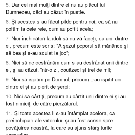
5
.
Dar cei mai mulţi dintre ei nu au plăcut lui
Dumnezeu, căci au căzut în pustie.
6
.
Şi acestea s-au făcut pilde pentru noi, ca să nu
poftim la cele rele, cum au poftit aceia;
7
.
Nici închinători la idoli să nu vă faceţi, ca unii dintre
ei, precum este scris: "A şezut poporul să mănânce şi
să bea şi s-au sculat la joc";
8
.
Nici să ne desfrânăm cum s-au desfrânat unii dintre
ei, şi au căzut, într-o zi, douăzeci şi trei de mii;
9
.
Nici să ispitim pe Domnul, precum L-au ispitit unii
dintre ei şi au pierit de şerpi;
10
.
Nici să cârtiţi, precum au cârtit unii dintre ei şi au
fost nimiciţi de către pierzătorul.
11
.
Şi toate acestea li s-au întâmplat acelora, ca
preînchipuiri ale viitorului, şi au fost scrise spre
povăţuirea noastră, la care au ajuns sfârşiturile
veacurilor.