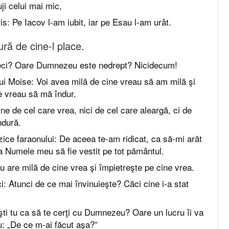
ji celui mai mic,
s: Pe Iacov l-am iubit, iar pe Esau l-am urât.
ă de cine-l place.
ci? Oare Dumnezeu este nedrept? Nicidecum!
lui Moise: Voi avea milă de cine vreau să am milă şi
e vreau să mă îndur.
ine de cel care vrea, nici de cel care aleargă, ci de
dură.
 zice faraonului: De aceea te-am ridicat, ca să-mi arăt
ca Numele meu să fie vestit pe tot pământul.
are milă de cine vrea şi împietreşte pe cine vrea.
i: Atunci de ce mai învinuieşte? Căci cine i-a stat
ti tu ca să te cerţi cu Dumnezeu? Oare un lucru îi va
u: „De ce m-ai făcut aşa?”