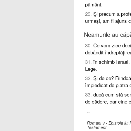
pământ.
29
.
Şi precum a profe
urmaşi, am fi ajuns
Neamurile au căpă
30
.
Ce vom zice deci
dobândit îndreptăţire
31
.
în schimb Israel,
Lege.
32
.
Şi de ce? Fiindcă 
împiedicat de piatra 
33
.
după cum stă scri
de cădere, dar cine c
--
Romani 9 - Epistola lui 
Testament