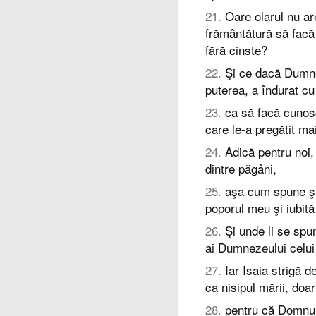
21
.
Oare olarul nu ar
frământătură să facă
fără cinste?
22
.
Şi ce dacă Dumne
puterea, a îndurat cu
23
.
ca să facă cunosc
care le-a pregătit ma
24
.
Adică pentru noi,
dintre păgâni,
25
.
aşa cum spune şi
poporul meu şi iubită
26
.
Şi unde li se spun
ai Dumnezeului celui
27
.
Iar Isaia strigă d
ca nisipul mării, doa
28
.
pentru că Domnul 