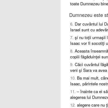
toate Dumnezeu bine
Dumnezeu este st
6
.
Dar cuvântul lui D
Israel sunt cu adevăr
7
.
şi nu toţii urmaşii
Isaac vor fi socotiţi u
8
.
Aceasta înseamnă c
copiii făgăduinţei sun
9
.
Căci cuvântul făgă
veni şi Sara va avea 
10
.
Ba mai mult, când
Isaac, părintele nost
11
.
– înainte ca ei s
alegerea lui Dumnez
12
.
alegere care nu ţ