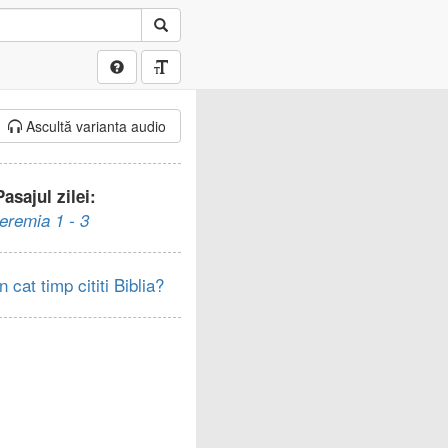
Ascultă varianta audio
Pasajul zilei:
Ieremia 1 - 3
In cat timp cititi Biblia?