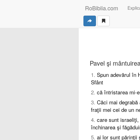
RoBiblia.com
Explica
Pavel şi mântuirea 
1
.
Spun adevărul în H
Sfânt
2
.
că întristarea mi-e
3
.
Căci mai degrabă a
fraţii mei cei de un 
4
.
care sunt israeliţi
închinarea şi făgădui
5
.
ai lor sunt părinţi