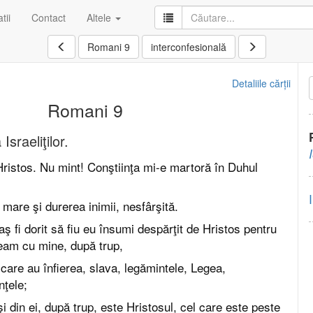
tii
Contact
Altele
Romani 9
interconfesională
Detaliile cărții
Romani 9
Israeliţilor.
ristos. Nu mint! Conştiinţa mi-e martoră în Duhul
 mare şi durerea inimii, nesfârşită.
ş fi dorit să fiu eu însumi despărţit de Hristos pentru
neam cu mine, după trup,
, care au înfierea, slava, legămintele, Legea,
nţele;
i şi din ei, după trup, este Hristosul, cel care este peste