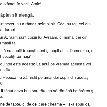
cuvântat în veci. Amin!
ăpân să aleagă.
umnezeu nu a rămas neîmplinit. Căci nu toţi cei din
at Israel
 lui Avraam sunt copiii lui Avraam, ci numai cei din
rmaşii tăi.
ă nu copiii trupeşti sunt şi copii ai lui Dumnezeu, ci
t socotiţi „urmaşi”.
duinţei este acesta: La anul pe vremea aceasta voi
un fiu.
 Rebeca i-a zămislit pe amândoi copiii din acelaşi
ru,
ă fi făcut ceva bun sau rău, ca să rămână hotărârea şi
eu,
ine de fapte, ci de cel care cheamă – i s-a spus că