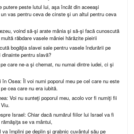
e putere peste lutul lui, aşa încât din aceeaşi
 un vas pentru ceva de cinste şi un altul pentru ceva
zeu, voind să-şi arate mânia şi să-şi facă cunoscută
 multă răbdare vasele mâniei hărăzite pieirii
ută bogăţia slavei sale pentru vasele îndurării pe
i dinainte pentru slavă?
 pe care ne-a şi chemat, nu numai dintre iudei, ci şi
 în Osea: Îl voi numi poporul meu pe cel care nu este
 pe cea care nu era iubită.
ea: Voi nu sunteţi poporul meu, acolo vor fi numiţi fii
 Viu.
espre Israel: Chiar dacă numărul fiilor lui Israel va fi
r rămăşiţa se va mântui,
va împlini pe deplin şi grabnic cuvântul său pe