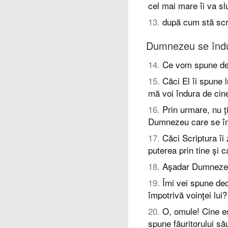
cel mai mare îi va slu
13
.
după cum stă scri
Dumnezeu se îndur
14
.
Ce vom spune de
15
.
Căci El îi spune 
mă voi îndura de cin
16
.
Prin urmare, nu ţ
Dumnezeu care se în
17
.
Căci Scriptura îi
puterea prin tine şi 
18
.
Aşadar Dumnezeu 
19
.
Îmi vei spune dec
împotrivă voinţei lui?
20
.
O, omule! Cine eş
spune făuritorului să