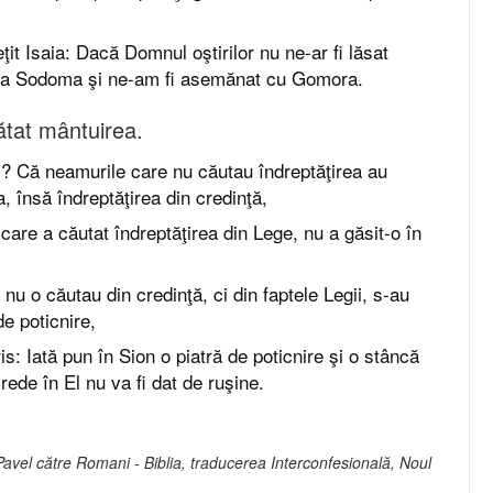
ţit Isaia: Dacă Domnul oştirilor nu ne-ar fi lăsat
 ca Sodoma şi ne-am fi asemănat cu Gomora.
tat mântuirea.
? Că neamurile care nu căutau îndreptăţirea au
a, însă îndreptăţirea din credinţă,
 care a căutat îndreptăţirea din Lege, nu a găsit-o în
nu o căutau din credinţă, ci din faptele Legii, s-au
de poticnire,
s: Iată pun în Sion o piatră de poticnire şi o stâncă
rede în El nu va fi dat de ruşine.
Pavel către Romani - Biblia, traducerea Interconfesională, Noul