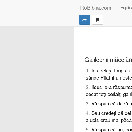
RoBiblia.com
Explica
Galileenii măcelăriţ
1
.
În acelaşi timp au 
sânge Pilat îl ameste
2
.
Iisus le-a răspuns:
decât toţi ceilalţi ga
3
.
Vă spun că dacă nu 
4
.
Sau credeţi că cei
a ucis erau mai păcăt
5
.
Vă spun că nu, dar 