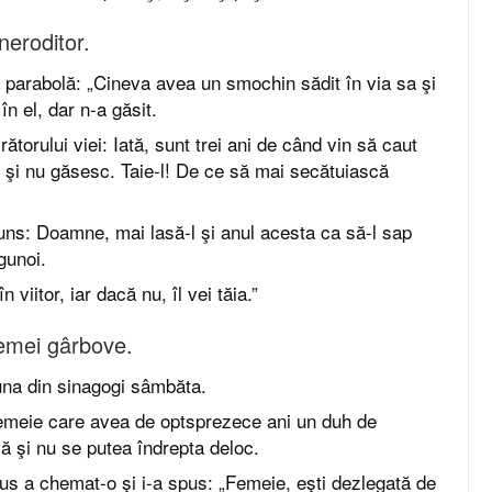
neroditor.
parabolă: „Cineva avea un smochin sădit în via sa şi
în el, dar n-a găsit.
rătorului viei: Iată, sunt trei ani de când vin să caut
 şi nu găsesc. Taie-l! De ce să mai secătuiască
uns: Doamne, mai lasă-l şi anul acesta ca să-l sap
gunoi.
 viitor, iar dacă nu, îl vei tăia.”
emei gârbove.
-una din sinagogi sâmbăta.
 femeie care avea de optsprezece ani un duh de
ă şi nu se putea îndrepta deloc.
us a chemat-o şi i-a spus: „Femeie, eşti dezlegată de