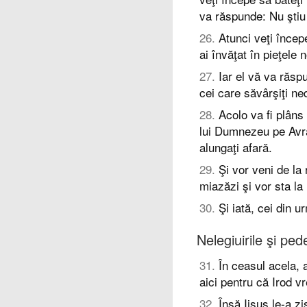
va răspunde: Nu ştiu
26
.
Atunci veţi încep
ai învăţat în pieţele 
27
.
Iar el vă va răspu
cei care săvârşiţi ne
28
.
Acolo va fi plâns 
lui Dumnezeu pe Avraa
alungaţi afară.
29
.
Şi vor veni de la 
miazăzi şi vor sta l
30
.
Şi iată, cei din ur
Nelegiuirile şi pe
31
.
În ceasul acela, a
aici pentru că Irod v
32
.
Însă Iisus le-a zi