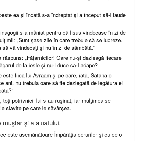
peste ea şi îndată s-a îndreptat şi a început să-l laude
nagogii s-a mâniat pentru că Iisus vindecase în zi de
ţimii: „Sunt şase zile în care trebuie să se lucreze.
a să vă vindecaţi şi nu în zi de sâmbătă.”
 răspuns: „Făţarnicilor! Oare nu-şi dezleagă fiecare
ăgarul de la iesle şi nu-l duce să-l adape?
 este fiica lui Avraam şi pe care, iată, Satana o
 ani, nu trebuia oare să fie dezlegată de legătura ei
bătă?”
oţi potrivnicii lui s-au ruşinat, iar mulţimea se
le slăvite pe care le săvârşea.
 muştar şi a aluatului.
ce este asemănătoare Împărăţia cerurilor şi cu ce o