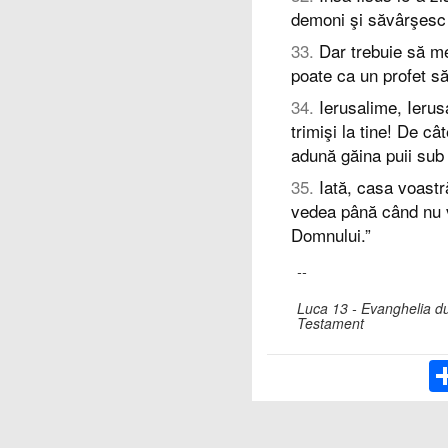
demoni şi săvârşesc v
33
.
Dar trebuie să me
poate ca un profet să
34
.
Ierusalime, Ierusa
trimişi la tine! De câ
adună găina puii sub a
35
.
Iată, casa voastr
vedea până când nu v
Domnului.”
--
Luca 13 - Evanghelia du
Testament