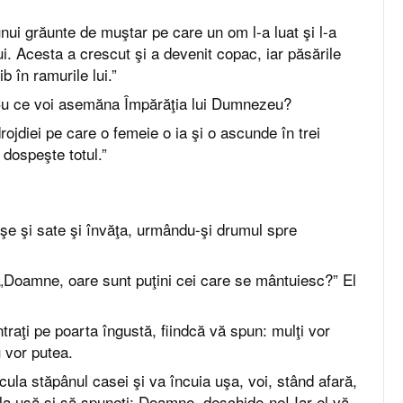
ui grăunte de muştar pe care un om l-a luat şi l-a
i. Acesta a crescut şi a devenit copac, iar păsările
ib în ramurile lui.”
Cu ce voi asemăna Împărăţia lui Dumnezeu?
jdiei pe care o femeie o ia şi o ascunde în trei
dospeşte totul.”
aşe şi sate şi învăţa, urmându-şi drumul spre
 „Doamne, oare sunt puţini cei care se mântuiesc?” El
ntraţi pe poarta îngustă, fiindcă vă spun: mulţi vor
u vor putea.
ula stăpânul casei şi va încuia uşa, voi, stând afară,
 la uşă şi să spuneţi: Doamne, deschide-ne! Iar el vă