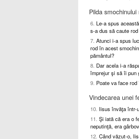
Pilda smochinului 
6
.
Le-a spus această 
s-a dus să caute rod 
7
.
Atunci i-a spus luc
rod în acest smochin
pământul?
8
.
Dar acela i-a răsp
împrejur şi să îi pun 
9
.
Poate va face rod în
Vindecarea unei f
10
.
Iisus învăţa într
11
.
Şi iată că era o
neputinţă, era gârbov
12
.
Când văzut-o, Iis