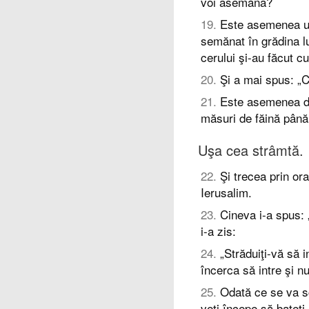
voi asemăna?
19
.
Este asemenea un
semănat în grădina lu
cerului şi-au făcut cu
20
.
Şi a mai spus: „
21
.
Este asemenea dro
măsuri de făină până 
Uşa cea strâmtă.
22
.
Şi trecea prin or
Ierusalim.
23
.
Cineva i-a spus:
i-a zis:
24
.
„Străduiţi-vă să i
încerca să intre şi n
25
.
Odată ce se va sc
veţi începe să bateţi