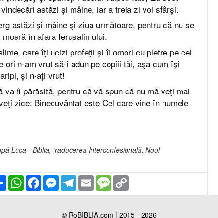
indecări astăzi şi mâine, iar a treia zi voi sfârşi.
rg astăzi şi mâine şi ziua următoare, pentru că nu se
 moară în afara Ierusalimului.
lime, care îţi ucizi profeţii şi îi omori cu pietre pe cei
te ori n-am vrut să-i adun pe copiii tăi, aşa cum îşi
ripi, şi n-aţi vrut!
ă va fi părăsită, pentru că vă spun că nu mă veţi mai
eţi zice: Binecuvântat este Cel care vine în numele
pă Luca - Biblia, traducerea Interconfesională, Noul
Partajare
WhatsApp
Facebook
Messenger
Telegram
Email
Message
Copy
Link
© RoBIBLIA.com | 2015 - 2026