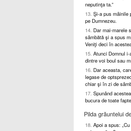
neputinţa ta.”
13
.
Şi-a pus mâinile 
pe Dumnezeu.
14
.
Dar mai-marele si
sâmbătă şi a spus mul
Veniţi deci în aceste
15
.
Atunci Domnul i-a
dintre voi boul sau m
16
.
Dar aceasta, care
legase de optsprezece
chiar şi în zi de sâm
17
.
Spunând acestea, t
bucura de toate fapte
Pilda grăuntelui de
18
.
Apoi a spus: „Cu 