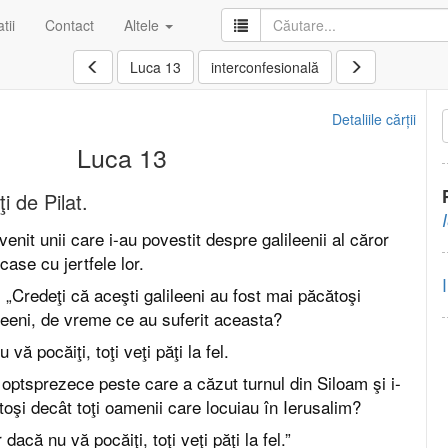
tii
Contact
Altele
Luca 13
interconfesională
Detaliile cărții
Luca 13
i de Pilat.
venit unii care i-au povestit despre galileenii al căror
case cu jertfele lor.
 „Credeţi că aceşti galileeni au fost mai păcătoşi
lileeni, de vreme ce au suferit aceasta?
vă pocăiţi, toţi veţi păţi la fel.
 optsprezece peste care a căzut turnul din Siloam şi i-
oşi decât toţi oamenii care locuiau în Ierusalim?
dacă nu vă pocăiţi, toţi veţi păţi la fel.”