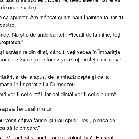
 de unde sunteţi.
e să spuneţi: Am mâncat şi am băut înaintea ta, iar tu
noastre.
nde: Nu ştiu de unde sunteţi. Plecaţi de la mine, toţi
dreptatea.”
şi scrâşnire din dinţi, când îi veţi vedea în Împărăţia
m, pe Isaac şi pe Iacov şi pe toţi profeţii, iar pe voi
răsărit şi de la apus, de la miazănoapte şi de la
a masă în Împărăţia lui Dumnezeu.
mă vor fi cei dintâi, iar cei dintâi vor fi cei din urmă.
deapsa Ierusalimului.
u venit câţiva farisei şi i-au spus: „Ieşi, pleacă de
rea să te omoare.”
s: „Mergeţi şi spuneţi-i acelui vulpoi: Iată, Eu scot