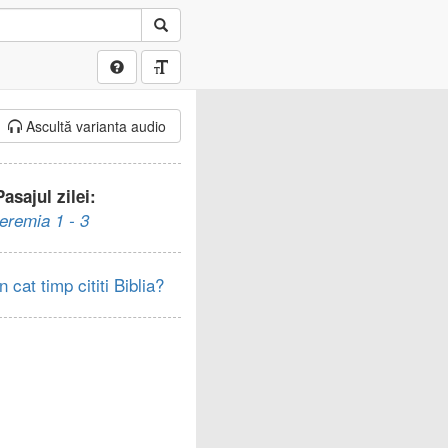
Ascultă varianta audio
Pasajul zilei:
Ieremia 1 - 3
In cat timp cititi Biblia?