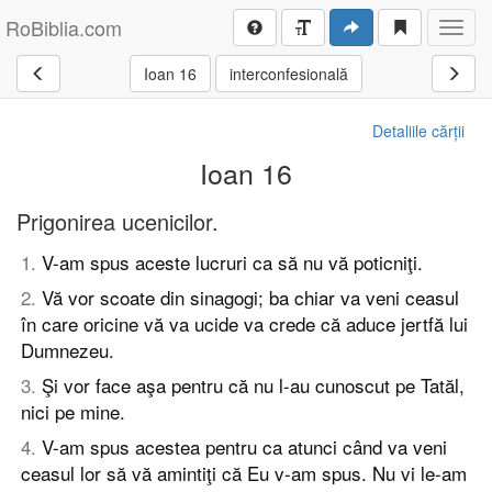
RoBiblia.com
Toggl
navig
Ioan 16
interconfesională
Detaliile cărții
Ioan 16
Prigonirea ucenicilor.
1
.
V-am spus aceste lucruri ca să nu vă poticniţi.
2
.
Vă vor scoate din sinagogi; ba chiar va veni ceasul
în care oricine vă va ucide va crede că aduce jertfă lui
Dumnezeu.
3
.
Şi vor face aşa pentru că nu l-au cunoscut pe Tatăl,
nici pe mine.
4
.
V-am spus acestea pentru ca atunci când va veni
ceasul lor să vă amintiţi că Eu v-am spus. Nu vi le-am