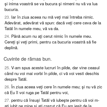
şi inima voastră se va bucura şi nimeni nu vă va lua
bucuria.
23
.
Iar în ziua aceea nu mă veţi mai întreba nimic.
Adevărat, adevărat vă spun: dacă veţi cere ceva de la
Tatăl în numele meu, vă va da.
24
.
Până acum nu aţi cerut nimic în numele meu.
Cereţi şi veţi primi, pentru ca bucuria voastră să fie
deplină.
Cuvinte de rămas bun.
25
.
V-am spus aceste lucruri în pilde, dar vine ceasul
când nu voi mai vorbi în pilde, ci vă voi vesti deschis
despre Tatăl.
26
.
În ziua aceea veţi cere în numele meu; şi nu vă zic
că Eu îl voi ruga pe Tatăl pentru voi,
27
.
pentru că însuşi Tatăl vă iubeşte pentru că voi m-
aţi iubit pe mine şi aţi crezut că Eu am ieşit de la