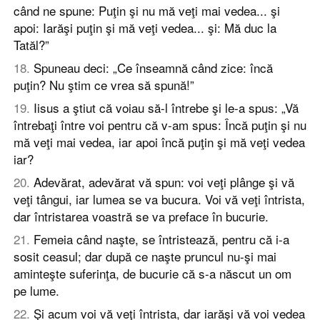
când ne spune: Puţin şi nu mă veţi mai vedea... şi
apoi: Iarăşi puţin şi mă veţi vedea... şi: Mă duc la
Tatăl?”
18
.
Spuneau deci: „Ce înseamnă când zice: încă
puţin? Nu ştim ce vrea să spună!”
19
.
Iisus a ştiut că voiau să-l întrebe şi le-a spus: „Vă
întrebaţi între voi pentru că v-am spus: Încă puţin şi nu
mă veţi mai vedea, iar apoi încă puţin şi mă veţi vedea
iar?
20
.
Adevărat, adevărat vă spun: voi veţi plânge şi vă
veţi tângui, iar lumea se va bucura. Voi vă veţi întrista,
dar întristarea voastră se va preface în bucurie.
21
.
Femeia când naşte, se întristează, pentru că i-a
sosit ceasul; dar după ce naşte pruncul nu-şi mai
aminteşte suferinţa, de bucurie că s-a născut un om
pe lume.
22
.
Şi acum voi vă veţi întrista, dar iarăşi vă voi vedea