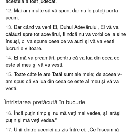
acesteia a fost judecat.
12
.
Mai am multe să vă spun, dar nu le puteţi purta
acum.
13
.
Dar când va veni El, Duhul Adevărului, El vă va
călăuzi spre tot adevărul, fiindcă nu va vorbi de la sine
însuşi, ci va spune ceea ce va auzi şi vă va vesti
lucrurile viitoare.
14
.
El mă va preamări, pentru că va lua din ceea ce
este al meu şi vă va vesti.
15
.
Toate câte le are Tatăl sunt ale mele; de aceea v-
am spus că va lua din ceea ce este al meu şi vă va
vesti.
Întristarea prefăcută în bucurie.
16
.
Încă puţin timp şi nu mă veţi mai vedea, şi iarăşi
puţin şi mă veţi vedea.”
17
.
Unii dintre ucenici au zis între ei: „Ce înseamnă