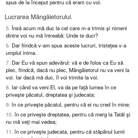
spus de la început pentru că eram cu voi.
Lucrarea Mângâietorului.
5
.
Însă acum mă duc la cel care m-a trimis şi nimeni
dintre voi nu mă întreabă: Unde te duci?
6
.
Dar fiindcă v-am spus aceste lucruri, tristeţea v-a
umplut inima.
7
.
Dar Eu vă spun adevărul: vă e de folos ca Eu să
plec, fiindcă, dacă nu plec, Mângâietorul nu va veni la
voi. Iar dacă mă duc, îl voi trimite la voi.
8
.
Iar când va veni El, va da pe faţă lumea în ce
priveşte păcatul, dreptatea şi judecata:
9
.
în ce priveşte păcatul, pentru că ei nu cred în mine;
10
.
în ce priveşte dreptatea, pentru că merg la Tatăl şi
nu mă veţi mai vedea;
11
.
în ce priveşte judecata, pentru că stăpânul lumii