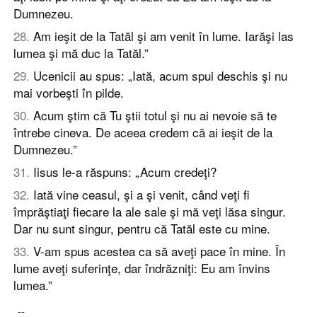
Dumnezeu.
28
.
Am ieşit de la Tatăl şi am venit în lume. Iarăşi las
lumea şi mă duc la Tatăl.”
29
.
Ucenicii au spus: „Iată, acum spui deschis şi nu
mai vorbeşti în pilde.
30
.
Acum ştim că Tu ştii totul şi nu ai nevoie să te
întrebe cineva. De aceea credem că ai ieşit de la
Dumnezeu.”
31
.
Iisus le-a răspuns: „Acum credeţi?
32
.
Iată vine ceasul, şi a şi venit, când veţi fi
împrăştiaţi fiecare la ale sale şi mă veţi lăsa singur.
Dar nu sunt singur, pentru că Tatăl este cu mine.
33
.
V-am spus acestea ca să aveţi pace în mine. În
lume aveţi suferinţe, dar îndrăzniţi: Eu am învins
lumea.”
--