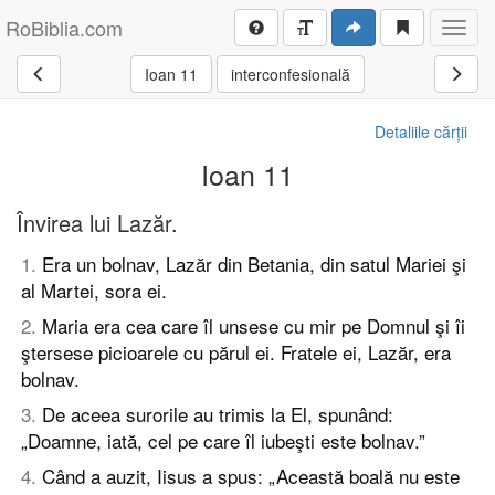
RoBiblia.com
Toggl
navig
Ioan 11
interconfesională
Detaliile cărții
Ioan 11
Învirea lui Lazăr.
1
.
Era un bolnav, Lazăr din Betania, din satul Mariei şi
al Martei, sora ei.
2
.
Maria era cea care îl unsese cu mir pe Domnul şi îi
ştersese picioarele cu părul ei. Fratele ei, Lazăr, era
bolnav.
3
.
De aceea surorile au trimis la El, spunând:
„Doamne, iată, cel pe care îl iubeşti este bolnav.”
4
.
Când a auzit, Iisus a spus: „Această boală nu este