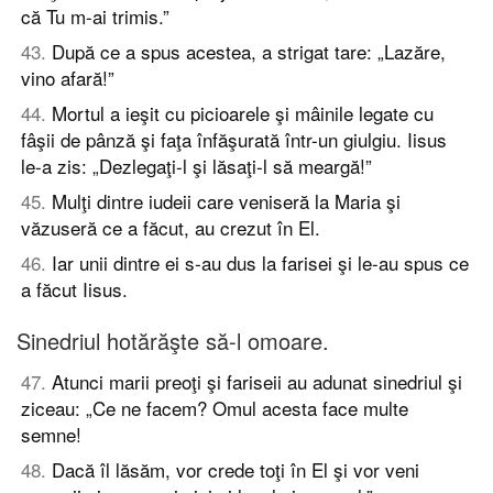
că Tu m-ai trimis.”
43
.
După ce a spus acestea, a strigat tare: „Lazăre,
vino afară!”
44
.
Mortul a ieşit cu picioarele şi mâinile legate cu
fâşii de pânză şi faţa înfăşurată într-un giulgiu. Iisus
le-a zis: „Dezlegaţi-l şi lăsaţi-l să meargă!”
45
.
Mulţi dintre iudeii care veniseră la Maria şi
văzuseră ce a făcut, au crezut în El.
46
.
Iar unii dintre ei s-au dus la farisei şi le-au spus ce
a făcut Iisus.
Sinedriul hotărăşte să-l omoare.
47
.
Atunci marii preoţi şi fariseii au adunat sinedriul şi
ziceau: „Ce ne facem? Omul acesta face multe
semne!
48
.
Dacă îl lăsăm, vor crede toţi în El şi vor veni