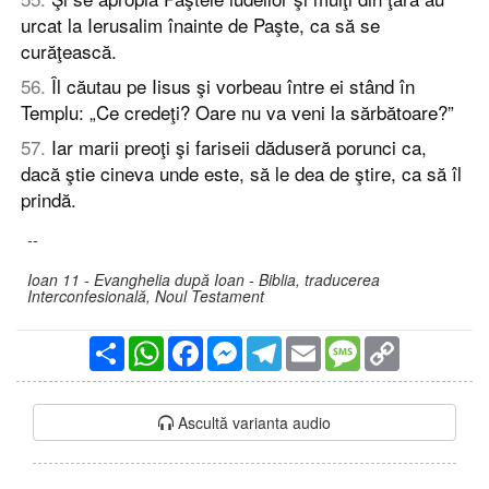
urcat la Ierusalim înainte de Paşte, ca să se
curăţească.
56
.
Îl căutau pe Iisus şi vorbeau între ei stând în
Templu: „Ce credeţi? Oare nu va veni la sărbătoare?”
57
.
Iar marii preoţi şi fariseii dăduseră porunci ca,
dacă ştie cineva unde este, să le dea de ştire, ca să îl
prindă.
--
Ioan 11 - Evanghelia după Ioan - Biblia, traducerea
Interconfesională, Noul Testament
Partajare
WhatsApp
Facebook
Messenger
Telegram
Email
Message
Copy
Link
Ascultă varianta audio