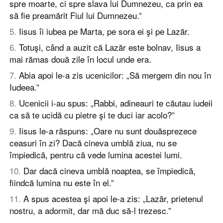
spre moarte, ci spre slava lui Dumnezeu, ca prin ea
să fie preamărit Fiul lui Dumnezeu.”
5
.
Iisus îi iubea pe Marta, pe sora ei şi pe Lazăr.
6
.
Totuşi, când a auzit că Lazăr este bolnav, Iisus a
mai rămas două zile în locul unde era.
7
.
Abia apoi le-a zis ucenicilor: „Să mergem din nou în
Iudeea.”
8
.
Ucenicii i-au spus: „Rabbi, adineauri te căutau iudeii
ca să te ucidă cu pietre şi te duci iar acolo?”
9
.
Iisus le-a răspuns: „Oare nu sunt douăsprezece
ceasuri în zi? Dacă cineva umblă ziua, nu se
împiedică, pentru că vede lumina acestei lumi.
10
.
Dar dacă cineva umblă noaptea, se împiedică,
fiindcă lumina nu este în el.”
11
.
A spus acestea şi apoi le-a zis: „Lazăr, prietenul
nostru, a adormit, dar mă duc să-l trezesc.”