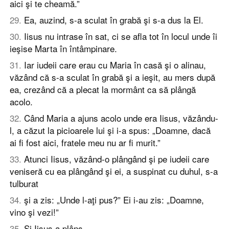
aici şi te cheamă.”
29
.
Ea, auzind, s-a sculat în grabă şi s-a dus la El.
30
.
Iisus nu intrase în sat, ci se afla tot în locul unde îi
ieşise Marta în întâmpinare.
31
.
Iar iudeii care erau cu Maria în casă şi o alinau,
văzând că s-a sculat în grabă şi a ieşit, au mers după
ea, crezând că a plecat la mormânt ca să plângă
acolo.
32
.
Când Maria a ajuns acolo unde era Iisus, văzându-
l, a căzut la picioarele lui şi i-a spus: „Doamne, dacă
ai fi fost aici, fratele meu nu ar fi murit.”
33
.
Atunci Iisus, văzând-o plângând şi pe iudeii care
veniseră cu ea plângând şi ei, a suspinat cu duhul, s-a
tulburat
34
.
şi a zis: „Unde l-aţi pus?” Ei i-au zis: „Doamne,
vino şi vezi!”
35
.
Şi Iisus a plâns.