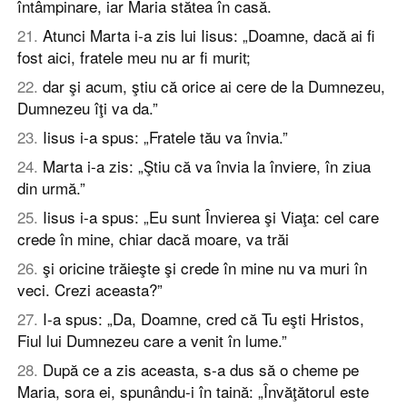
întâmpinare, iar Maria stătea în casă.
21
.
Atunci Marta i-a zis lui Iisus: „Doamne, dacă ai fi
fost aici, fratele meu nu ar fi murit;
22
.
dar şi acum, ştiu că orice ai cere de la Dumnezeu,
Dumnezeu îţi va da.”
23
.
Iisus i-a spus: „Fratele tău va învia.”
24
.
Marta i-a zis: „Ştiu că va învia la înviere, în ziua
din urmă.”
25
.
Iisus i-a spus: „Eu sunt Învierea şi Viaţa: cel care
crede în mine, chiar dacă moare, va trăi
26
.
şi oricine trăieşte şi crede în mine nu va muri în
veci. Crezi aceasta?”
27
.
I-a spus: „Da, Doamne, cred că Tu eşti Hristos,
Fiul lui Dumnezeu care a venit în lume.”
28
.
După ce a zis aceasta, s-a dus să o cheme pe
Maria, sora ei, spunându-i în taină: „Învăţătorul este