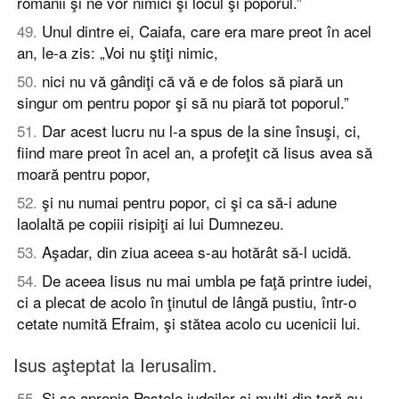
romanii şi ne vor nimici şi locul şi poporul.”
49
.
Unul dintre ei, Caiafa, care era mare preot în acel
an, le-a zis: „Voi nu ştiţi nimic,
50
.
nici nu vă gândiţi că vă e de folos să piară un
singur om pentru popor şi să nu piară tot poporul.”
51
.
Dar acest lucru nu l-a spus de la sine însuşi, ci,
fiind mare preot în acel an, a profeţit că Iisus avea să
moară pentru popor,
52
.
şi nu numai pentru popor, ci şi ca să-i adune
laolaltă pe copiii risipiţi ai lui Dumnezeu.
53
.
Aşadar, din ziua aceea s-au hotărât să-l ucidă.
54
.
De aceea Iisus nu mai umbla pe faţă printre iudei,
ci a plecat de acolo în ţinutul de lângă pustiu, într-o
cetate numită Efraim, şi stătea acolo cu ucenicii lui.
Isus aşteptat la Ierusalim.
55
.
Şi se apropia Paştele iudeilor şi mulţi din ţară au