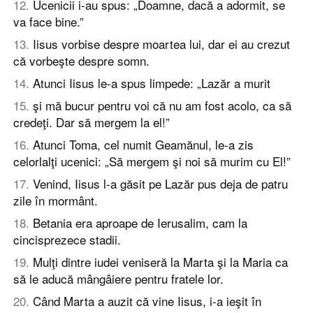
12
.
Ucenicii i-au spus: „Doamne, dacă a adormit, se
va face bine.”
13
.
Iisus vorbise despre moartea lui, dar ei au crezut
că vorbeşte despre somn.
14
.
Atunci Iisus le-a spus limpede: „Lazăr a murit
15
.
şi mă bucur pentru voi că nu am fost acolo, ca să
credeţi. Dar să mergem la el!”
16
.
Atunci Toma, cel numit Geamănul, le-a zis
celorlalţi ucenici: „Să mergem şi noi să murim cu El!”
17
.
Venind, Iisus l-a găsit pe Lazăr pus deja de patru
zile în mormânt.
18
.
Betania era aproape de Ierusalim, cam la
cincisprezece stadii.
19
.
Mulţi dintre iudei veniseră la Marta şi la Maria ca
să le aducă mângâiere pentru fratele lor.
20
.
Când Marta a auzit că vine Iisus, i-a ieşit în