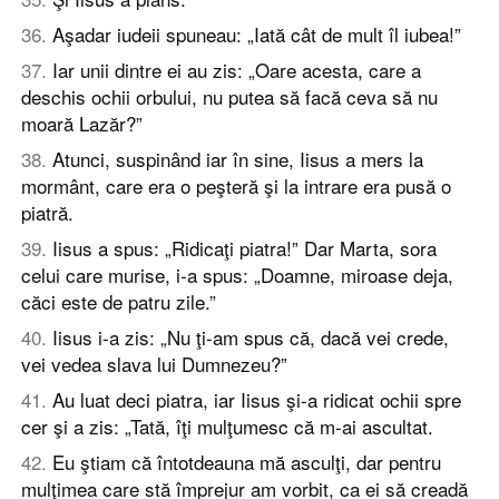
36
.
Aşadar iudeii spuneau: „Iată cât de mult îl iubea!”
37
.
Iar unii dintre ei au zis: „Oare acesta, care a
deschis ochii orbului, nu putea să facă ceva să nu
moară Lazăr?”
38
.
Atunci, suspinând iar în sine, Iisus a mers la
mormânt, care era o peşteră şi la intrare era pusă o
piatră.
39
.
Iisus a spus: „Ridicaţi piatra!” Dar Marta, sora
celui care murise, i-a spus: „Doamne, miroase deja,
căci este de patru zile.”
40
.
Iisus i-a zis: „Nu ţi-am spus că, dacă vei crede,
vei vedea slava lui Dumnezeu?”
41
.
Au luat deci piatra, iar Iisus şi-a ridicat ochii spre
cer şi a zis: „Tată, îţi mulţumesc că m-ai ascultat.
42
.
Eu ştiam că întotdeauna mă asculţi, dar pentru
mulţimea care stă împrejur am vorbit, ca ei să creadă