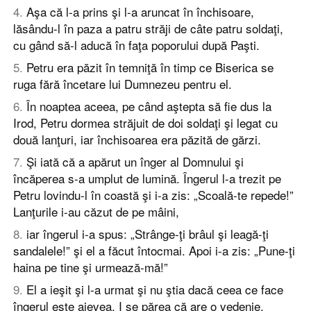
4
.
Aşa că l-a prins şi l-a aruncat în închisoare,
lăsându-l în paza a patru străji de câte patru soldaţi,
cu gând să-l aducă în faţa poporului după Paşti.
5
.
Petru era păzit în temniţă în timp ce Biserica se
ruga fără încetare lui Dumnezeu pentru el.
6
.
În noaptea aceea, pe când aştepta să fie dus la
Irod, Petru dormea străjuit de doi soldaţi şi legat cu
două lanţuri, iar închisoarea era păzită de gărzi.
7
.
Şi iată că a apărut un înger al Domnului şi
încăperea s-a umplut de lumină. Îngerul l-a trezit pe
Petru lovindu-l în coastă şi i-a zis: „Scoală-te repede!”
Lanţurile i-au căzut de pe mâini,
8
.
iar îngerul i-a spus: „Strânge-ţi brâul şi leagă-ţi
sandalele!” şi el a făcut întocmai. Apoi i-a zis: „Pune-ţi
haina pe tine şi urmează-mă!”
9
.
El a ieşit şi l-a urmat şi nu ştia dacă ceea ce face
îngerul este aievea. I se părea că are o vedenie.