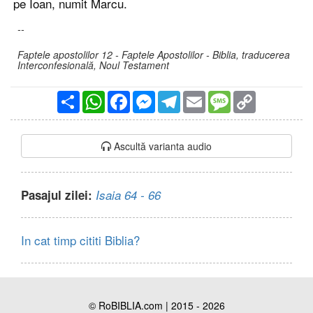
pe Ioan, numit Marcu.
--
Faptele apostolilor 12 - Faptele Apostolilor - Biblia, traducerea
Interconfesională, Noul Testament
Partajare
WhatsApp
Facebook
Messenger
Telegram
Email
Message
Copy
Link
Ascultă varianta audio
Pasajul zilei:
Isaia 64 - 66
In cat timp cititi Biblia?
© RoBIBLIA.com | 2015 - 2026