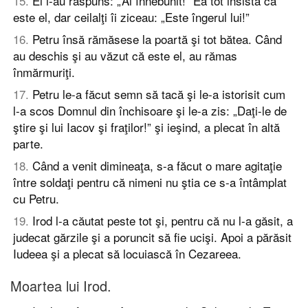
15
.
Ei i-au răspuns: „Ai înnebunit!” Ea tot insista că
este el, dar ceilalţi îi ziceau: „Este îngerul lui!”
16
.
Petru însă rămăsese la poartă şi tot bătea. Când
au deschis şi au văzut că este el, au rămas
înmărmuriţi.
17
.
Petru le-a făcut semn să tacă şi le-a istorisit cum
l-a scos Domnul din închisoare şi le-a zis: „Daţi-le de
ştire şi lui Iacov şi fraţilor!” şi ieşind, a plecat în altă
parte.
18
.
Când a venit dimineaţa, s-a făcut o mare agitaţie
între soldaţi pentru că nimeni nu ştia ce s-a întâmplat
cu Petru.
19
.
Irod l-a căutat peste tot şi, pentru că nu l-a găsit, a
judecat gărzile şi a poruncit să fie ucişi. Apoi a părăsit
Iudeea şi a plecat să locuiască în Cezareea.
Moartea lui Irod.