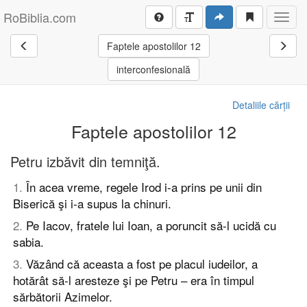
RoBiblia.com
Toggl
navig
Faptele apostolilor 12
interconfesională
Detaliile cărții
Faptele apostolilor 12
Petru izbăvit din temniţă.
1
.
În acea vreme, regele Irod i-a prins pe unii din
Biserică şi i-a supus la chinuri.
2
.
Pe Iacov, fratele lui Ioan, a poruncit să-l ucidă cu
sabia.
3
.
Văzând că aceasta a fost pe placul iudeilor, a
hotărât să-l aresteze şi pe Petru – era în timpul
sărbătorii Azimelor.