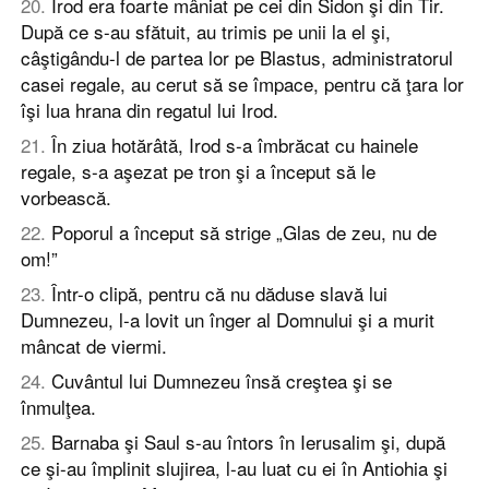
20
.
Irod era foarte mâniat pe cei din Sidon şi din Tir.
După ce s-au sfătuit, au trimis pe unii la el şi,
câştigându-l de partea lor pe Blastus, administratorul
casei regale, au cerut să se împace, pentru că ţara lor
îşi lua hrana din regatul lui Irod.
21
.
În ziua hotărâtă, Irod s-a îmbrăcat cu hainele
regale, s-a aşezat pe tron şi a început să le
vorbească.
22
.
Poporul a început să strige „Glas de zeu, nu de
om!”
23
.
Într-o clipă, pentru că nu dăduse slavă lui
Dumnezeu, l-a lovit un înger al Domnului şi a murit
mâncat de viermi.
24
.
Cuvântul lui Dumnezeu însă creştea şi se
înmulţea.
25
.
Barnaba şi Saul s-au întors în Ierusalim şi, după
ce şi-au împlinit slujirea, l-au luat cu ei în Antiohia şi