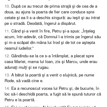
10
.
După ce au trecut de prima strajă şi de cea de a
doua, au ajuns la poarta de fier care conduce spre
cetate şi ea li s-a deschis singură: au ieşit şi au intrat
pe o stradă. Deodată, îngerul a dispărut.
11
.
Când şi-a venit în fire, Petru şi-a spus: „Înţeleg
acum, într-adevăr, că Domnul l-a trimis pe îngerul său
şi m-a scăpat din mâna lui Irod şi de tot ce aştepta
neamul iudeilor.”
12
.
Gândindu-se la ce s-a întâmplat, a plecat spre
casa Mariei, mama lui Ioan, zis şi Marcu, unde erau
adunaţi mulţi şi se rugau.
13
.
A bătut la poartă şi a venit o slujnică, pe nume
Rode, să vadă cine e.
14
.
Ea a recunoscut vocea lui Petru şi, de bucurie, în
loc să-i deschidă poarta, a fugit să le spună tuturor că
Petru e la poartă.