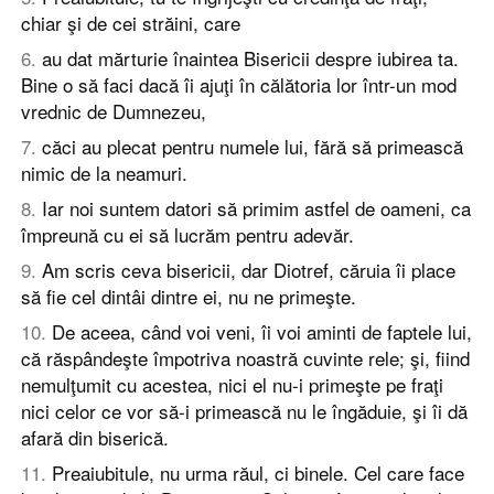
chiar şi de cei străini, care
6
.
au dat mărturie înaintea Bisericii despre iubirea ta.
Bine o să faci dacă îi ajuţi în călătoria lor într-un mod
vrednic de Dumnezeu,
7
.
căci au plecat pentru numele lui, fără să primească
nimic de la neamuri.
8
.
Iar noi suntem datori să primim astfel de oameni, ca
împreună cu ei să lucrăm pentru adevăr.
9
.
Am scris ceva bisericii, dar Diotref, căruia îi place
să fie cel dintâi dintre ei, nu ne primeşte.
10
.
De aceea, când voi veni, îi voi aminti de faptele lui,
că răspândeşte împotriva noastră cuvinte rele; şi, fiind
nemulţumit cu acestea, nici el nu-i primeşte pe fraţi
nici celor ce vor să-i primească nu le îngăduie, şi îi dă
afară din biserică.
11
.
Preaiubitule, nu urma răul, ci binele. Cel care face