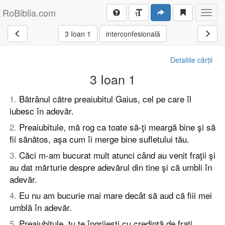
RoBiblia.com
Toggl
navig
3 Ioan 1
interconfesională
Detaliile cărții
3 Ioan 1
1
.
Bătrânul către preaiubitul Gaius, cel pe care îl
iubesc în adevăr.
2
.
Preaiubitule, mă rog ca toate să-ţi meargă bine şi să
fii sănătos, aşa cum îi merge bine sufletului tău.
3
.
Căci m-am bucurat mult atunci când au venit fraţii şi
au dat mărturie despre adevărul din tine şi că umbli în
adevăr.
4
.
Eu nu am bucurie mai mare decât să aud că fiii mei
umblă în adevăr.
5
.
Preaiubitule, tu te îngrijeşti cu credinţă de fraţi,