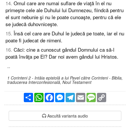
14
.
Omul care are numai suflare de viaţă în el nu
primeşte cele ale Duhului lui Dumnezeu, fiindcă pentru
el sunt nebunie şi nu le poate cunoaşte, pentru că ele
se judecă duhovniceşte.
15
.
Însă cel care are Duhul le judecă pe toate, iar el nu
poate fi judecat de nimeni.
16
.
Căci: cine a cunoscut gândul Domnului ca să-l
poată învăţa pe El? Dar noi avem gândul lui Hristos.
--
1 Corinteni 2 - Intâia epistolă a lui Pavel către Corinteni - Biblia,
traducerea Interconfesională, Noul Testament
Partajare
WhatsApp
Facebook
Messenger
Telegram
Email
Message
Copy
Link
Ascultă varianta audio