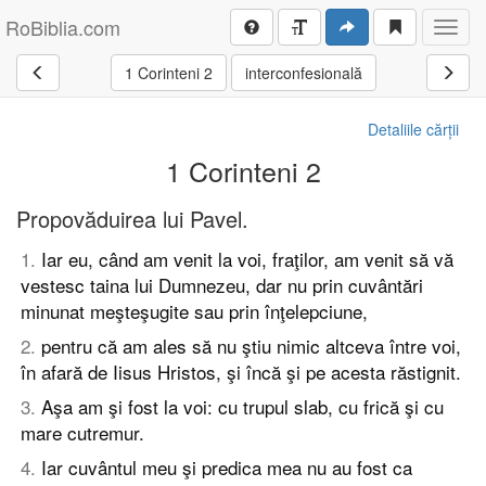
RoBiblia.com
Toggl
navig
1 Corinteni 2
interconfesională
Detaliile cărții
1 Corinteni 2
Propovăduirea lui Pavel.
1
.
Iar eu, când am venit la voi, fraţilor, am venit să vă
vestesc taina lui Dumnezeu, dar nu prin cuvântări
minunat meşteşugite sau prin înţelepciune,
2
.
pentru că am ales să nu ştiu nimic altceva între voi,
în afară de Iisus Hristos, şi încă şi pe acesta răstignit.
3
.
Aşa am şi fost la voi: cu trupul slab, cu frică şi cu
mare cutremur.
4
.
Iar cuvântul meu şi predica mea nu au fost ca