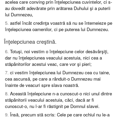
acelea care conving prin înţelepciunea cuvintelor, ci s-
au dovedit adevărate prin arătarea Duhului şi a puterii
lui Dumnezeu,
5
.
astfel încât credinţa voastră să nu se întemeieze pe
înţelepciunea oamenilor, ci pe puterea lui Dumnezeu.
Înţelepciunea creştină.
6
.
Totuşi, noi vestim o înţelepciune celor desăvârşiţi,
dar nu înţelepciunea veacului acestuia, nici cea a
stăpânitorilor acestui veac, care vor şi pieri;
7
.
ci vestim înţelepciunea lui Dumnezeu cea cu taine,
cea ascunsă, pe care a rânduit-o Dumnezeu mai
înainte de veacuri spre slava noastră.
8
.
Această înţelepciune n-a cunoscut-o nici unul dintre
stăpânitorii veacului acestuia, căci, dacă ar fi
cunoscut-o, nu l-ar fi răstignit pe Domnul slavei.
9
.
Însă, precum stă scris: Cele pe care ochiul nu le-a