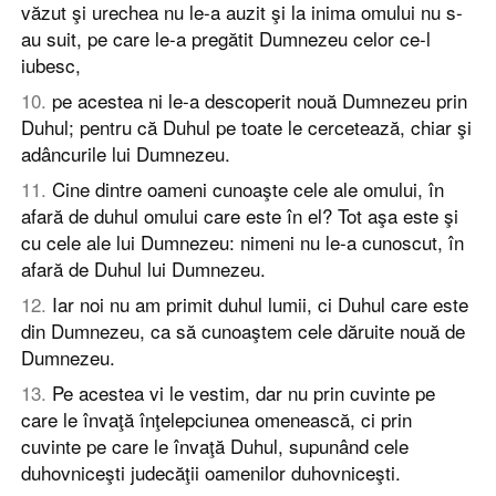
văzut şi urechea nu le-a auzit şi la inima omului nu s-
au suit, pe care le-a pregătit Dumnezeu celor ce-l
iubesc,
10
.
pe acestea ni le-a descoperit nouă Dumnezeu prin
Duhul; pentru că Duhul pe toate le cercetează, chiar şi
adâncurile lui Dumnezeu.
11
.
Cine dintre oameni cunoaşte cele ale omului, în
afară de duhul omului care este în el? Tot aşa este şi
cu cele ale lui Dumnezeu: nimeni nu le-a cunoscut, în
afară de Duhul lui Dumnezeu.
12
.
Iar noi nu am primit duhul lumii, ci Duhul care este
din Dumnezeu, ca să cunoaştem cele dăruite nouă de
Dumnezeu.
13
.
Pe acestea vi le vestim, dar nu prin cuvinte pe
care le învaţă înţelepciunea omenească, ci prin
cuvinte pe care le învaţă Duhul, supunând cele
duhovniceşti judecăţii oamenilor duhovniceşti.